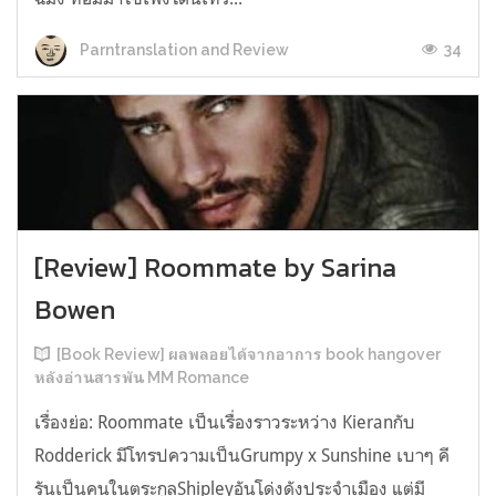
34
Parntranslation and Review
[Review] Roommate by Sarina
Bowen
[Book Review] ผลพลอยได้จากอาการ book hangover
หลังอ่านสารพัน MM Romance
เรื่องย่อ: Roommate เป็นเรื่องราวระหว่าง Kieranกับ
Rodderick มีโทรปความเป็นGrumpy x Sunshine เบาๆ คี
รันเป็นคนในตระกูลShipleyอันโด่งดังประจำเมือง แต่มี