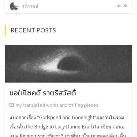
2k
รวีภาคย์
RECENT POSTS
ขอให้โชคดี ราตรีสวัสดิ์
my translated works and writing pieces
แปลจากเรื่อง “Godspeed and Goodnight”ผลงานในรวม
เรื่องสั้นThe Bridge to Lucy Dunne Exurb1a เขียน จอนอ
แปล Reven บรรณาธิการ * เขาตื่นมาในสภาพล่อนจ้อน ลิ้น