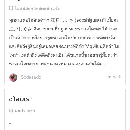
ไม่มีลิมิตชีวิตติดแอ๊บแจ๊บ
ทุกคนเคยได้ยินคำว่า 江戸しぐさ (edoshigusa) กันมั้ยคะ
江戸しぐさ คือมารยาทพื้นฐานของชาวเอโดะค่ะ ไม่ว่าจะ
เป็นท่าทาง หรือการพูดชาวเอโดะก็จะค่อนข้างระมัดระวัง
และคิดถึงผู้อื่นอยู่เสมอเลย จนบางทีก็ทำให้ผู้เขียนคิดว่า โอ
โหทำไมเค้าถึงได้คิดถึงคนอื่นได้ขนาดนี้นะอยากรู้มั้ยคะว่า
ชาวเอโดะมารยาทดีขนาดไหน มาลองอ่านกันได้เ...
1.4k
Sodasado
ชโลมเรา
ฝนปรายรวี
...