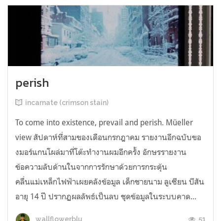
perish
incarnate (crimson stain)
To come into existence, prevail and perish. Müeller
view สัปดาห์ที่สามของเดือนกรกฎาคม รายงานอีกฉบับขอ
งมอร์แกนโผล่มาที่โต๊ะทำงานผมอีกครั้ง อักษรรายงาน
ข้อความลับด้านในจากการรักษาด้วยการกระตุ้น
คลื่นแม่เหล็กไฟฟ้าเผยคลังข้อมูล เด็กชายนาม ลูเซียน บีสัน
อายุ 14 ปี ปรากฏผลลัพธ์เป็นลบ ชุดข้อมูลในระบบคาด...
51
wallflowerblu