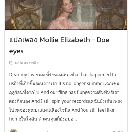
แปลเพลง Mollie Elizabeth - Doe
eyes
แปลสรรพสิ่ง
Dear my loverแด่ ที่รักของฉัน what has happened to
usสิ่งที่เกิดขึ้นระหว่างเรา It's no longer summerเฉกเช่น
ฤดูร้อนที่จากไป And our fling has flungความสัมพันธ์เรา
สองก็จบลง And I still spin your recordsแต่ฉันยังเล่นเพลง
โปรดของคุณบนแผ่นเสียงไวนิล And You still feel like
homeในใจฉัน ตัวตนคุณก็ยังอบอ...