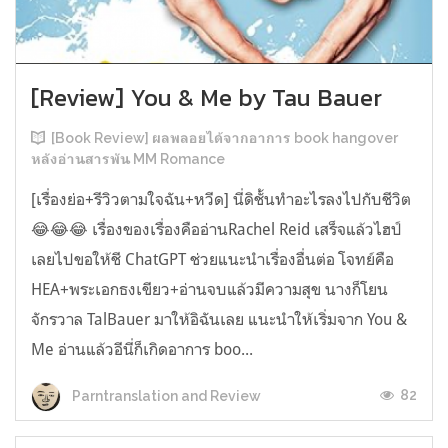
[Review] You & Me by Tau Bauer
[Book Review] ผลพลอยได้จากอาการ book hangover
หลังอ่านสารพัน MM Romance
[เรื่องย่อ+รีวิวตามใจฉัน+หวีด] นี่ดิชั้นทำอะไรลงไปกับชีวิต
😂😂😂 เรื่องของเรื่องคืออ่านRachel Reid เสร็จแล้วไฮป์
เลยไปขอให้ชี ChatGPT ช่วยแนะนำเรื่องอื่นต่อ โจทย์คือ
HEA+พระเอกธงเขียว+อ่านจบแล้วมีความสุข นางก็โยน
จักรวาล TalBauer มาให้อิฉันเลย แนะนำให้เริ่มจาก You &
Me อ่านแล้วอีนี่ก็เกิดอาการ boo...
82
Parntranslation and Review