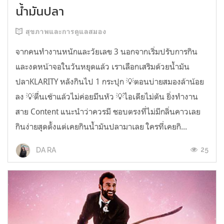
น้ำมันปลา
สุขภาพและการดูแลสมอง
จากคนทำงานหนักและวัยเลข 3 นอกจากเริ่มปรับการกิน
และงดหน้าจอในวันหยุดแล้ว เราเลือกเสริมด้วยน้ำมัน
ปลาKLARITY หลังกินไป 1 กระปุก 💡ตอนบ่ายสมองล้าน้อย
ลง 💡ตื่นเช้าแล้วไม่ค่อยมึนหัว 💡ไอเดียไม่ตัน ยิ่งทำงาน
สาย Content แนะนำว่าควรมี ชอบตรงที่ไม่มีกลิ่นคาวเลย
กินง่ายสุดตั้งแต่เคยกินน้ำมันปลามาเลย ใครที่เคยกิ...
25
DA RA