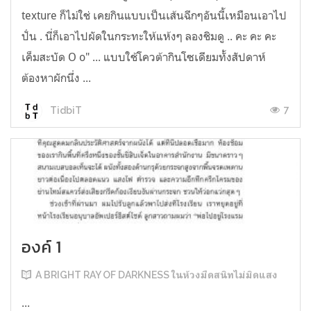
texture ก็ไม่ใช่ เคยกินแบบเป็นเส้นฉีกๆอันนี้เหมือนเอาไป
ปั่น . นี่ก็เอาไปผัดในกระทะให้แห้งๆ ลองชิมดู .. คะ คะ คะ
เค็มสะบัด O o" ... แบบใช้โควต้ากินโซเดียมทั้งสัปดาห์
ต้องหาผักนึ่ง ...
7
TidbiT
องค์ 1
A BRIGHT RAY OF DARKNESS ในห้วงมืดสนิทไม่มิดแสง
...