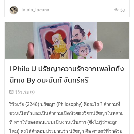
53
lalala_lacuna
I Philo U ปรัชญาความรักจากเพลโตถึง
นิทเช By ชมะนันท์ จันทร์ศรี
รีวิวเว้ย (3)
รีวิวเว้ย (2248) ปรัชญา (Philosophy) คืออะไร ? คำถามที่
ชวนเปิดหัวและเป็นคำถามเปิดหัวของวิชาปรัชญาในหลาย
ที่ หากให้ลองตอบแบบเป็นงานเป็นการ (ซึ่งไม่รู้ว่าจะถูก
ไหม) คงได้คำตอบประมาณว่า ปรัชญา คือ ศาสตร์ที่ว่าด้วย