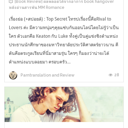
[Book Review] ผลพลอยได้จากอาการ book hangover
หลังอ่านสารพัน MM Romance
เรื่องย่อ (+สปอยล์) : Top Secret โทรปเรื่องนี้คือRival to
Lovers ค่ะ มีความหนุ่มๆคุยแซ่บกันออนไลน์โดยไม่รู้ว่าเป็น
ใคร ตัวเอกคือ Keaton กับ Luke ทั้งคู่เป็นคู่แข่งชิงตำแหน่ง
ประธานนักศึกษาของมหาวิทยาลัยประวัติศาสตร์ยาวนาน คี
ตันคือตระกูลเรียนที่นี่มาสามรุ่น ใครๆ ก็มองว่าน่าจะได้
ตำแหน่งแบบลอยมา ครอบครัว...
28
Parntranslation and Review