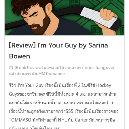
[Review] I'm Your Guy by Sarina
Bowen
[Book Review] ผลพลอยได้จากอาการ book hangover
หลังอ่านสารพัน MM Romance
รีวิว:I'm Your Guy เรื่องนี้เป็นเรื่องที่ 2 ในซีรีส์ Hockey
Guysของซารินาค่ะ ซีรีส์นี้มีทั้งหมด 4 เล่ม แต่สามารถอ่าน
แยกกันได้เราหยิบเล่มนี้มาอ่านก่อน เพราะเอไอแนะนำว่า
เรื่องนี้น่าจะถูกจริตเรามากกว่า555 เรื่องนี้เป็นเรื่องราวของ
TOMMASO นักกีฬาฮอกกี้ NHL กับ Carter มัณฑนากรมือ
ฉมัง ทอมมาโซเพิ่งโดนเทร...