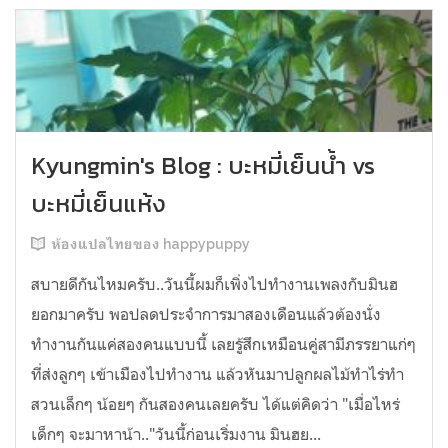
Kyungmin's Blog : บะหมี่เย็นน้ำ vs
บะหมี่เย็นแห้ง
ห้องแปลไทยของ happypuppy
สบายดีกันไหมครับ..วันนี้ผมก็เพิ่งไปทำงานเพลงกับมินฮ
ยอกมาครับ พอปลดประจำการมาสองเดือนแล้วต้องนั่ง
ทำงานกันแค่สองคนแบบนี้ เลยรู้สึกเหมือนคู่สามีภรรยาแก่ๆ
ที่ส่งลูกๆ เข้าเมืองไปทำงาน แล้วหันมาปลูกผลไม้ทำไร่ทำ
สวนเล็กๆ น้อยๆ กันสองคนเลยครับ ได้แต่คิดว่า "เมื่อไหร่
เด็กๆ จะมาหาน้า.."วันนี้ก่อนเริ่มงาน มินฮย...