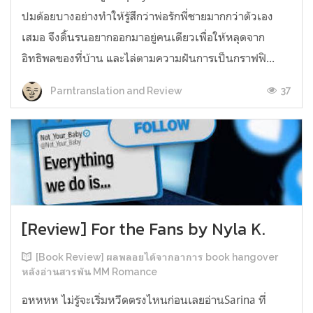
ปมด้อยบางอย่างทำให้รู้สึกว่าพ่อรักพี่ชายมากกว่าตัวเอง
เสมอ จึงดิ้นรนอยากออกมาอยู่คนเดียวเพื่อให้หลุดจาก
อิทธิพลของที่บ้าน และไล่ตามความฝันการเป็นกราฟฟิ...
37
Parntranslation and Review
[Review] For the Fans by Nyla K.
[Book Review] ผลพลอยได้จากอาการ book hangover
หลังอ่านสารพัน MM Romance
อหหหห ไม่รู้จะเริ่มหวีดตรงไหนก่อนเลยอ่านSarina ที่