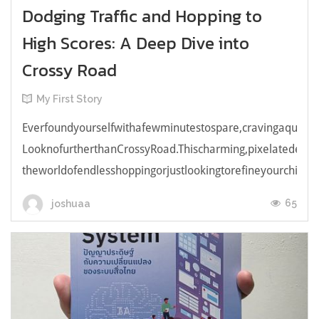
Dodging Traffic and Hopping to
High Scores: A Deep Dive into
Crossy Road
My First Story
Everfoundyourselfwithafewminutestospare,cravingaquick,e
LooknofurtherthanCrossyRoad.Thischarming,pixelatedendl
theworldofendlesshoppingorjustlookingtorefineyourchicken
65
joshuaa