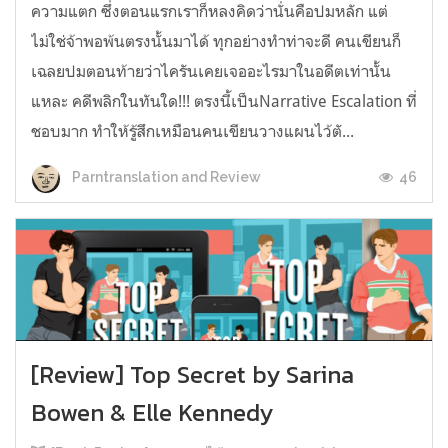
ความแตก ซึ่งตอนแรกเราก็หลงคิดว่านั่นคือปมหลัก แต่
ไม่ใช่จ้าพอพ้นตรงนั้นมาได้ ทุกอย่างทำท่าจะดี คนเขียนก็
เฉลยปมตอนท้ายว่าไครันเคยเจออะไรมาในอดีตเท่านั้น
แหละ คดีพลิกในทันใด!!! ตรงนี้เป็นNarrative Escalation ที่
ชอบมาก ทำให้รู้สึกเหมือนคนเขียนวางแผนไว้ตั...
46
Parntranslation and Review
[Review] Top Secret by Sarina
Bowen & Elle Kennedy