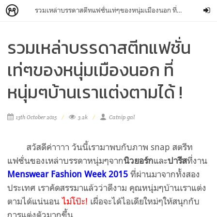
รวมเหล่าบรรดาสตีทแฟชั่นเท่ๆของหนุ่มเมืองนอก ที่หนุ่มๆบ้านเราแต่งตามได้ !
รวมเหล่าบรรดาสตีทแฟชั่น
เท่ๆของหนุ่มเมืองนอก ที่
หนุ่มๆบ้านเราแต่งตามได้ !
13th October 2015
3.2k
Catnip gal
สวัสดีค่าาาา วันนี้เรามาพบกับภาพ snap สตรีท
แฟชั่นของเหล่าบรรดาหนุ่มๆจาก
นิวยอร์ก
และ
ปารีส
ที่งาน
Menswear Fashion Week 2015
ที่ผ่านมาจากทั้งสอง
ประเทศ เราคัดสรรมาแล้วว่าดีงาม คุณหนุ่มๆบ้านเราแต่ง
ตามได้แน่นอน
ไม่โป๊ะ!
เผื่อจะได้ไอเดียใหม่ๆให้สนุกกับ
การแต่งตัวมากขึ้น