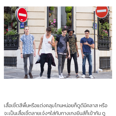
เสื้อเชิ้ตสีพื้นหรือแต่งคลุมโทนหน่อยก็ดูดีมีคลาส หรือ
จะเป็นเสื้อเชิ้ตลายเจ๋งๆใส่กับกางเกงยีนส์ก็เข้ากัน ดู