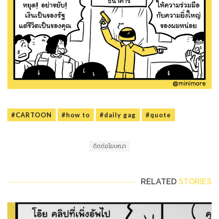
#CARTOON
#how to
#daily gag
#quote
ติดต่อโฆษณา
RELATED
STORIES