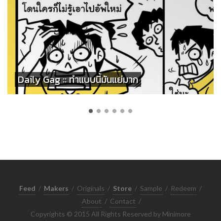
Daily Gag :: ทำแบบนี้มันแย่มาก
Feed
/
Makers
/
Originals
/
Store
/
Sample
/
Redeem
/
About
/
Contact
/
Copyrights © 2015 All Rights Reserved by Minimore