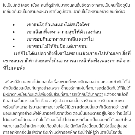
ไปเป็นปกติ ใครจะเชื่อละคนที่ดูรักกันมากจนคนอื่นอิจฉา จะกลายเป็นคนที่ปัจจุบัน
เกลียดกันจนไม่กล้ามองหน้า เราทั้งคู่มีความเข้ากันไม่ได้หลายอย่างเลยที่เดียว
เขาสนใจตัวเองเเละไม่สนใจใคร
เขาเลือกที่จะหาความสุขให้ตัวเองก่อน
เขาชอบกินอาหารเกาหลีเเต่เราไม่
เขาชอบไม่ให้จับมือเเต่เราชอบ
เเต่ก็ไม่ได้เเปลวาสิ่งที่เขาไม่ชอบเเล้วเราจะไปห้ามเขา สิ่งที่
เขาชอบเราก็ทำด้วยนะทั้งกินอาหารเกาหลี หัดฟังเพลงเกาหลีจาก
ที่ไม่เคยฟัง
จริงๆมีอีกเยอะเเต่ไม่เคยสนใจเรื่องพวกนี้เพราะคิดเสมอว่าคนเราจะเข้ากันได้ไม่
จำเป็นต้องเหมือนกันทุกอย่างเพราะ
จิ๊กซอร์ทุกเเผ่นที่สามารถต่อติดกันได้ก็ไม่ได้
มีหน้าตาเหมือนกันเเต่มีเพียงชิ้นส่วนที่สามารถเข้ากันได้มากกว่า
เเต่จริงๆเเล้วก็
คิดอย่างงั้นมาร่วมเจ็ดเดือน จนรู้เเล้วว่าตอนนั้นเรารักเขามากรักเขามากพอ
พร้อมที่จะเอาอะไรมาเเลกทุกอย่างเพื่อให้มีเขา เเต่ตอนนั้นเขาก็เด็ดขาดว่า เขาก็
ยอมเเลกทุกอย่างเพื่อให้เราออกไปจากชีวิต ตอนนั้นนอนตายอยู่ในห้อง ทำอะไรไม่
ได้นอนร้องไห้ตลอด กินไม่ได้ นอนไม่ได้ ไม่สามารถตื่นมาเป็นคนปกติได้ จนเข้าโรง
พยาบาลเเล้วน้ำหนักหายไปเกือบสิบโล เห้อ นึกถึงเรื่องนี้ตอนนี้ยังใจสั่นอยู่เลยอ่ะ
การอกหักครั้งนี้เเย่กว่าครั้งเก่า เเต่การอกหักครั้งนี้ทำให้รู้ว่า เราเป็นโรคซึม