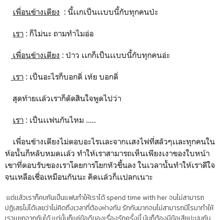
เพื่อนข้างเตียง
: นี้เเกเป็นเเบบนี้กับทุกคนป่ะ
เรา
: ก็ไม่นะ ถามทำไมอ่อ
เพื่อนข้างเตียง
: ป่าว เเกก็เป็นเเบบนี้กับทุกคนอ่ะ
เรา
: เป็นอะไรก็บอกดิ่ เห้ย บอกดิ่
สุดท้ายเเล้วเราก็ตัดสินใจพูดไปว่า
เรา
: เป็นเเฟนกันไหม .....
เพื่อนข้างเตียงไม่ตอบอะไรเเละจากเเสงไฟที่สลัวๆเเละทุกคนใน
ห้อนั้นก็หลับหมดเเล้ว ทำให้เราสามารถเห็นเพียงเงาของใบหน้า
เขาที่ตอบรับของเราโดยการโยกหัวขึ้นลง ในเวลานั้นทำให้เราดีใจ
จนเหลือเชื่อเหมือนกันนะ คิดเเล้วก็เเปลกเนาะ
เเต่เเล้วเราก็คบกันเป็นเเฟนทำให้เราได้ spend time with her จนไม่สามารถ
ปฏิเสธไม่ได้เลยว่าไม่คิดถึงเวลาที่ต้องห่างกัน รักกันมากจนไม่สามารถมีไรมาทำให้
เราเเยกจากกันได้ เเต่นั้นก็เเค่ข้อดีของเรื่องรักครั้งนี้ มันก็ต้องมีข้อเสียปะปนกัน