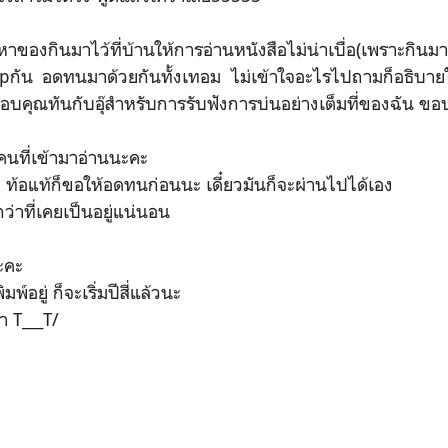
หาของกินมาไว้ที่บ้านให้การอ่านหนังสือไม่น่าเบื่อ(เพราะกิน
upกัน อดทนมาด้วยกันทั้งเทอม ไม่เข้าใจอะไรไปถามก็อธิบายใ
 ขอบคุณทันกับอุ๊สำหรับการรับฟังการบ่นอย่างเต็มที่ของฉัน ข
คนที่เข้ามาอ่านนะคะ
 ท้อแท้ก็ขอให้อดทนก่อนนะ เดี๋ยวมันก็จะผ่านไปได้เอง
ว่าที่เคยเป็นอยู่แน่นอน
นะคะ
มพ์อยู่ ก็จะเริ่มปีสี่แล้วนะ
าา T___T/