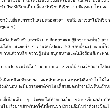
เราอ่านวิชาที่ไม่ได้เรียนเป็นบล็อคไปด้วย และความร้อนบนหัวก็
รับวิชาที่เรียนเป็นบล็อค กับวิชาที่เรียนตามมิดเทอม ไฟนอล
วิชาในบล็อคเพราะมันสอบตลอดเวลา จนลืมเอาเวลาไปให้วิชาท
ะพูดเลย )
ึงบังเกิดกับฉันและเพื่อน ๆ อีกหลายคน รู้สึกว่าช่วงนั้นในสาข
ไม่ได้อ่าน(แต่จริง ๆ อ่านจบไปแล้ว 50 รอบมั้งน่ะ) ตอนนี้ก็
 วนแล้ววนอีก ความรู้แน่น สนุกสนาน(แต่ในใจร้อนยังกะฟายเ
 miracle รวมไปถึง 4-hour miracle เราก็มี บางวิชาสอบไปแล้
ั้นคือเหนื่อยชิบหายอะ อดหลับอดนอนอ่านหนังสือ ทำไปได้ไง
ๆ ง่วงก็นอน จะฝืนธรรมชาติทำไม เดี๋ยวสมองทำงานไม่ดีนะถ้า
นมาสี่เดือนเต็ม ๆ ไม่ค่อยได้ทำอย่างอื่น กว่าจะเรียนกลับบ้
นไปเร็วมากสำหรับครึ่งปีที่ผ่านมา เร็วจนลืมไปว่าตัวเองมีอะไร