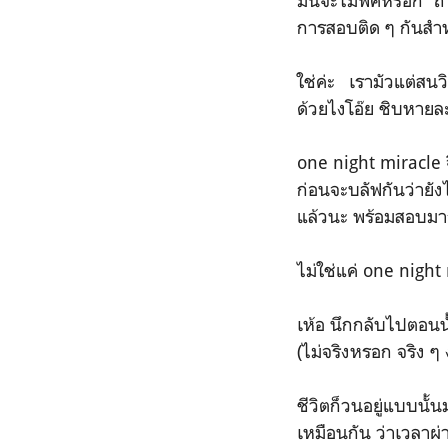
มันจะไม่พีคหรอก ถ้า
การสอบติด ๆ กันสำห
ใช่ค่ะ เรามัวแต่สน
ด้วยไงโอ๊ย ชิบหายล
one night miracle จ
ก่อนจะบลัฟกันว่ายัง
แล้วนะ พร้อมสอบมาก
ไม่ใช่แค่ one night
เห้อ นึกกลับไปตอนน
(ไม่จริงหรอก จริง 
ชีวิตก็วนอยู่แบบนั้
เหมือนกัน ว่าเวลาผ่า