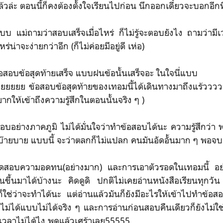
ล้วล่ะ ตอนนี้ก็คงต้องตั้งใจเรียนไปก่อน นึกออกเดี๋ยวจะบอกอีกท
แบบ แม่ถามว่าสอบเสร็จเมื่อไหร่ ก็ไม่รู้จะตอบยังไง ถามว่ามีเ
ร่น่าจะง่ายกว่าอีก (ก็ไม่ค่อยมีอยู่ดี เห่อ)
้อสอบข้อสุดท้ายเสร็จ แบบฝนข้อนั้นเสร็จอะ ในใจนี่แบบ
่ยยยยย ข้อสอบข้อสุดท้ายของเทอมนี้ได้เดินทางมาถึงแร้ววว
ยากให้เข้าถึงความรู้สึกในตอนนั้นจริง ๆ )
อย่างภาคภูมิ ไม่ได้มั่นใจว่าทำข้อสอบได้นะ ความรู้สึกว่า 
บ๊ายบาย แบบนี้ จะว่าตลกก็ไม่แปลก คนมันอัดอั้นมาก ๆ พอจ
อบความอดทน(อย่างมาก) และการเอาตัวรอดในเทอมนี้ อย่า
ึ้นมาได้บ้างนะ คิดดูดิ ปกติไม่เคยอ่านหนังสือเรียนทุกวั
ใช่ว่าจะทำได้นะ แต่อ่านแล้วมันก็ยังมีอะไรให้เข้าไปทำข้อส
ได้แบบไม่ได้จริง ๆ และการอ่านก่อนสอบคืนเดียวก็ยังไม่ใช่เ
เวลาไม่ได้ไง พูดแล้วเศร้าเลย55555