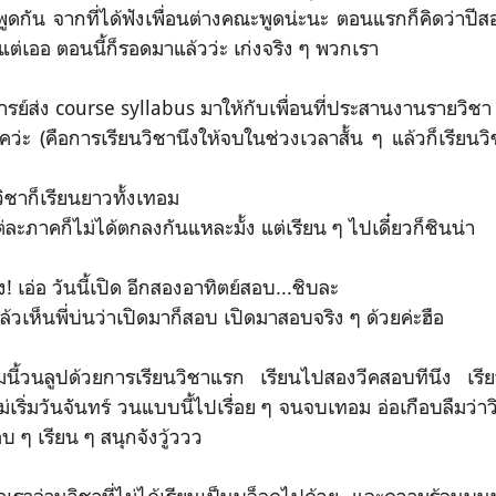
ดกัน จากที่ได้ฟังเพื่อนต่างคณะพูดน่ะนะ ตอนแรกก็คิดว่าปีสอง
ต่เออ ตอนนี้ก็รอดมาแล้วว่ะ เก่งจริง ๆ พวกเรา
จารย์ส่ง course syllabus มาให้กับเพื่อนที่ประสานงานรายวิชา
อคว่ะ (คือการเรียนวิชานึงให้จบในช่วงเวลาสั้น ๆ แล้วก็เรียน
วิชาก็เรียนยาวทั้งเทอม
่ละภาคก็ไม่ได้ตกลงกันแหละมั้ง แต่เรียน ๆ ไปเดี๋ยวก็ชินน่า
! เอ่อ วันนี้เปิด อีกสองอาทิตย์สอบ...ชิบละ
ล้วเห็นพี่บ่นว่าเปิดมาก็สอบ เปิดมาสอบจริง ๆ ด้วยค่ะฮือ
มนี้วนลูปด้วยการเรียนวิชาแรก เรียนไปสองวีคสอบทีนึง เร
ม่เริ่มวันจันทร์ วนแบบนี้ไปเรื่อย ๆ จนจบเทอม อ่อเกือบลืมว่า
บ ๆ เรียน ๆ สนุกจังวู้ววว