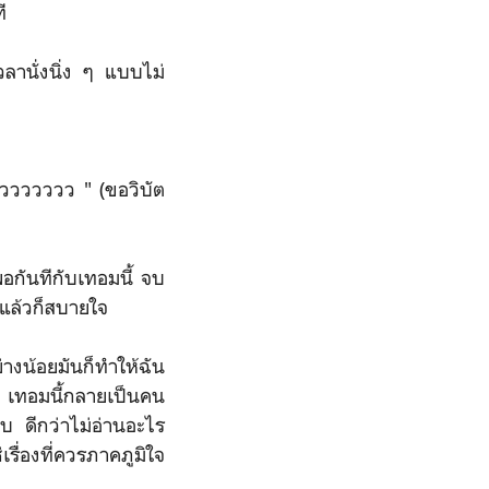
ี
วลานั่งนิ่ง ๆ แบบไม่
วววววววว " (ขอวิบัต
พอกันทีกับเทอมนี้ จบ
บแล้วก็สบายใจ
งน้อยมันก็ทำให้ฉัน
น เทอมนี้กลายเป็นคน
อบ ดีกว่าไม่อ่านอะไร
รื่องที่ควรภาคภูมิใจ