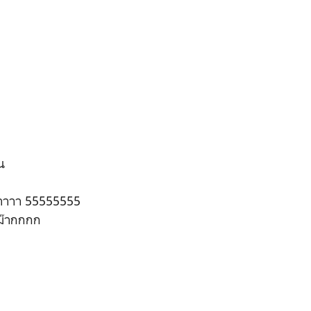
น
าาาาา 55555555
ีม๊ากกกก