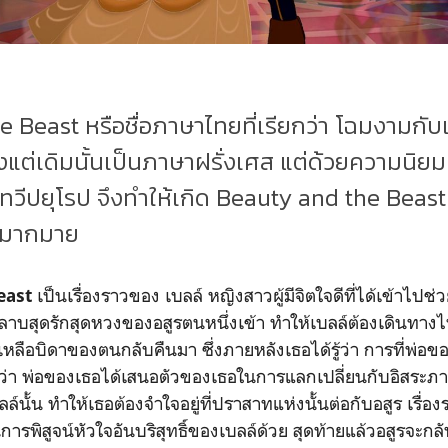
 Beast หรือชื่อภาษาไทยที่เรียกว่า โฉมงามกับเ
งแต่เดิมนั้นเป็นภาษาฝรั่งเศส แต่ด้วยความนิยม
ทวีปยุโรป จึงทำให้เกิด Beauty and the Beas
ีกมากมาย
เป็นเรื่องราวของ เบลล์ หญิงสาวผู้มีจิตใจดีที่ได้เข้าไปช่
east
ลาบสุดรักสุดหวงของอสูรตนหนึ่งเข้า ทำให้เบลล์ต้องเดินทา
ลือบิดาของตนกลับคืนมา ซึ่งภายหลังเธอได้รู้ว่า การที่พ่อขอ
ะว่า พ่อของเธอได้เสนอตัวของเธอในการแลกเปลี่ยนกับอิสระ
์นั้น ทำให้เธอต้องจำใจอยู่ที่ปราสาทแห่งนั้นต่อกับอสูร เรื่อ
การพิสูจน์หัวใจอันบริสุทธิ์ของเบลล์ด้วย สุดท้ายแล้วอสูรจะกล