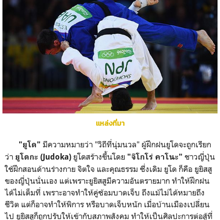
แหล่งที่มา
มีความหมายว่า "วิถีที่นุ่มนวล" ผู้ฝึกฝนยูโดจะถูกเรียก
"ยูโด"
ว่า
ยูโดสร้างขึ้นโดย
ชาวญี่ปุ่น
ยูโดกะ (Judoka)
"จิโกโร่ คาโนะ"
ใช้ฝึกสอนด้านร่างกาย จิตใจ และคุณธรรม ซึ่งเดิม ยูโด ก็คือ ยูยิสสู
ของญี่ปุ่นนั่นเอง แต่เพราะยูยิสสูมีความอันตรายมาก ทำให้ฝึกฝน
ได้ไม่เต็มที่ เพราะอาจทำให้คู่ซ้อมบาดเจ็บ ถึงแม้ไม่ได้หมายถึง
ชีวิต แต่ก็อาจทำให้พิการ หรือบาดเจ็บหนัก เมื่อบ้านเมืองเปลี่ยน
ไป ยูยิสสูก็ถูกปรับให้เข้ากับสภาพสังคม ทำให้เป็นศิลปะการต่อสู้ที่