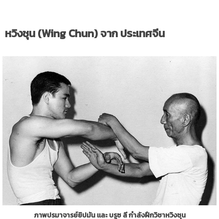
หวิงชุน (Wing Chun) จาก ประเทศจีน
ภาพปรมาจารย์ยิปมัน และ บรูซ ลี กำลังฝึกวิชาหวิงชุน