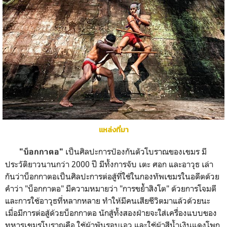
แหล่งที่มา
เป็นศิลปะการป้องกันตัวโบราณของเขมร มี
"บ็อกกาตอ"
ประวัติยาวนานกว่า 2000 ปี มีทั้งการจับ เตะ ศอก และอาวุธ เล่า
กันว่าบ็อกกาตอเป็นศิลปะการต่อสู้ที่ใช้ในกองทัพเขมรในอดีตด้วย
คำว่า "บ็อกกาตอ" มีความหมายว่า "การขย้ำสิงโต" ด้วยการโจมตี
และการใช้อาวุธที่หลากหลาย ทำให้มีคนเสียชีวิตมาแล้วด้วยนะ
เมื่อมีการต่อสู้ด้วยบ็อกกาตอ นักสู้ทั้งสองฝ่ายจะใส่เครื่องแบบของ
ทหารเขมรโบราณคือ ใช้ผ้าพันรอบเอว และใช้ผ้าสีน้ำเงินแดงโพก