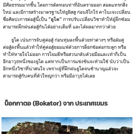
มีศีลธรรมมากขึ้น โดยการตัดทอนท่าที่อันตรายออก สอดแทรกสิ่ง
ใหม่ และมีการสร้างมาตรฐานให้ยูยิสสู ก่อนจิโกโร่ คาโนะจะเปลี่ยน
ชื่อศิลปะการต่อสู้นี้เป็น
การปรับเปลี่ยนวิชาทำให้ผู้ฝึกซ้อม
"ยูโด"
สามารถฝึกฝนต่อสู้กันได้อย่างเต็มที่ และได้ผลมากกว่าด้วย
ยูโด เน้นการจับคู่ต่อสู้ ก่อนทุ่มลงพื้นด้วยท่าต่างๆ หรือล้มคู่
ต่อสู้ลงพื้นแล้วทำให้คู่ต่อสู้ยอมแพ้ด้วยการล็อกข้อต่อกระดูก หรือ
ทำให้หายใจไม่ออก การโจมตีหรือสวนกลับด้วยมือและเท้าก็เป็น
อีกอาวุธหนึ่งของยูโด แต่หากเป็นการแข่งขันจะห้ามใช้ นับว่าเป็น
อีกหนึ่งวิชาที่น่าสนใจ เพราะผู้ที่ฝึกฝนยูโดจนชำนาญแล้วจะ
สามารถสู้กับคนที่ตัวใหญ่กว่า หรือมีอาวุธได้เลย
บ็อกกาตอ (Bokator) จาก ประเทศเขมร