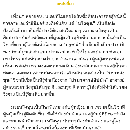
แหล่งที่มา
เพื่อนๆ หลายคนแน่เลยที่ไม่เคยได้ยินชื่อศิลปะการต่อสู้ชนิดนี้
สารภาพเลยว่ามินิมอร์เองก็เช่นกัน แต่
เป็นศิลปะ
"หวิงชุน"
ป้องกันตัวจากจีนที่มีประวัติน่าสนใจมากๆ เพราะ หวิงชุนเป็น
ศิลปะป้องกันตัวชนิดแรกที่ผู้หญิงเป็นผู้คิดขึ้น! นอกจากนั้นยังเป็น
วิชาที่ดาราผู้โด่งดังทั่วโลกอย่าง
ร่ำเรียนอีกด้วย ประวัติ
"บรูซ ลี"
ของวิชานี้ถูกเล่ากันแบบปากต่อปาก ทำให้ไม่ค่อยมีความชัดเจน
เท่าไหร่ว่าเกิดขึ้นอย่างไร จากตำนานเล่ากันว่า ผู้หญิงคนหนึ่งได้
เห็นการต่อสู้ระหว่างงูและนกกระเรียน จึงนำลักษณะการต่อสู้นั้นมา
พัฒนา และผสมเข้ากับกังฟูจากวัดเส้าหลิน จนเกิดเป็น
"วิชาหวิง
วิชานี้เริ่มเป็นที่รู้จักเนื่องจาก
อาจารย์
ชุน"
"ปรมาจารย์ยิปมัน"
ผู้สอนมวยหวิงชุนให้บรูซ ลี และบรูซ ลี ดาราผู้โด่งดังที่ทำให้มวยห
วิงชุนเป็นที่รู้จักเพิ่มมากขึ้น
มวยหวิงชุนเป็นวิชาที่เหมาะกับผู้หญิงมากๆ เพราะเป็นวิชาที่
ผู้หญิงเป็นผู้คิดค้นขึ้น เพื่อใช้ป้องกันตัวและต่อสู้กับผู้ที่มีพละกำลัง
และขนาดตัวที่มากกว่า หวิงชุนเน้นการป้องกันตัวเอง และจู่โจม
อย่างรวดเร็ว หากใครสนใจก็ลองหาที่เรียนกันดูนะจ๊ะ