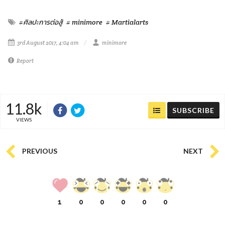
#ศิลปะการต่อสู้
# minimore
# Martialarts
3rd August 2017, 4:04 am
minimore
Report
11.8k
SUBSCRIBE
VIEWS
PREVIOUS
NEXT
1
0
0
0
0
0