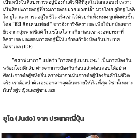
เป็นหนึ่งในศิลปะการต่อสู้ป้องกันตัวที่ดีที่สุดในโลกเลยนะ! เพราะ
เป็นศิลปะการต่อสู้ที่รวมการต่อยมวย มวยปล้ำ มวยไทย ยูยิสสู ไอคิ
โด ยูโด และการต่อสู้ในชีวิตจริงเข้าไว้ด้วยกันทั้งหมด ถูกคิดค้นขึ้น
โดย
ชาวฮังการี-อิสราเอล เพื่อใช้ปกป้องชาว
"อีมี ลิกเตนเฟลด์"
ยิวจากกลุ่มฟาสซิสต์ ในเชโกสโลวาเกีย ก่อนเขาจะอพยพมาที่
อิสราเอล และสอนการต่อสู้นี้ให้แก่กองกำลังป้องกันประเทศ
อิสราเอล (IDF)
แปลว่า "การต่อสู้แบบปะทะ" เป็นการป้องกัน
"คราฟมากา"
พร้อมโจมตีกลับ ต่างจากการป้องกันก่อนแล้วค่อนตอบโต้อย่าง
ศิลปะการต่อสู้ชนิดอื่น คราฟมากาเน้นการต่อสู้ป้องกันตัวในชีวิต
จริง เราต้องนำตัวเองออกจากจุดอันตรายให้เร็วที่สุด วิชานี้เหมาะ
กับทั้งผู้หญิงและผู้ชายเลย
ยูโด (Judo) จาก ประเทศญี่ปุ่น