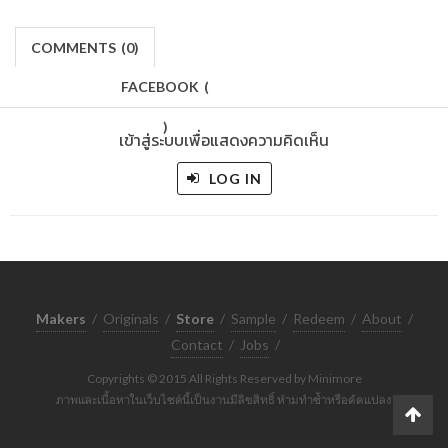
COMMENTS
(
0)
FACEBOOK
(
)
เข้าสู่ระบบเพื่อแสดงความคิดเห็น
LOG IN
Makers
/
Originals
/
Store
/
Sample
/
Redeem
/
About
/
Contact
/
Jobs
/
Copyrights © 2015 All Rights Reserved by Minimore
ภาพและเนื้อหาในเว็บไซต์นี้เป็นงานมีลิขสิทธิ์ ห้ามทำซ้ำหรือดัดแปลง