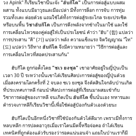
วง Apink" ก็เรียนวิชานี้นะจ๊ะ
เป็นการต่อสู้แบบผสม
"ฮับกีโด"
ผสาน ทั้งแบบมีอาวุธและมือเปล่า มีทั้งการล็อก การจับ การทุ่ม
รวมทั้งเตะ ต่อยด้วย แถมใช้ได้ทั้งการต่อสู้ระยะไกล ระยะประชิด
หรือบนพื้น
เป็นการดึงพลังจากข้างในมาใช้ และใช้
วิชาฮับกีโด
การเคลื่อนไหวของคู่ต่อสู้ให้เป็นประโยชน์ คำว่า "ฮับ" (합) แปลว่า
การประสาน "คิ" (기) แปลว่า พลัง ความแข็งแรง จิตวิญญาณ "โท"
(도) แปลว่า วิถีทาง
จึงมีความหมายว่า "วิธีการต่อสู้และ
ฮับกีโด
การเคลื่อนไหวที่สอดประสานกัน"
ฮับกีโด ถูกก่อตั้งโดย
เขาอาศัยอยู่ในญี่ปุ่นเป็น
"ชเว ยงซุล"
เวลา 30 ปี ระหว่างนั้นเขาได้เรียนศิลปะการต่อสู้ของญี่ปุ่นด้วย
เมื่อสงครามโลกครั้งที่ 2 จบลง ชเว ยงซุล จึงตัดสินใจกลับบ้านเกิด
ที่ประเทศเกาหลี ก่อนนำศิลปะการต่อสู้ที่เรียนมาผสมเข้ากับ
วิชาการต่อสู้ของเกาหลี จนเกิดเป็น
ขึ้นนั่นเอง ทหารและ
ฮับกีโด
ตำรวจเกาหลีก็เรียนวิชานี้เพื่อใช้ต่อสู้ป้องกันตัวเองด้วยนะ
ฮับกีโดเป็นอีกหนึ่งวิชาที่ใช้ป้องกันตัวได้ดีมาก เพราะมีทั้งการ
หลบหลีก การปลดอาวุธเมื่อเราโดนมีดจี้หรือจ่อคอ ถ้าได้เรียน
เทคนิคที่ถูกต้องแล้วรับรองว่ารอดแน่นอนจ้า แถมในบ้านเราก็มี