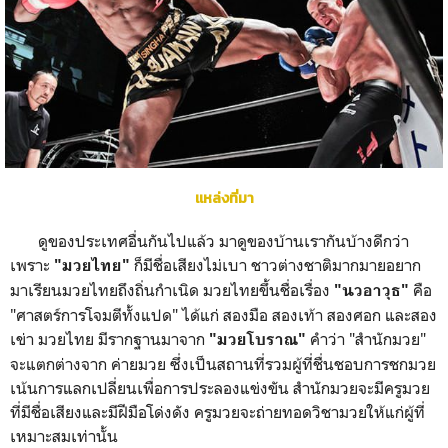
แหล่งที่มา
ดูของประเทศอื่นกันไปแล้ว มาดูของบ้านเรากันบ้างดีกว่า
เพราะ
ก็มีชื่อเสียงไม่เบา ชาวต่างชาติมากมายอยาก
"มวยไทย"
มาเรียนมวยไทยถึงถิ่นกำเนิด มวยไทยขึ้นชื่อเรื่อง
คือ
"นวอาวุธ"
"ศาสตร์การโจมตีทั้งแปด" ได้แก่ สองมือ สองเท้า สองศอก และสอง
เข่า มวยไทย มีรากฐานมาจาก
คำว่า "สำนักมวย"
"มวยโบราณ"
จะแตกต่างจาก ค่ายมวย ซึ่งเป็นสถานที่รวมผู้ที่ชื่นชอบการชกมวย
เน้นการแลกเปลี่ยนเพื่อการประลองแข่งขัน สำนักมวยจะมีครูมวย
ที่มีชื่อเสียงและมีฝีมือโด่งดัง ครูมวยจะถ่ายทอดวิชามวยให้แก่ผู้ที่
เหมาะสมเท่านั้น