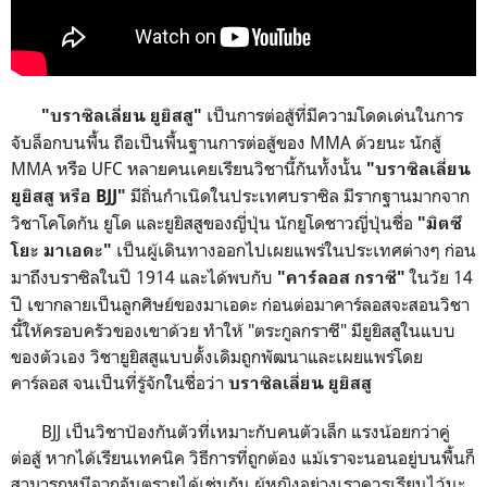
เป็นการต่อสู้ที่มีความโดดเด่นในการ
"บราซิลเลี่ยน ยูยิสสู"
จับล็อกบนพื้น ถือเป็นพื้นฐานการต่อสู้ของ MMA ด้วยนะ นักสู้
MMA หรือ UFC หลายคนเคยเรียนวิชานี้กันทั้งนั้น
"บราซิลเลี่ยน
มีถิ่นกำเนิดในประเทศบราซิล มีรากฐานมากจาก
ยูยิสสู หรือ BJJ"
วิชาโคโดกัน ยูโด และยูยิสสูของญี่ปุ่น นักยูโดชาวญี่ปุ่นชื่อ
"มิตซึ
เป็นผู้เดินทางออกไปเผยแพร่ในประเทศต่างๆ ก่อน
โยะ มาเอดะ"
มาถึงบราซิลในปี 1914 และได้พบกับ
ในวัย 14
"คาร์ลอส กราซี"
ปี เขากลายเป็นลูกศิษย์ของมาเอดะ ก่อนต่อมาคาร์ลอสจะสอนวิชา
นี้ให้ครอบครัวของเขาด้วย ทำให้ "ตระกูลกราซี" มียูยิสสูในแบบ
ของตัวเอง วิชายูยิสสูแบบดั้งเดิมถูกพัฒนาและเผยแพร่โดย
คาร์ลอส จนเป็นที่รู้จักในชื่อว่า
บราซิลเลี่ยน ยูยิสสู
BJJ เป็นวิชาป้องกันตัวที่เหมาะกับคนตัวเล็ก แรงน้อยกว่าคู่
ต่อสู้ หากได้เรียนเทคนิค วิธีการที่ถูกต้อง แม้เราจะนอนอยู่บนพื้นก็
สามารถหนีจากอันตรายได้เช่นกัน ผู้หญิงอย่างเราควรเรียนไว้นะ