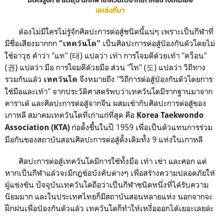
มีใครรู้จัก ลี แดฮุน นักกีฬาเทควันโดจากเกาหลีบ้างไหมเอ่ย
แหล่งที่มา
ต้องไม่มีใครไม่รู้จักศิลปะการต่อสู้ชนิดนี้แน่ๆ เพราะเป็นกีฬาที่
มีชื่อเสียงมากกก
เป็นศิลปะการต่อสู้ป้องกันตัวโดยไม่
"เทควันโด"
ใช้อาวุธ คำว่า "แท" (태) แปลว่า เท้า การโจมตีด้วยเท้า "คว็อน"
(권) แปลว่า มือ การโจมตีด้วยมือ ส่วน "โท" (도) แปลว่า วิถีทาง
รวมกันแล้ว
จึงหมายถึง "วิถีการต่อสู้ป้องกันตัวโดยการ
เทควันโด
ใช้มือและเท้า" จากประวัติศาสตร์พบว่าเทควันโดมีรากฐานมาจาก
คาราเต้ และศิลปะการต่อสู้จากจีน ผสมเข้ากับศิลปะการต่อสู้ของ
เกาหลี สมาคมเทควันโดที่เก่าแก่ที่สุด คือ
Korea Taekwondo
ก่อตั้งขึ้นในปี 1959 เพื่อเป็นตัวแทนการร่วม
Association (KTA)
มือกันของสถาบันสอนศิลปะการต่อสู้ดั้งเดิมทั้ง 9 แห่งในเกาหลี
ศิลปะการต่อสู้เทควันโดมีการใช้ทั้งมือ เท้า เข่า และศอก แต่
หากเป็นกีฬาแล้วจะมีกฎข้อบังคับต่างๆ เพื่อสร้างความปลอดภัยให้
ผู้แข่งขัน ปัจจุบันเทควันโดถือว่าเป็นกีฬาชนิดหนึ่งที่ได้รับความ
นิยมมาก และในประเทศไทยก็มีสถาบันสอนหลายแห่ง นอกจากจะ
ฝึกฝนเพื่อป้องกันตัวแล้ว เทควันโดก็ทำให้เหงื่อออกได้เยอะเลยล่ะ