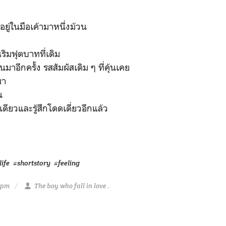
อยู่ในมือเค้ามาหนึ่งม้วน
ันริมฟุตบาทที่เดิม
นมาอีกครั้ง รสสัมผัสเดิม ๆ ที่คุ้นเคย
ามา
น
เดียวและรู้สึกโดดเดี่ยวอีกแล้ว
life
#shortstory
#feeling
1 pm
The boy who fall in love .