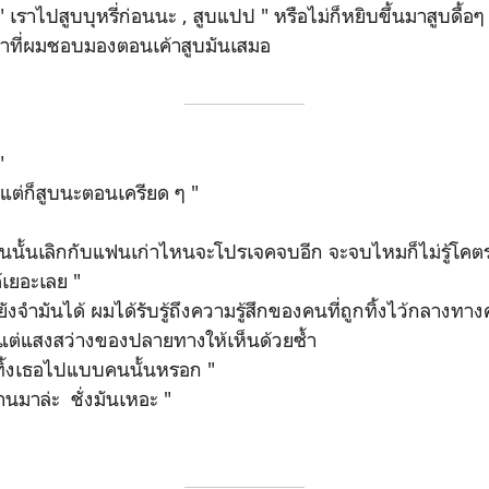
 เราไปสูบบุหรี่ก่อนนะ , สูบแปป " หรือไม่ก็หยิบขึ้นมาสูบดื้อๆ
ปล่าที่ผมชอบมองตอนเค้าสูบมันเสมอ
"
ต่ก็สูบนะตอนเครียด ๆ "
 ตอนนั้นเลิกกับแฟนเก่าไหนจะโปรเจคจบอีก จะจบไหมก็ไม่รู้โคต
้เยอะเลย "
ผมยังจำมันได้ ผมได้รับรู้ถึงความรู้สึกของคนที่ถูกทิ้งไว้กลางทา
ม้แต่แสงสว่างของปลายทางให้เห็นด้วยซ้ำ
่ทิ้งเธอไปแบบคนนั้นหรอก "
นานมาล่ะ ชั่งมันเหอะ "