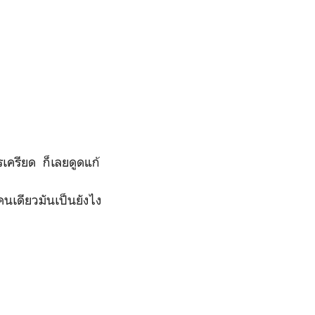
รเครียด ก็เลยดูดแก้
งคนเดียวมันเป็นยังไง