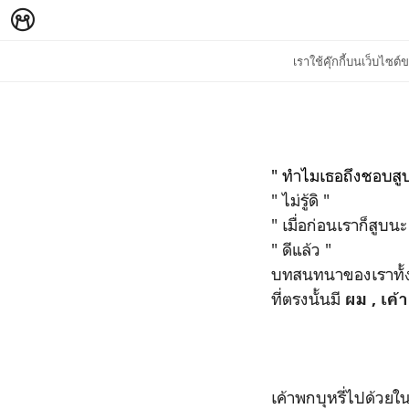
เราใช้คุ๊กกี้บนเว็บไซ
" ทำไมเธอถึงชอบสูบม
" ไม่รู้ดิ "
" เมื่อก่อนเราก็สูบน
" ดีแล้ว "
บทสนทนาของเราทั้งค
ที่ตรงนั้นมี
ผม , เค้า
เค้าพกบุหรี่ไปด้วยใน