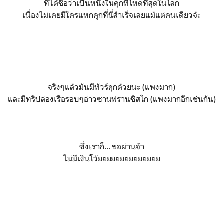
ที่ได้ชื่อว่าเป็นหนึ่งในคุกที่โหดที่่สุดในโลก
เนื่องไม่เคยมีใครแหกคุกที่นี่สำเร็จเลยแม้แต่คนเดียวจ้ะ
จริงๆแล้วมันมีทัวร์คุกด้วยนะ (แพงมาก)
และมีทริปล่องเรือรอบๆอ่าวซานฟรานซิสโก (แพงมากอีกเช่นกัน)
ซึ่งเราก็... ขอผ่านจ้า
ไม่มีเงินโว้ยยยยยยยยยยยยยย