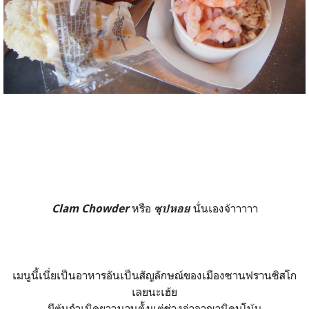
หรือ
นั่นเองจ้าาาาา
Clam Chowder
ซุปหอย
เมนูนี้เนี่ยเป็นอาหารอันเป็นสัญลักษณ์ของเมืองซานฟรานซิสโก
เลยนะเฮ้ย
มีต้นกำเนิดยาวนานตั้งแต่ช่วงล่าอาณานิคมโน้น