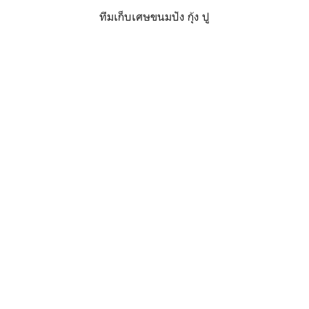
ทีมเก็บเศษขนมปัง กุ้ง ปู