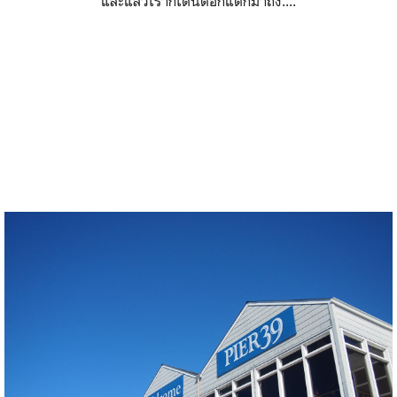
และแล้วเราก็เดินต๊อกแต๊กมาถึง....