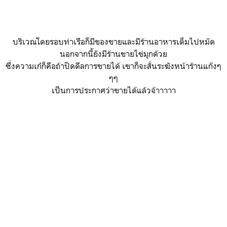
บริเวณโดยรอบท่าเรือก็มีของขายและมีร้านอาหารเต็มไปหม๊ด
นอกจากนี้ยังมีร้านขายไข่มุกด้วย
ซึ่งความเก๋ก็คือถ้าปิดดีลการขายได้ เขาก็จะสั่นระฆังหน้าร้านแก๊งๆ
ๆๆ
เป็นการประกาศว่าขายได้แล้วจ้าาาาา