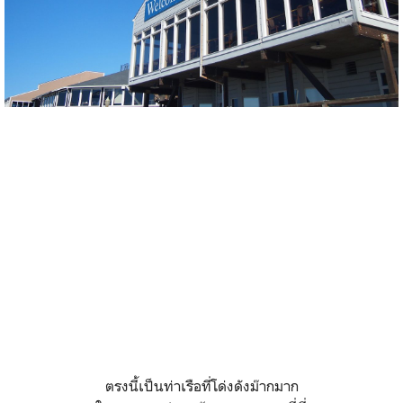
ตรงนี้เป็นท่าเรือที่โด่งดังม๊ากมาก