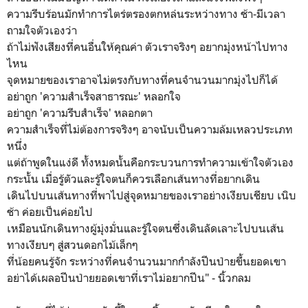
ความรีบร้อนมักทำการไตร่ตรองตกหล่นระหว่างทาง ช้า-มีเวลา
ถามใจตัวเองว่า
ถ้าไม่ฟังเสียงที่คนอื่นให้คุณค่า ตัวเราจริงๆ อยากมุ่งหน้าไปทาง
ไหน
จุดหมายของเราอาจไม่ตรงกับทางที่คนจำนวนมากมุ่งไปก็ได้
อย่าถูก 'ความสำเร็จสาธารณะ' หลอกใจ
อย่าถูก 'ความรีบสำเร็จ' หลอกตา
ความสำเร็จที่ไม่ต้องการจริงๆ อาจนับเป็นความล้มเหลวประเภท
หนึ่ง
แต่ถ้าพูดในแง่ดี ทั้งหมดนั้นคือกระบวนการทำความเข้าใจตัวเอง
กระนั้น เมื่อรู้ตัวและรู้ใจตนก็ควรเลือกเส้นทางที่อยากเดิน
เดินไปบนเส้นทางที่พาไปสู่จุดหมายของเราอย่างเงียบเชียบ เนิบ
ช้า ค่อยเป็นค่อยไป
เหมือนนักเดินทางผู้มุ่งมั่นและรู้ใจตนซึ่งเดินลัดเลาะไปบนเส้น
ทางเงียบๆ สู่สวนดอกไม้เล็กๆ
ที่น้อยคนรู้จัก ระหว่างที่คนจำนวนมากกำลังปีนป่ายขึ้นยอดเขา
อย่าได้เผลอปีนป่ายยอดเขาที่เราไม่อยากปีน" - นิ้วกลม