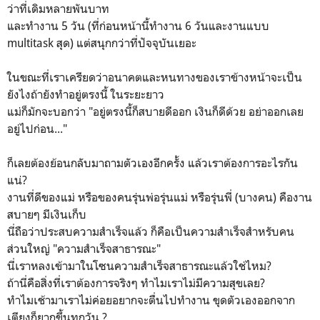
ว่าที่เดิมหลายพันบาท
และทำงาน 5 วัน (ที่ก่อนหน้านี้ทำงาน 6 วันและงานแบบ
multitask สุด) แต่สนุกกว่าที่ปัจจุบันเยอะ
ในขณะที่เราเครียดว่าอนาคตและหนทางของเราข้างหน้าจะเป็น
ยังไงถ้ายังทำอยู่ตรงนี้ ในระยะยาว
แม่ก็มักจะบอกว่า "อยู่ตรงนี้ก็สบายดีออก เงินก็ดีด้วย อย่าออกเลย
อยู่ไปก่อน..."
ก็เลยต้องย้อนกลับมาถามตัวเองอีกครั้ง แล้วเราต้องการอะไรกัน
แน่?
งานที่ดีของแม่ หรือของคนรุ่นพ่อรุ่นแม่ หรือรุ่นพี่ (บางคน) คืองาน
สบายๆ มีเงินเก็บ
นี่ถือว่าประสบความสำเร็จแล้ว ก็คือเป็นความสำเร็จสำหรับคน
ส่วนใหญ่ "ความสำเร็จสาธารณะ"
นี่เราหลงเข้ามาในโซนความสำเร็จสาธารณะแล้วใช่ไหม?
ถ้านี่คือสิ่งที่เราต้องการจริงๆ ทำไมเราไม่มีความสุขเลย?
ทำไมเช้ามาเราไม่ค่อยอยากจะตื่นไปทำงาน ขุดตัวเองออกจาก
เตียงก็ยากขึ้นทุกวัน ?