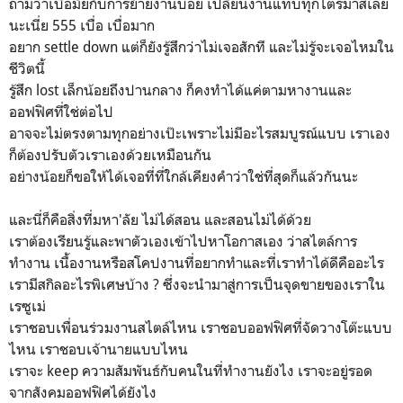
ถามว่าเบื่อมั้ยกับการย้ายงานบ่อย เปลี่ยนงานแทบทุกไตรมาสเลย
นะเนี่ย 555 เบื่อ เบื่อมาก
อยาก settle down แต่ก็ยังรู้สึกว่าไม่เจอสักที และไม่รู้จะเจอไหมใน
ชีวิตนี้
รู้สึก lost เล็กน้อยถึงปานกลาง ก็คงทำได้แค่ตามหางานและ
ออฟฟิศที่ใช่ต่อไป
อาจจะไม่ตรงตามทุกอย่างเป๊ะเพราะไม่มีอะไรสมบูรณ์แบบ เราเอง
ก็ต้องปรับตัวเราเองด้วยเหมือนกัน
อย่างน้อยก็ขอให้ได้เจอที่ที่ใกล้เคียงคำว่าใช่ที่สุดก็แล้วกันนะ
และนี่ก็คือสิ่งที่มหา'ลัย ไม่ได้สอน และสอนไม่ได้ด้วย
เราต้องเรียนรู้และพาตัวเองเข้าไปหาโอกาสเอง ว่าสไตล์การ
ทำงาน เนื้องานหรือสโคปงานที่อยากทำและที่เราทำได้ดีคืออะไร
เรามีสกิลอะไรพิเศษบ้าง ? ซึ่งจะนำมาสู่การเป็นจุดขายของเราใน
เรซูเม่
เราชอบเพื่อนร่วมงานสไตล์ไหน เราชอบออฟฟิศที่จัดวางโต๊ะแบบ
ไหน เราชอบเจ้านายแบบไหน
เราจะ keep ความสัมพันธ์กับคนในที่ทำงานยังไง เราจะอยู่รอด
จากสังคมออฟฟิศได้ยังไง