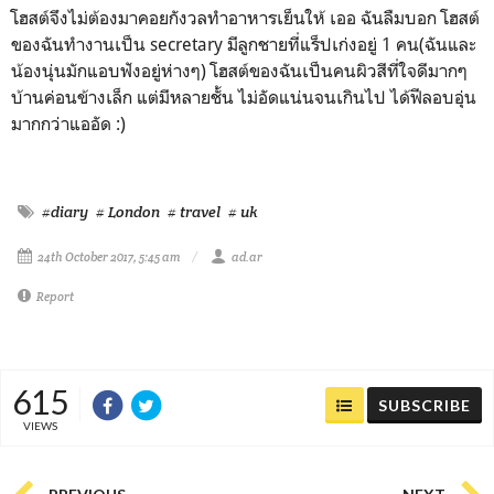
โฮสต์จึงไม่ต้องมาคอยกังวลทำอาหารเย็นให้ เออ ฉันลืมบอก โฮสต์
ของฉันทำงานเป็น secretary มีลูกชายที่แร็ปเก่งอยู่ 1 คน(ฉันและ
น้องนุ่นมักแอบฟังอยู่ห่างๆ) โฮสต์ของฉันเป็นคนผิวสีที่ใจดีมากๆ
บ้านค่อนข้างเล็ก แต่มีหลายชั้น ไม่อัดแน่นจนเกินไป ได้ฟีลอบอุ่น
มากกว่าแออัด :)
#diary
# London
# travel
# uk
24th October 2017, 5:45 am
ad.ar
Report
615
SUBSCRIBE
VIEWS
PREVIOUS
NEXT