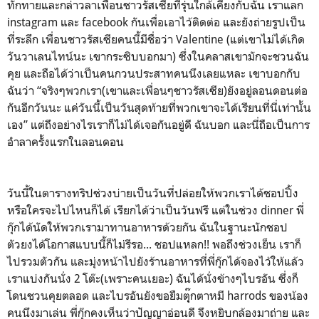
ทักทายและกล่าวลาเพื่อนชาวรัสเซียที่รุ่นใกล้เคียงกับฉัน เราแลก
instagram และ facebook กันเพื่อเอาไว้ติดต่อ และยังถ่ายรูปเป็น
ที่ระลึก เพื่อนชาวรัสเซียคนนี้มีชื่อว่า Valentine (แต่เขาไม่ได้เกิด
วันวาเลนไทน์นะ เขากระซิบบอกมา) ซึ่งในคลาสเขามักจะชวนฉัน
คุย และถือได้ว่าเป็นคนกวนประสาทคนนึงเลยแหละ เขาบอกกับ
ฉันว่า “จริงๆพวกเรา(เขาและเพื่อนๆชาวรัสเซีย)ยังอยู่ลอนดอนต่อ
กันอีกวันนะ แค่วันนี้เป็นวันสุดท้ายที่พวกเขาจะได้เรียนที่นี่เท่านั้น
เอง” แต่ถึงอย่างไรเราก็ไม่ได้เจอกันอยู่ดี ฉันบอก และนี่ถือเป็นการ
อำลาครั้งแรกในลอนดอน
วันนี้ในตารางทริปช่วงบ่ายเป็นวันที่ปล่อยให้พวกเราได้ชอปปิ้ง
หรือใครจะไปไหนก็ได้ เรียกได้ว่าเป็นวันฟรี แต่ในช่วง dinner พี่
กุ๊กได้นัดให้พวกเรามาทานอาหารด้วยกัน ฉันในฐานะนักชอป
ตัวยงได้โอกาสแบบนี้ก็ไม่รีรอ... ชอปแหลก!! พอถึงช่วงเย็น เราก็
ไปรวมตัวกัน และมุ่งหน้าไปยังร้านอาหารที่พี่กุ๊กได้จองไว้ให้แล้ว
เราแบ่งกันนั่ง 2 โต๊ะ(เพราะคนเยอะ) ฉันได้นั่งข้างๆไบรอัน ซึ่งก็
โดนชวนคุยตลอด และไบรอันยังขอยืมตุุุ๊กตาหมี harrods ของน้อง
คนนึงมาเล่น พี่กุ๊กคงเห็นว่าปัญญาอ่อนดี จึงหยิบกล้องมาถ่าย และ