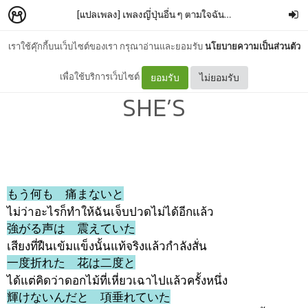
[แปลเพลง] เพลงญี่ปุ่นอื่น ๆ ตามใจฉัน
–
15thofoctober
เราใช้คุ๊กกี้บนเว็บไซต์ของเรา กรุณาอ่านและยอมรับ
นโยบายความเป็นส่วนตัว
追い風 (oi kaze; tailwind) -
เพื่อใช้บริการเว็บไซต์
ยอมรับ
ไม่ยอมรับ
SHE’S
もう何も 痛まないと
ไม่ว่าอะไรก็ทำให้ฉันเจ็บปวดไม่ได้อีกแล้ว
強がる声は 震えていた
เสียงที่ฝืนเข้มแข็งนั้นแท้จริงแล้วกำลังสั่น
一度折れた 花は二度と
ได้แต่คิดว่าดอกไม้ที่เหี่ยวเฉาไปแล้วครั้งหนึ่ง
輝けないんだと 項垂れていた