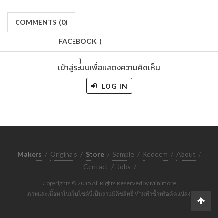
COMMENTS
(
0)
FACEBOOK
(
)
เข้าสู่ระบบเพื่อแสดงความคิดเห็น
LOG IN
Makers
/
Originals
/
Store
/
Sample
/
Redeem
/
About
/
Contact
/
Jobs
/
Copyrights © 2015 All Rights Reserved by Minimore
ภาพและเนื้อหาในเว็บไซต์นี้เป็นงานมีลิขสิทธิ์ ห้ามทำซ้ำหรือดัดแปลง