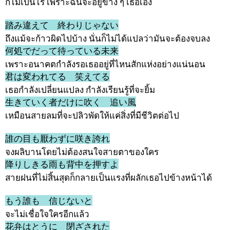
ก็ไม่เป็นไร เพราะฉันจะอยู่ข้าง ๆ เธอเอง
踏み違えて 終わりじゃない
ถึงแม้จะก้าวผิดไปบ้าง นั่นก็ไม่ได้แปลว่ามันจะต้องจบลง
何処でだって待っている未来
เพราะอนาคตกำลังรอเธออยู่ที่ไหนสักแห่งอย่างแน่นอน
君は変われてる 笑えてる
เธอกำลังเปลี่ยนแปลง กำลังเรียนรู้ที่จะยิ้ม
生きていく者だけに吹く 追い風
เหมือนสายลมที่จะปลิวพัดให้แค่สิ่งที่มีชีวิตต่อไป
誰の目も厭わずに咲き誇れ
จงผลิบานโดยไม่ต้องสนใจสายตาของใคร
降りしきる雨も背中を押すよ
สายฝนที่ไม่สิ้นสุดก็กลายเป็นแรงที่ผลักเธอไปข้างหน้าได้
もう誰も 信じないと
จะไม่เชื่อใจใครอีกแล้ว
花弁はとうに 閉ざされた