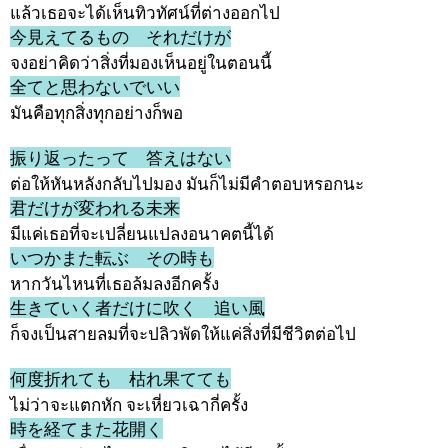
แล้วเธอจะได้เห็นทิวทัศน์ที่ต่างออกไป
今見えてるもの それだけが
จงอย่าคิดว่าสิ่งที่มองเห็นอยู่ในตอนนี้
全てと思わないでいい
มันคือทุกสิ่งทุกอย่างก็พอ
振り返ったって 答えはない
ต่อให้หันหลังกลับไปมอง มันก็ไม่มีคำตอบหรอกนะ
君だけが変われる未来
มีแค่เธอที่จะเปลี่ยนแปลงอนาคตนี้ได้
いつかまた転ぶ その時も
หากวันไหนที่เธอล้มลงอีกครั้ง
生きていく者だけに吹く 追い風
ก็จงเป็นสายลมที่จะปลิวพัดให้แค่สิ่งที่มีชีวิตต่อไป
何度折れても 枯れ果てても
ไม่ว่าจะแตกหัก จะเหี่ยวเฉากี่ครั้ง
時を経てまた花開く