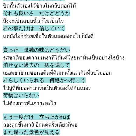
ปิดกั้นตัวเองไว้ข้างในกลีบดอกไม้
それも良いさ だけどどうか
ถึงจะเป็นแบบนั้นก็ไม่เป็นไร
君の事だけは 信じていて
แต่ยังไงก็ช่วยเชื่อในตัวเธอเองต่อไปก็ยังดี
貪った 孤独の味はどうだい
รสชาติของความเหงาที่ได้แต่โหยหามันเป็นอย่างไรบ้าง
消せない過去の 痣を隠して
เธอพยายามซ่อนอดีตที่ติดมาตั้งแต่เกิดที่ลบไม่ออก
君らしくいられる 何処かへ行こう
ไปสู่ที่ที่เธอสามารถเป็นตัวเองได้กันเถอะ
荷物はいらない
ไม่ต้องการสัมภาระอะไร
もう一度だけ 立ち上がれば
ลองลุกขึ้นมาสิ อีกแค่ครั้งเดียวก็พอ
また違った景色が見える