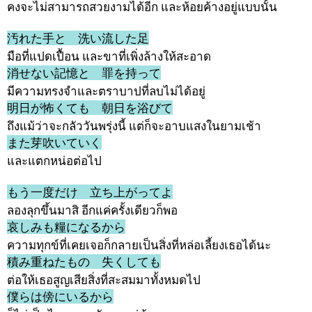
คงจะไม่สามารถสวยงามได้อีก และห้อยค้างอยู่แบบนั้น
汚れた手と 洗い流した足
มือที่แปดเปื้อน และขาที่เพิ่งล้างให้สะอาด
消せない記憶と 罪を持って
มีความทรงจำและตราบาปที่ลบไม่ได้อยู่
明日が怖くても 朝日を浴びて
ถึงแม้ว่าจะกลัววันพรุ่งนี้ แต่ก็จะอาบแสงในยามเช้า
また芽吹いていく
และแตกหน่อต่อไป
もう一度だけ 立ち上がってよ
ลองลุกขึ้นมาสิ อีกแค่ครั้งเดียวก็พอ
哀しみも糧になるから
ความทุกข์ที่เคยเจอก็กลายเป็นสิ่งที่หล่อเลี้ยงเธอได้นะ
積み重ねたもの 失くしても
ต่อให้เธอสูญเสียสิ่งที่สะสมมาทั้งหมดไป
僕らは傍にいるから