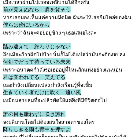
เมื่อเวลาผ่านไปเธอจะผลิบานได้อีกครั้ง
前が見えぬなら 肩を貸そう
หากเธอมองเห็นแค่ความมืดมิด ฉันจะให้เธอยืมไหล่ของฉัน
僕らは傍にいるから
เพราะว่าฉันจะคอยอยู่ข้าง ๆ เธอเสมอไงล่ะ
踏み違えて 終わりじゃない
ถึงแม้จะก้าวผิดไปบ้าง นั่นก็ไม่ได้แปลว่ามันจะต้องจบลง
何処でだって待っている未来
เพราะอนาคตกำลังรอเธออยู่ที่ไหนสักแห่งอย่างแน่นอน
君は変われてる 笑えてる
เธอกำลังเปลี่ยนแปลง กำลังเรียนรู้ที่จะยิ้ม
生きていく者だけに吹く 追い風
เหมือนสายลมที่จะปลิวพัดให้แค่สิ่งที่มีชีวิตต่อไป
誰の目も厭わずに咲き誇れ
จงผลิบานโดยไม่ต้องสนใจสายตาของใคร
降りしきる雨も背中を押すよ