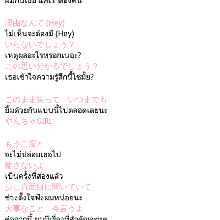
ผมกับเธอ แค่เราสองคน
理由なんて (Hey)
ไม่เห็นจะต้องมี (Hey)
いらないでしょう？
เหตุผลอะไรหรอกเนอะ?
この思い分かるでしょう？
เธอเข้าใจความรู้สึกนี้ใช่มั้ย?
このまま笑って いつまでも
ยิ้มด้วยกันแบบนี้ไปตลอดเลยนะ
やんちゃGIRL
もう二度と
จะไม่ปล่อยเธอไป
離さないよ
เป็นครั้งที่สองแล้ว
少し真面目に聞いていて
ช่วงตั้งใจฟังผมหน่อยนะ
大事なこと 今言うよ
ต่อจากนี้ ผมมีเรื่องที่สำคัญจะพูด