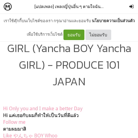
[แปลเพลง] เพลงญี่ปุ่นอื่น ๆ ตามใจฉัน
–
15thofoctober
เราใช้คุ๊กกี้บนเว็บไซต์ของเรา กรุณาอ่านและยอมรับ
นโยบายความเป็นส่วนตัว
やんちゃBOY やんちゃ
เพื่อใช้บริการเว็บไซต์
ยอมรับ
ไม่ยอมรับ
GIRL (Yancha BOY Yancha
GIRL) - PRODUCE 101
JAPAN
Hi Only you and I make a better Day
Hi แค่เธอกับผมก็ทำให้เป็นวันที่ดีแล้ว
Follow me
ตามผมมาสิ
Like やんちゃ BOY Whoo