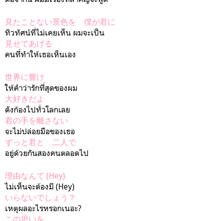
見たことない景色を 僕が君に
ทิวทัศน์ที่ไม่เคยเห็น ผมจะเป็น
見せてあげる
คนที่ทำให้เธอเห็นเอง
世界に響け
ให้คำว่ารักที่สุดของผม
大好きだよ
ดังก้องไปทั่วโลกเลย
君の手を離さない
จะไม่ปล่อยมือของเธอ
ずっと君と 二人で
อยู่ด้วยกันสองคนตลอดไป
理由なんて (Hey)
ไม่เห็นจะต้องมี (Hey)
いらないでしょう？
เหตุผลอะไรหรอกเนอะ?
この思いを