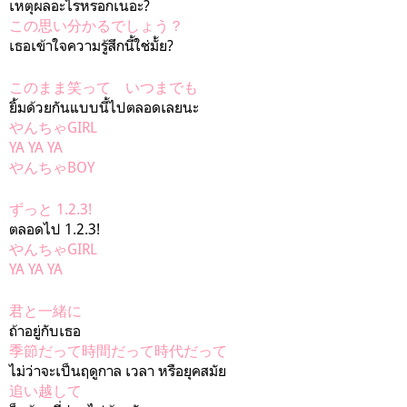
เหตุผลอะไรหรอกเนอะ?
この思い分かるでしょう？
เธอเข้าใจความรู้สึกนี้ใช่มั้ย?
このまま笑って いつまでも
ยิ้มด้วยกันแบบนี้ไปตลอดเลยนะ
やんちゃGIRL
YA YA YA
やんちゃBOY
ずっと 1.2.3!
ตลอดไป 1.2.3!
やんちゃGIRL
YA YA YA
君と一緒に
ถ้าอยู่กับเธอ
季節だって時間だって時代だって
ไม่ว่าจะเป็นฤดูกาล เวลา หรือยุคสมัย
追い越して