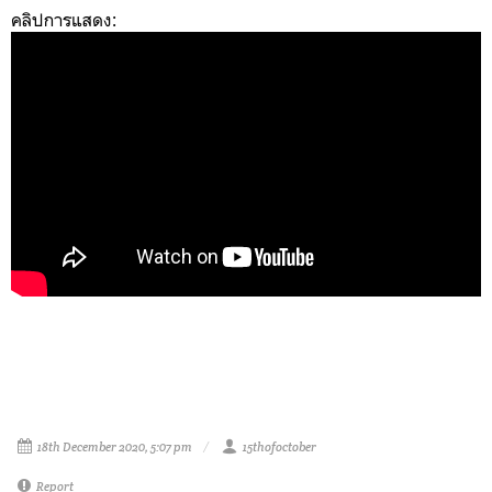
คลิปการแสดง:
18th December 2020, 5:07 pm
15thofoctober
Report