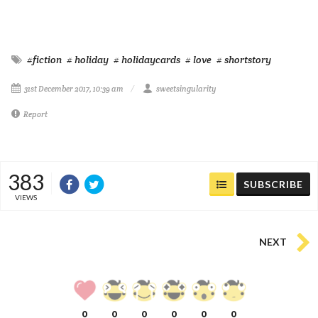
#fiction
# holiday
# holidaycards
# love
# shortstory
31st December 2017, 10:39 am
sweetsingularity
Report
383
SUBSCRIBE
VIEWS
NEXT
0
0
0
0
0
0