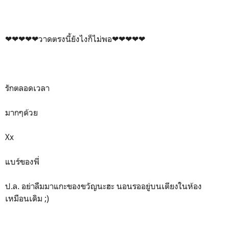
❤❤❤❤❤วาดตรงนี้ยังไงก็ไม่พอ❤❤❤❤❤
รักตลอดเวลา
มากๆด้วย
Xx
แบร์ของพี่
ป.ล. อย่าลืมมาแกะของขวัญนะฮะ นอนรออยู่บนเตียงในห้อง
เหมือนเดิม ;)