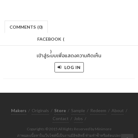
COMMENTS
(
0)
FACEBOOK
(
)
เข้าสู่ระบบเพื่อแสดงความคิดเห็น
LOG IN
Makers
/
Originals
/
Store
/
Sample
/
Redeem
/
About
/
Contact
/
Jobs
/
Copyrights © 2015 All Rights Reserved by Minimore
ภาพและเนื้อหาในเว็บไซต์นี้เป็นงานมีลิขสิทธิ์ ห้ามทำซ้ำหรือดัดแปลง