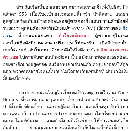
สำหรับเรื่องนี้บอกเลยว่าสนุกมากจนเรายกขึ้นหิ้งไปอีกหนึ่ง
แล้วค่ะ 555 เนื้อเรื่องเป็นแนวคอมเมดี้น่ารัก น่าติดตาม และฮา
สุดๆกับสกิลแอ๊บแบ๊วออดอ้อนอ่อยผู้ชายของ
จิ่งแสนหวานตัวน้อยที่
รับรองว่าทุกคนต้องหลงรักน้องแน่ๆ
(⁄ ⁄>⁄ ▽ ⁄<⁄ ⁄ ) เรื่องราวของ
จิ่ง
ที่วางแผนแก้แค้น
ผู้ชายเจ้าชู้ใน
เกม
ฮวน
หัวใจเพรียกหา
ออนไลน์ชื่อดังที่มาหลอกลวงพี่สาวเขาให้หลงรัก เมื่อมีปัญหาใน
เกมก็ต้องแก้แค้นในเกม ! จิ่งฮวนจึง
ใช้ไอดีสาวน้อย
จิ่งแสนหวาน
ไปตามจีบชายหน้าหม้อคนนั้น แม้จะเกาะติดและออดอ้อน
ตัวน้อย
ออเซาะอีกฝ่ายอยู่ตลอด ส่งวีแชทเช้าเย็นก็แล้ว ส่งรูปขาอ่อนให้ดูก็
แล้ว ทว่าคนหลายใจคนนั้นก็ยังไม่ใจอ่อนกับเขาเสียที มันน่าโมโห
มั้ยล่ะเนี่ย 555
บรรยากาศ
ส่วนใหญ่
ในเรื่องจะเป็นเหตุการณ์ในเกม Nine
Heroes ซึ่งเราชอบมากๆเลยค่ะ ทั้งการทำเควสต์ประจำวัน รวม
ปาร์ตี้เคลียร์ดันเจี้ยน และต่อสู้ในอารีนา ส่วนเรื่องซุบซิบนินทา
ผ่านแชท เว็บบอร์ด และการประกาศสงครามผ่านโทรโข่งก็น่าสนุก
และฮาไม่แพ้กันเลย แถมยังมีงานอีเว้นท์ต่างๆให้ชาวเกมแก้เบื่อ
กันด้วย อ่านแล้วสนุกมากเหมือนเป็นอีกโลกหนึ่งที่มีเรื่องราว