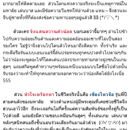
มากมายให้ติดตามเลย ส่วนโลกแห่งความจริงจะเป็นเหตุการณ์ใน
มหาลัย เล่นบาส และมีข้อความวีแชทให้อ่านด้วย แหม
～จิ่
งฮวนจะ
จีบผู้ชายทั้งทีก็ต้องส่งข้อความหาบ่อยๆอยู่แล้วสิ อิอิ (*/▽＼*)
ตัวละคร
บอกเลยว่าจี้มากๆ
อ่านไปขำ
จิ่งแสนหวานตัวน้อย
ไปกับความอ่อยเกินต้านและความออดอ้อนออเซาะที่ไม่เป็นสอง
รองใคร
ไม่รู้
ว่าจิ่งฮวนไปโดนตัวไหนมาถึงดีดมาก ทั้งร่าเริง และ
กระตือรือร้นแบบเอนเนอร์จี้ล้นปรอทจนทุกคนปวดหัวไปตามๆกัน
ไม่ว่าน้องจะพูดอะไรก็โดดเด่นเปล่งประกายท่ามกลางฝูงชนในเกม
สุดๆ แถมสกิลพูดคำหวานๆพร้อมแหน็บแนมแบบใสซื่อไปด้วยนั้น
รับรองว่าจะทำให้ทุกคนยกสามจอกคาระวะว่าน้องคิดได้ยังไงเนี่ย
555
ส่วน
ในชีวิตจริงนั้นคือ
รุ่นพี่ปี
หัวใจเพรียกหา
เซี่ยงไหวจือ
สามคนดังของมหาลัย พ่วงตำแหน่งผู้มีพระคุณที่เคยช่วยชีวิตจิ่ง
ฮวนเอาไว้อีก
ถึงจะเจอกันไม่กี่ครั้งแต่ความสัมพันธ์ของทั้งคู่
ก็เป็น
ไปด้วยดี แถมยังมีความชอบเหมือนกันสุดๆ ทั้งเล่นเกม เล่นบาส
หลังๆสนิทสนมถึงขั้นนอนร่วมเตียงกันมาแล้วด้วย
(⁄ ⁄>⁄ ▽ ⁄<⁄ ⁄)
มา
ลุ้นกันว่า
ความลับที่ว่ารุ่นพี่แสนดีเป็นคนเจ้าชู้หลายใจในเกม และ