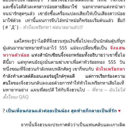
และซื้อไอดีตัวละครสาวน้อยสายฮีลมาใช้ นอกจากตกแต่งหน้าตา
จนน่ารักสุดๆแล้ว เขายังซื้อเครื่องแปลงเสียงให้เป็นเสียงสาวน้อย
มาใช้ด้วย เท่านี้แผนการจีบไอ้หน้าหม้อก็พร้อมเริ่มต้นแล้ว ฮึ่ม!!
(＃`Д´)
‒
หัวใจเพรียกหา พ่อนายมาแล้ว
!!!
แต่ใครจะรู้ว่าไอดีที่จิ่งฮวนทุ่มเงินซื้อไปจะเป็นนักต้มตุ๋นที่ถูก
ผู้เล่นมากมายหมายหัวเอาไว้ 555 แม้จะเปลี่ยนชื่อเป็น
จิ่งแสน
แห่งสำนักเซียนจิ้งจ
อก
พร้อมทั้ง
อธิบาย
ว่าเขาซื้อไอ
หวานตัวน้อย
ดีนี้มา แต่ทุกคนยังมุ่งมั่นตามฆ่าเขาเพื่อค่าหัวร้อยทอง 555 วัน
หนึ่งขณะที่จิ่งฮวนกำลังหลบหลีกศัตรู เขาก็พบกับ
หัวใจเพรียกหา
กำลังทำเควสต์ตีมอนเตอร์อยู่ใกล้ๆพอดี แต่การเรียกร้องความ
สนใจ
ของจิ่งฮวนกลับลงเอยด้วยการทำให้หัวใจเพรียกหาเสียไอเท็
มหายากอย่าง
แผนที่สมบัติ
ให้กับจิ่งฮวนไป
‒ พี่ชาย
～
ฉันไม่ได้
ตั้งใจนะ
QAQ
♥
?
เป็นเพื่อนก่อนแล้วค่อยเป็นน้อง สุดท้ายก็กลายเป็นที่รัก
จากนั้นจิ่งฮวนจะประกาศตัวว่าเป็นแฟนคลับและเกาะติด