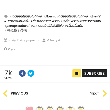
#เดตออนไลน์ยังไงให้พัง
#How to เดตออนไลน์ยังไงให้พัง
#EverY
#นิยายวายแปลจีน
#รีวิวนิยายวาย
#รีวิวหนังสือ
#รีวิวนิยายวายแปลจีน
#peonyreadarai
#เดทออนไลน์ยังไงให้พัง
#เจี้ยงจื่อเป้ย
#网恋翻车指南
1st April 2022, 9:45 am
✿ Peony ✿
Report
7k
SUBSCRIBE
VIEWS
PREVIOUS
NEXT