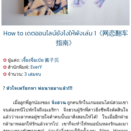
How to เดตออนไลน์ยังไงให้พังเล่ม 1《网恋翻车
指南》
✿
ผู้แต่ง:
เจี้ยงจื่อเป้ย 酱子贝
✿
สำนักพิมพ์:
EverY
✿
จำนวน:
3 เล่มจบ
?
หัวใจเพรียกหา พ่อนายมาแล้ว!!!
เมื่อลูกพี่ลูกน้องของ
ถูกคนรักในเกมออนไลน์สวมเขา
จิ่งฮวน
จนต้องหนีไปพักใจถึงอเมริกา จิ่งฮวนผู้รักพี่สาวยิ่งชีพจึงตัดสินใจ
แล้วว่าจะลากคอผู้ชายใจดำคนนั้นมาสั่งสอนให้ได้! ในเมื่ออีกฝ่าย
กล้ามาหลอกให้รักแล้วจากไป เขาก็จะทำให้หมอนั่นหลงรักและมา
สยบแทบ
เท้าของเขา
! ว่าแล้วจิ่งฮวนก็ติดตั้งเกม Nine Heroes