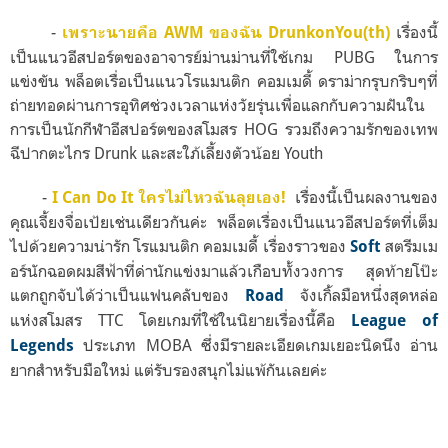
-
เรื่องนี้
เพราะนายคือ AWM ของฉัน DrunkonYou(th)
เป็นแนวอีสปอร์ตของอาจารย์ม่านม่านที่ใช้เกม PUBG ในการ
แข่งขัน พล็อตเรื่อเป็นแนวโรแมนติก คอมเมดี้ ดราม่ากรุบกริบๆที่
ถ่ายทอดผ่านการอุทิศช่วงเวลาแห่งวัยรุ่นเพื่อแลกกับความฝันใน
การเป็นนักกีฬาอีสปอร์ตของสโมสร HOG รวมถึงความรักของเทพ
ฉีปากตะไกร Drunk และสะใภ้เลี้ยงตัวน้อย Youth
-
เรื่องนี้เป็นผลงานของ
I Can Do It ใครไม่ไหวฉันลุยเอง!
คุณเจี้ยงจื่อเป้ยเช่นเดียวกันค่ะ พล็อตเรื่องเป็นแนวอีสปอร์ตที่เต็ม
ไปด้วยความน่ารัก โรแมนติก คอมเมดี้ เรื่องราวของ
สตรีมเม
Soft
อร์นักฉอดผมสีฟ้าที่ด่านักแข่งมาแล้วเกือบทั้งวงการ สุดท้ายโป๊ะ
แตกถูกจับได้ว่าเป็นแฟนคลับของ
จังเกิ้ลมือหนึ่งสุดหล่อ
Road
แห่งสโมสร TTC โดย
เกมที่ใช้ในนิยายเรื่องนี้คือ
League of
ประเภท MOBA ซึ่งมีรายละเอียดเกมเยอะนิดนึง อ่าน
Legends
ยากสำหรับมือใหม่ แต่รับรองสนุกไม่แพ้กันเลยค่ะ