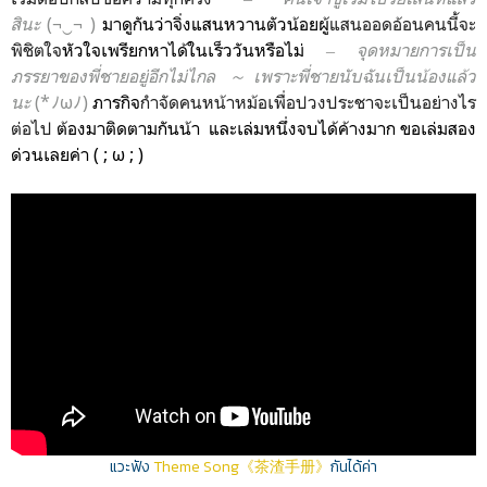
สินะ
(¬‿¬ )
มาดูกันว่าจิ่
งแสนหวานตัวน้อยผู้
แสนออดอ้อนคนนี้จะ
พิชิตใจ
หัวใจเพรียกหา
ได้ในเร็ววันหรือไม่
‒ จุดหมาย
การ
เป็น
ภรรยาของพี่ชายอยู่อีกไม่ไกล
～
เพราะ
พี่ชายนับฉันเป็นน้องแล้ว
นะ
(*ﾉωﾉ)
ภารกิจ
กำจัดคนหน้าหม้อเพื่อปวงประชาจะเป็นอย่างไร
ต่อไป
ต้องมาติดตามกันน้า
และเล่มหนึ่งจบได้ค้างมาก ขอเล่มสอง
ด่วนเลยค่า
( ; ω ; )
แวะฟัง
Theme Song《茶渣手册》
กันได้ค่า