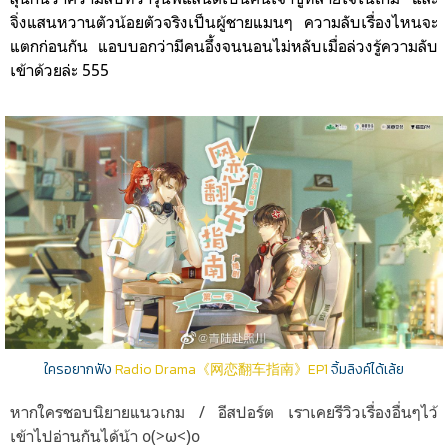
จิ่งแสนหวานตัวน้อยตัวจริงเป็นผู้ชายแมนๆ
ความลับเรื่องไหนจะ
แตก
ก่อนกัน
แอบบอกว่ามีคนอึ้งจนนอนไม่หลับเมื่อล่วงรู้ความลับ
เข้าด้วยล่ะ 555
ใครอยากฟัง
Radio Drama《网恋翻车指南》EP1
จิ้มลิงค์ได้เล้ย
หากใครชอบนิยายแนวเกม / อีสปอร์ต เราเคยรีวิวเรื่องอื่นๆไว้
เข้าไปอ่านกันได้น้า o(>ω<)o