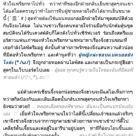
หัวใจเพรียกหาไปทั่ว ทว่าท่าทีของอีกฝ่ายกลับเย็นชาสุดๆจนเขา
ได้แต่โอดครวญว่าทำไมการจีบผู้ชายหลายใจถึงได้ยากเย็นขนาด
นี้ (`皿´＃) สุดท้ายต้องใช้แผนหลอก
ล่อ
อีกฝ่าย
ให้
มาขุดสมบัติด้วย
กันจึงจะได้ผล ไม่นานข่าวเรื่อง
คนหลายใจ
ร่วมมือกับ
นักต้มตุ๋นขุด
สมบัติจนได้รับเควสต์ลับ
ก็โด่งดังไปทั่ว
เซิร์ฟเวอร์ ร้อนถึง
สตรีมเม
อร์สาวแฟนเก่าของ
หัวใจเพรียกหา
แชทมาหาเรื่องจิ่งฮวนขณะที่
เธอกำลังไลฟ์ตรีมอยู่ ดังนั้นคำสารภาพรักของจิ่งแสนหวานตัวน้อย
ที่มีต่อหัวใจเพรียกหา และคำ
พูด
ที่ว่า
ผู้หญิงน่ะชอบแบดบอยยัง
จึงถูกถ่ายทอดผ่านไลฟ์สด และกลายเป็นกระทู้ฮือฮา
ไงล่ะ
(*ﾉωﾉ)
สุดๆในเว็บบอร์ดไปเลย
‒
อุ๊ยยย ทุกคนรู้ความในใจของฉันที่มีต่อพี่
ชายแล้ว
(/▽＼*)｡o○♡
แม้ตัวละครเซียนจิ้งจอกน้อยของจิ่งฮวนจะมีแต่ไอเท็มกากๆ
ทว่าสกิลป้องกันและเติมเลือดนั้นกลับเทพสุดๆจนหัวใจเพรียกหา
ยังชมว่าสวย!!
‒
หลอดเลือดของพี่ชายน่ะ ฉันจะเป็นคนปกป้องมัน
เอ
ง♡
เมื่อ
หัวใจเพรียกหา
แน่ใจว่าไอดีนี้เปลี่ยนเจ้าของแล้วจริงๆ
เขาจึง
ช่วยจิ่งฮวนจากการถูกตามฆ่าด้วยการลากเขาเข้าปาร์ตี้ไป
เคลียร์ดั้นเจี้ยนและต่อสู้ในอารีน่าอยู่บ่อยๆ
ท่าทีก็อ่
อนโยนขึ้นและ
เริ่มตอบกลับข้อความทุกครั้ง
‒ คนเจ้าชู้เริ่มโปรยเสน่ห์แล้ว