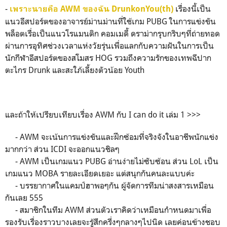
-
เรื่องนี้เป็น
เพราะนายคือ AWM ของฉัน DrunkonYou(th)
แนวอีสปอร์ตของอาจารย์ม่านม่านที่ใช้เกม PUBG ในการแข่งขัน
พล็อตเรื่อเป็นแนวโรแมนติก คอมเมดี้ ดราม่ากรุบกริบๆที่ถ่ายทอด
ผ่านการอุทิศช่วงเวลาแห่งวัยรุ่นเพื่อแลกกับความฝันในการเป็น
นักกีฬาอีสปอร์ตของสโมสร HOG รวมถึงความรักของเทพฉีปาก
ตะไกร Drunk และสะใภ้เลี้ยงตัวน้อย Youth
และถ้าให้เปรียบเทียบเรื่อง AWM กับ I can do it เล่ม 1 >>>
- AWM จะเน้นการแข่งขันและฝึกซ้อมที่จริงจังในอาชีพนักแข่ง
มากกว่า ส่วน ICDI จะออกแนวชิลๆ
- AWM เป็นเกมแนว PUBG อ่านง่ายไม่ซับซ้อน ส่วน LoL เป็น
เกมแนว MOBA รายละเอียดเยอะ แต่สนุกกันคนละแบบค่ะ
- บรรยากาศในแคมป์ฮาพอๆกัน ผู้จัดการทีมน่าสงสารเหมือน
กันเลย 555
- สมาชิกในทีม AWM ส่วนตัวเราคิดว่าเหมือนกำหนดมาเพื่อ
รองรับเรื่องราวบางเลยจะรู้สึกครึ่งๆกลางๆไปนิด เลยค่อนข้างชอบ