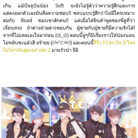
เกิน แม้ปัจจุบันน้อง Soft จะยังไม่รู้ตัวว่าความรู้สึกและการ
แสดงออกตัวเองมันคือความชอบ!! ชอบแบบรู้สึกว่าไม่มีใครเหมาะ
สมกับ Road ของเขาสักคน!! แต่เมื่อได้ยินคำพูดของพี่ลู่ที่ว่า
เจี่ยนหรง ถ้าต่างฝ่ายต่างชอบกัน ผู้ชายกับผู้ชายก็มีความรักได้!
จากที่ไม่เคยเอะใจมาก่อน (⊙_⊙) ตอนนี้จู่ๆก็มีเรื่องราวให้น้องนอน
ไม่หลับซะแล้วสิ อร๊ายย (⁄ ⁄>⁄ ▽ ⁄<⁄ ⁄) และตอนนี้
รีวิว I Can Do It ใคร
ไม่ไหวฉันลุยเอง! เล่ม 2
มาแร้วน้า อิอิ