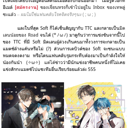
เปิดเผยโดยบังเอิญตอนสตรีมเมื่อสองปีก่อนออกมา
เมื่อรู้ตัวอีกที
อีเม
ล์
ของเจี่ยนหรงก็เข้าไปอยู่ใน Inbox ของเทพลู่
[สมัครงาน]
ซะแล้ว
‒ ผมไม่ใช่แฟนคลับโรคจิตจริงๆน
ะ
( ; ω ; )
และในที่สุด Soft ก็ได้เซ็นสัญญากับ TTC และกลายเป็น
มิด
เลนน้อยของ Road
จนได้
(*ﾉωﾉ)
มาดูกันว่าการแข่งขัน
จากนี้ไป
ของ TTC ที่มี Soft มิดเลนผู้ล่วงเกินคนมาทั้งวงการจะกลายเป็น
แมตช์ล้างแค้นหรือไม่ (?) ส่วนการ
เดบิวต์ของ Soft จะชนะแบบ
หมดจดงดงาม หรือโดนแฟนคลับรุมกระทืบต้องมาเป็นกำลังใจให้
น้องกันน้า
(✧ω✧) แต่ได้
ข่าวว่ามีนักแข่งอาชีพคนหนึ่งที่ไม่เคย
แข่งสักกะแมตช์ไปแซะทีมอื่นเรียบร้อยแล้วล่ะ 555