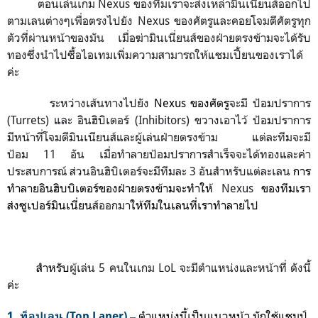
ตอนเล่นเกม Nexus ของทีมเราจะส่งเหล่ามินเนี่ยนส์ออกไป
ตามเลนต่างๆเพื่อตรงไปยัง Nexus ของศัตรูและคอยโจมตีศัตรูทุก
ตัวที่ผ่านหน้าของมัน เมื่อฆ่ามินเนี่ยนส์ของฝ่ายตรงข้ามจะได้รับ
ทองซึ่งนำไปซื้อไอเทมเพิ่มความสามารถให้แชมเปี้ยนของเราได้
ค่ะ
ระหว่างเส้นทางไปยัง
Nexus ของศัตรู
จะ
มี ป้อมปราการ
(Turrets) และ
อินฮิบิเตอร์ (
Inhibitors) ขวางเอาไว้
ป้อมปราการ
มีหน้าที่โจมตีมินเนียนส์และผู้เล่นฝ่ายตรงข้าม แต่ละทีมจะมี
ป้อม
11 อัน
เมื่อทำลายป้อมปราการสำเร็จจะได้ทองและค่า
ประสบการณ์ ส่วน
อินฮิบิเตอร์
จะมีทีมละ
3 อันสำหรับแต่ละเลน
การ
ทำลายอินฮิบบิเตอร์ของฝ่ายตรงข้ามจะทำให้
Nexus
ของทีมเรา
ส่งซูเปอร์มินเนี่ยน
ส์ออกมา
ให้ทีมในเลนที่เราทำลาย
ไป
สำหรับ
ผู้เล่น 5 คนในเกม LoL จะมีตำแหน่งและหน้าที่ ดังนี้
ค่ะ
‒
ตำแหน่งนี้เป็
นแนวหน้า มักใช้
แชมป์
1. ท็อปเลน
(Top Laner)