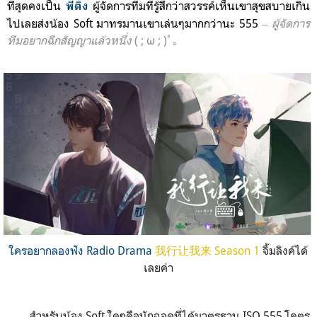
ที่สุดคงเป็น
ผู้จัดการทีม
ที่รู้สึกว่าส
วรรค์เห็นเขาสุขสบายเกิน
พี่ติง
ไปเลยส่งน้อง Soft มาทรมานเขาเล่นๆมากกว่านะ 555
‒ ผู้จัดการ
ทีมอยากฉีกสัญญาแล้วห
นึ่ง
( ; ω ; )ﾟ｡
ใครอยากลองฟัง Radio Drama
我行让我来 Season 1
จิ้มลิงค์ได้
เลยค่า
สำหรับน้อง Soft ใดๆคือนักฉอดที่ได้มาตรฐาน ISO 555 โคตร