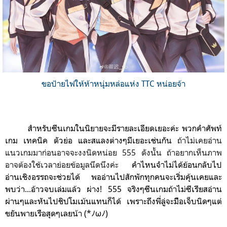
ขอป้ายไฟให้ห้าหนุ่มหล่อแห่ง TTC หน่อยจ้า
สำหรับซีนเกมในนิยายจะมีรายละเอียดเยอะค่ะ พวกคำศัพท์
เกม เทคนิค
ตัวย่อ และสแลงต่างๆมีเยอะเช่นกัน
ถ้าไม่เคยอ่าน
แนวเกมมาก่อนอาจจะงงนิดหน่อย
555 ดังนั้น ถ้าอยากเห็นภาพ
อาจต้องใช้เวลาย่อยข้อมูลนึดนึงค่ะ
คำไหนจำไม่ได้ย้อนกลับไป
อ่านเชิงอรรถจะช่วยได้ พออ่านไปสักพักทุกคนจะเริ่มคุ้นเคยและ
พบว่า...อ้าวจบเล่มแล้ว ผ่าง! 555
จริงๆ
ซีนเกม
ถ้าไม่ซีเรียส
อ่าน
ผ่านๆและหัน
ไปชิปโมเม้นแทนก็ได้ เพราะถึงพี่ลู่จะมืิอเจ็บนิดๆแต่
ขยันพายเรือสุดๆเลยน้า (*ﾉωﾉ)