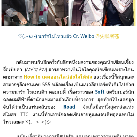
♡(｡- ω -) น่ารักไม่ไหวแล้ว Cr. Weibo
@失眠者苍
กลับมาพบกันอีกครั้งกับอีกหนึ่งผลงานของคุณนักเขียนเจี้ยง
จื่อเป้ยค่า
(⁄ ⁄>⁄ ▽ ⁄<⁄ ⁄)
สารภาพว่าเป็นไอโอคุณนักเขียนเพราะโดน
ตกมาจาก
และเรื่องนี้ก็สนุกและ
How to เดตออนไลน์ยังไงให้พัง
ฮามากๆอีกเช่นเคย 555 พล็อตเรื่องเป็นแนวอีสปอร์ตที่เต็มไปด้วย
ความน่ารัก โรแมนติก คอมเมดี้ เรื่องราวของ
สตรีม
เมอร์นัก
Soft
ฉอดผมสีฟ้า
ที่ด่า
นักแข่งมาแล้วเกือบทั้งวงการ สุดท้าย
โป๊ะแตกถูก
จับได้ว่าเป็นแฟนคลับของ
จังเกิ้ลมือหนึ่งสุดหล่อแห่ง
Road
สโมสร TTC
งานนี้
ทำเอานักฉอดเขินอายหูแดงจนคีพลุคแทบไม่
ไหวเลยล่ะ
ヾ(。＞＜)シ
แม้จะเกี่ยวกับวงการ
อีสปอร์ต
แต่บอกเลยว่าอ่านเพลินมากๆ