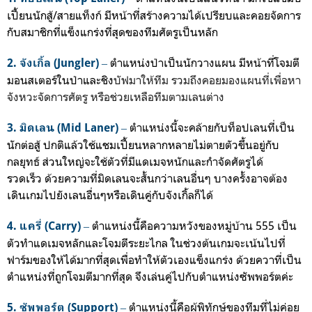
เปี้ยนนักสู้/สายแท็งก์ มีหน้าที่สร้างความได้เปรียบและคอยจัดการ
กับสมาชิกที่แข็งแกร่งที่สุดของทีมศัตรูเป็นหลัก
‒
ตำแหน่งป่าเป็นนักวางแผน มีหน้าที่โจมตี
2. จังเกิ้ล (Jungler)
มอนสเตอร์ในป่าและชิง
บัฟมาให้ทีม รวมถึงคอยมองแผนที่เพื่อหา
จังหวะจัดการศัตรู หรือช่วยเหลือทีมตามเลนต่าง
‒
ตำแหน่งนี้จะคล้ายกับท็อปเลนที่เป็น
3. มิดเลน (Mid Laner)
นักต่อสู้ ปกติแล้วใช้
แชมเปี้ยนหลากหลายไม่ตายตัวขึ้นอยู่กับ
กลยุทธ์ ส่วนใหญ่จะใช้ตัวที่มีแดเมจหนักและกำจัดศัตรูได้
รวดเร็ว
ด้วยความที่มิดเลนจะสั้นกว่าเลนอื่นๆ บางครั้งอาจต้อง
เดินเกมไปยังเลนอื่นๆหรือเดินคู่กับจังเกิ้ลก็ได้
‒
ตำแหน่งนี้คือความหวังของหมู่บ้าน 555 เป็น
4. แครี่ (Carry)
ตัวทำแ
ดเมจหลัก
และโจมตีระยะไกล ในช่วงต้นเกม
จะเน้นไปที่
ฟาร์มของให้ได้มากที่สุดเพื่อทำให้ตัวเองแข็งแกร่ง ด้วยควาที่เป็น
ตำแหน่งที่ถูกโจมตีมากที่สุด จึงเล่นคู่ไปกับตำแหน่งซัพพอร์ตค่ะ
‒
ตำแหน่งนี้คือผู้พิทักษ์ของทีม
ที่ไม่ค่อย
5. ซัพพอร์ต (Support)