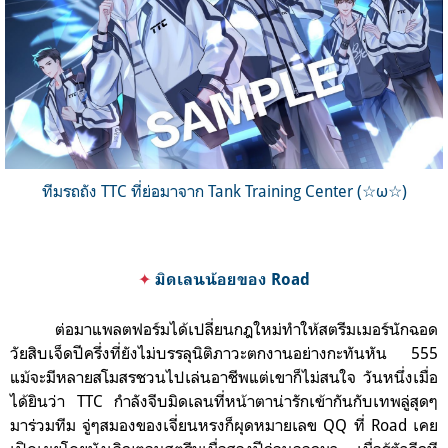
ทีมรถถัง TTC ที่ย่อมาจาก Tank Training Center (☆ω☆)
✦
มิดเลนน้อยของ Road
ต่อมาแพลตฟอร์มได้เปลี่ยนกฎใหม่ทำให้สตรีมเมอร์นักฉอด
วัยสิบเจ็ดปีครึ่งที่ยังไม่บรรลุนิติภาวะตกงานอย่างกะทั
นหัน 555
แม้จะมีหลายสโมสรชวนไปเล่นอาชีพแต่เขาก็ไม่สนใจ วันหนึ่งเมื่อ
ได้ยินว่า TTC กำลังจีบมิดเลนที่หน้าตาน่ารักเข้ากันกับเทพลู่สุดๆ
มาร่วมทีม
จู่ๆสมองของเจี่ยนหรงก็ผุดหมายเลข QQ ที่ Road เคย