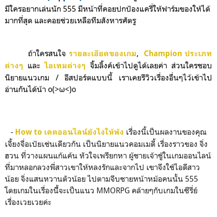
มีใครอยากเล่นนัก 555 มี
หน้าที่คอยปกป้องแครี่ให้ฟาร์มของให้ได้
มากที่สุด และคอยช่วยเหลือทีมสังหารศัตรู
ถ้าใครสนใจ
,
รายละเอียดของเกม
Champion ประเภท
และ
จิ้มลิ้งค์เข้าไปดูได้เลยค่า ส่วนใคร
ชอบ
ต่างๆ
ไอเทมต่างๆ
นิยายแนวเกม / อีสปอร์ตแบบนี้ เราเคยรีวิวเรื่องอื่นๆไว้เข้าไป
อ่านกันได้น้า o(>ω<)o
-
เรื่องนี้เป็นผลงานของคุณ
How to เดตออนไลน์ยังไงให้พัง
เจี้ยงจื่อเป้ยเช่นเดียวกัน เป็นนิยายแนวคอมเมดี้ เรื่องราวของ จิ่ง
ฮวน ที่วางแผนแก้แค้น หัวใจเพรียกหา ผู้ชายเจ้าชู้ในเกมออนไลน์
ที่มาหลอกลวงพี่สาวเขาให้หลงรักและจากไป เขาจึงใช้ไอดีสาว
น้อย จิ่งแสนหวานตัวน้อย ไปตามจีบชายหน้าหม้อคนนั้น 555
โดยเกมในเรื่องนีี้จะเป็นแนว MMORPG คล้ายๆกับเกมในซีรี่ย์
เรื่องเวยเวยค่ะ