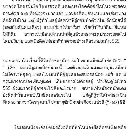
ปากจัด โคตรมั่นใจ โคตรอวดดี แต่ละประโยคคือขำไม่ไหว ช่วยคน
อ่านด้วย 555 ถึงน้องจะปากแจ๋ว แถมยังคิดแค้นแบบแกงค์มาแกง
ค์กลับไม่โกง แต่ไม่รู้ทำไมอยู่ต่อหน้าพี่ลู่กลับทำตัวเป็นเด็กน้อยที่ดี
(ของกัปตันคนเดียว) แบบเรียกให้มาก็มา เรียกให้กินก็กิน ยื่นนม
ให้ก็ดื่ม อาการเหมือนเห็นหน้าพี่ลู่แล้วสมองหยุดประมวลผลไป
โดยปริยาย และเมื่อคิดไม่ออกก็ทำตามอย่างเดียวเลยละกัน 555
บอกเลยว่าในเรื่องนี้ชีวิตติ่งของน้อง Soft คอมพลีทแล้วค่ะ ଘ(੭ˊ꒳
ˋ)੭✧ เห็นพี่ลู่มาดนิ่งขนาดนี้ แต่ตัวอ่อนโยนและอบอุ่นเหมือน
ไมโครเวฟสุดๆ แต่ละโมเม้นที่พี่ลู่ดูแลและสปอยล์น้อง Soft แดเม
จรุนแรงจนน้องเขินหูแดง เก็บอาการไม่ค่อยอยู่ น่าเอ็นดูไม่ไหว
555 ช่วงแรกๆพี่ลู่อาจจะไม่คิดอะไรมาก ‒ ขนาดเห็นน้องหน้าแดง
ยังคิดว่าในแคมป์เปิดฮีตเตอร์แรงไป แต่ดูก็รู้ว่าใส่ใจน้องเป็น
พิเศษมากกว่าใครๆ แถมไปๆมาๆชักมีจะซัมติงซะแล้วสิ (*ﾉωﾉ) อิอิ
ในเล่มหนึ่งจะค่อยๆเผยถึงอดีตที่ทำให้น้องยึดติดกับพี่ลู่เหลือ