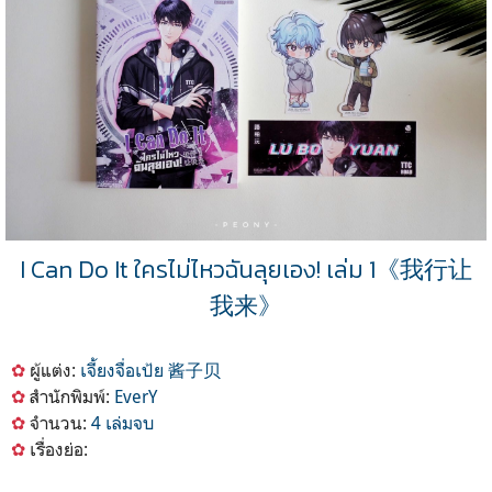
I Can Do It ใครไม่ไหวฉันลุยเอง! เล่ม 1《我行让
我来》
✿
ผู้แต่ง:
เจี้ยงจื่อเป้ย 酱子贝
✿
สำนักพิมพ์:
EverY
✿
จำนวน:
4 เล่มจบ
✿
เรื่องย่อ: