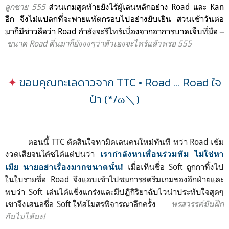
ลูกชาย 555
ส่วนเ
กมสุดท้ายยังไร้ผู้เล่นหลักอย่าง Road และ Kan
อีก จึงไม่แปลกที่จะพ่ายแพ้ตกรอบไปอย่างยับเยิน ส่วนเช้าวันต่อ
มาก็มีข่าวลือว่า Road กำลังจะรีไทร์เนื่องจากอาการบาดเจ็บที่มือ
‒
ขนาด Road ตื่นมาก็ยังงงๆว่าตัวเองจะไทร์แล้วหรอ 555
✦
ขอบคุณทะเลดาวจาก TTC • Road ... Road ใจ
ป๋า (*/ω＼)
ตอนนี้ TTC
ตัดสินใจหา
มิดเลนคนใหม่ทันที ทว่า Road เข้ม
งวดเสียจนโค้ชได้แต่บ่นว่า
เรากำลังหาเพื่อนร่วมทีม ไม่ใช่หา
เมื่อเห็นชื่อ Soft ถูกกาทิ้งไป
เมีย นายอย่าเรื่องมากขนาดนั้น!
ในใบรายชื่อ Road จึงแอบเข้าไปชมการสตรีมเกมของอีกฝ่ายและ
พบว่า Soft เล่นได้
แข็งแกร่งและมีปฏิกิริยาฉับไวน่าประทับใจสุดๆ
เขาจึงเสนอชื่อ Soft ให้สโมสรพิจารณาอีกครั้ง
‒ พรสวรรค์มันฝึก
กันไม่ได้นะ!