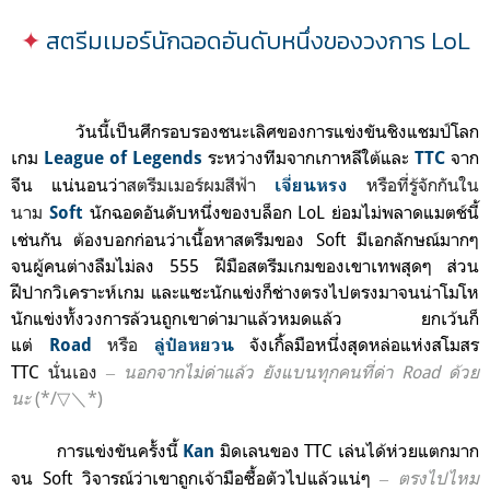
✦
สตรีมเมอร์นักฉอดอันดับหนึ่งของวงการ LoL
วันนี้เป็นศึกรอบรองชนะเลิศของการแข่งขันชิงแชมป์โลก
เกม
ระหว่างทีม
จากเกาหลีใต้และ
จาก
League of Legends
TTC
จีน แน่นอนว่า
สตรีมเมอร์ผมสีฟ้า
หรือที่รู้จักกันใน
เจี่ยนหรง
นาม
นักฉอดอันดับหนึ่งของบล็อก LoL ย่อมไม่พลาดแมตช์นี้
Soft
เช่นกัน ต้องบอกก่อนว่าเนื้อหาสตรีมของ Soft มีเอกลักษณ์มากๆ
จนผู้คนต่างลืมไม่ลง 555 ฝีมือสตรีมเกมของเขาเทพสุดๆ ส่วน
ฝีปากวิเคราะห์เกม และแซะนักแข่งก็ช่างตรงไปตรงมาจนน่าโมโห
นักแข่งทั้งวงการล้วนถูกเขาด่ามาแล้วหมดแล้ว ยกเว้นก็
แต่
หรือ
จังเกิ้ลมือหนึ่งสุดหล่อแห่งสโมสร
Road
ลู่ป๋อหยวน
TTC
นั่นเอง
‒ นอกจากไม่ด่าแล้ว ยังแบนทุกคนที่ด่า Road ด้ว
ย
นะ
(*/▽＼*)
การแข่งขันครั้งนี้
มิดเลนของ TTC เล่นได้ห่วยแตกมาก
Kan
จน Soft วิจารณ์ว่าเขาถูกเจ้ามือซื้อตัวไปแล้วแน่ๆ
‒ ตรงไปไหม