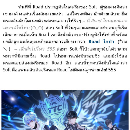
ทันทีที่ Road ปรากฎตัวในสตรีมของ
Soft
ผู้ชม
ต่างคิดว่า
เขามาล้างแค้นเรื่องล้มมวยแน่ๆ แต่ใครจะคิดว่าอีกฝ่ายกลับมายึด
ครองอันดับโดเนทด้วยส่งทะเลดาวให้
รัวๆ
‒
นี่ Road โดนแฮกแอค
เคานต์ใช่ไหม
(⊙_⊙)
ส่วน Soft ที่วันๆเอาแต่ทะเลาะกับคนดูก็เริ่ม
เสียอาการเมื่อเห็น Road เขาจึงนั่งตัวตรง ปรับหูฟังให้เข้าที่ พร้อม
ยกมือลูบผมอันยุ่งเหยิงและกล่าวเสียงเบาว่า
(*/ω
Roa
d ใจป๋า
＼)
‒
เลิ่กลั่กไม่ไหว 555
ต่อมา Soft ก็
โ
ป๊ะแตกถูกจับได้ว่าสวม
หมวกที่มีลายเซ็น Road ไปชมการแข่งขันรอบชิง แถมยังใช้แอ
ครองแอบส่องสตรีมของ Road อีก
ต
อนนี้ทุกคนจึงมั่นใจแล้วว่า
Soft
คือแฟนคลับตัวจริงของ Road ไม่ผิดแน่ลูกชายเอ๋ย! 555