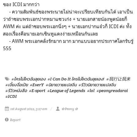
ของ ICDI มากกว่า
- ความสัมพันธ์ของพระนายไม่น่าจะเปรียบเทียบกันได้ เอาเป็น
ว่าถ้าชอบพระเอกปากหมาแซวเก่ง + นายเอกสายน้องพูดน้อยก็
AWM ค่ะ แต่ถ้าชอบพระเอกนิ่งๆ + นายเอกปากแจ๋วก็ ICDI ค่ะ ทั้ง
สองเรื่องคือนายเอกเขินหูแดงง่ายเหมือนกันเลย
- AWM พระเอกคลั่งรักมาก มาก มากแบบอยากประกาศโลกรับรู้
555
#ใครไม่ไหวฉันลุยเอง
#I Can Do It ใครไม่ไหวฉันลุยเอง!
#我行让我来
#เจี้ยงจื่อเป้ย
#EverY
#นิยายวายแปลจีน
#รีวิวนิยายวายแปลจีน
#รีวิวหนังสือ
#E-sport
#League of Legends
#lol
#peonyreadarai
#ICDI
1st August 2022, 5:27 am
✿ Peony ✿
Report