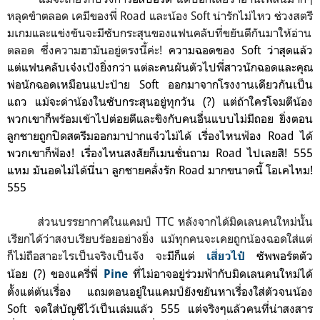
หลุดขำตลอด เคมีของพี่ Road และน้อง Soft น่ารักไม่ไหว
ช่วง
สตรี
มเกมและแข่งขันจะ
มีซับกระสุนของแฟนคลับที่ขยันตีกันมาให้อ่าน
ตลอด ซึ่งความ
ฮามันอยู่ตรงนี้ค่ะ!
ความฉอดของ Soft ว่าสุดแล้ว
แต่แฟนคลับเจ๋งเป้งยิ่งกว่า แต่ละคน
ผันตัวไป
พี่สาวนักฉอดและคุณ
พ่อนักฉอด
เหมือนแปะป้าย Soft ออกมาจากโรงงานเดียวกันเป็น
แถว
แม้จะด่าน้องในซับกระสุนอยู่ทุกวัน (?) แต่ถ้า
ใครโจมตีน้อง
พวกเขาก็พร้อมเข้าไปต่อยตีและขิงกับคนอื่น
แบบไม่มีถอย ยิ่งตอน
ลูกชายถูกปิดสตรีมออกมาปากแจ๋วไม่ได้ เรื่องไหนฟ้อง Road ได้
พวกเขาก็ฟ้อง! เรื่องไหนสงสัยก็เมนชั่นถาม Road ไปเลยสิ! 555
แหม มันอดไม่ได้นี่นา
ลูกชายคลั่งรัก Road มากขนาดนี้ โอเคไหม!
555
ส่วนบรรยากาศในแคมป์ TTC หลังจากได้มิดเลนคนใหม่นั้น
เรียกได้ว่าสงบเรียบร้อยอย่างยิ่ง แม้ทุกคนจะเคยถูกน้องฉอดใส่แต่
ก็ไม่ถือสาอะไรเป็นจริงเป็นจัง จะ
มีก็แต่
ซัพพอร์ต
ตัว
เสี่ยวไป๋
น้อย
(?)
ของแครี่พี่
ที่ไม่อาจอยู่ร่วมฟ้ากับมิดเลนคนใหม่ได้
Pine
ตั้งแต่ต้นเรื่อง แถมตอนอยู่ในแคมป์ยังขยันหาเรื่องใส่ตัวจนน้อง
Soft จดใส่บัญชีไว้เป็นเล่มแล้ว 555
แต่จริงๆแล้วคนที่น่าสงสาร