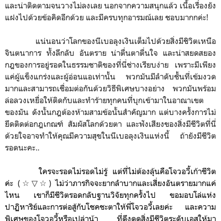
และน่าติดตามจนวางไม่ลงเลย นอกจากความสนุกแล้ว เนื้อเรื่องยัง
แฝงไปด้วยข้อคิดอีกด้วย และมีครบทุกอารมณ์เลย ชอบมากกค่ะ!
แน่นอนว่าโลกของนีเบอลุงเงินเต็มไปด้วยสิ่งมีชิวิตเหนือ
จินตนาการ ทั้งลึกลับ อันตราย น่าตื่นตาตื่นใจ และน่าสยดสยอง
กฎของการอยู่รอดในธรรมชาติของที่นี่ช่างเรียบง่าย เพราะมีเพียง
แค่ผู้แข็งแกร่งและผู้อ่อนแอเท่านั้น พวกมันมีลำดับชั้นที่เข้มงวด
มากและสามารถเชื่อมต่อกันด้วยวิธีพิเศษบางอย่าง พวกมันพร้อม
ล่อลวงเหยื่อให้ติดกับและทำร้ายทุกคนที่บุกเข้ามาในอาณาเขต
ของมัน ดังนั้นกฎต้องห้ามสามข้อนั้นสำคัญมาก แต่บางครั้งการไม่
ยึดติดต่อกฎเกณฑ์ สัมผัสโลกด้วยตา และฟังเสียงของสิ่งมีชีวิตที่นี่
ด้วยใจอาจทำให้คุณมีความสุขในนีเบอลุงเงินแห่งนี้ ถ้ายังมีชีวิต
รอดนะคะ..
ใครจะรอดไม่รอดไม่รู้ แต่ที่ไม่ต้องลุ้นคือโจวอวี้เก้าชีวิต
ค่ะ
(☆▽☆)
ไม่ว่าภารกิจจะยากลำบากและเสี่ยงอันตรายมากแค่
ไหน เขาก็มีชีวิตรอดกลับฐานวิจัยทุกครั้งไป ขอมอบโล่แห่ง
ปาฏิหาริย์และการต่อสู้กับโชคชะตาให้พี่โจวอวี้เลยค่ะ และความ
พิเศษของโจวอวี้หรือเปล่าน้า ที่ดึงดูดสิ่งมีชีวิตระดับเอสให้มา