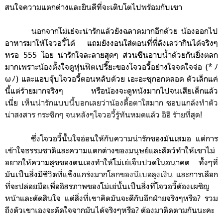
สนใจความแตกต่างและยินดีที่จะเติบโตไปพร้อมกับเขา
นอกจากโม่เย่จะน่ารักแล้วยังฉลาดมากอีกด้วย น้องออกไป
อาหารมาให้โจวอวี้ได้ แถมยังงอนใส่ตอนที่พี่ลังเลว่ากินได้จริงๆ
หรอ 555 โอย น่ารักใจละลายสุดๆ
ส่วนซีนอาบน้ำด้วยกันยิ่งตลก
มากเพราะน้องตั้งใจดูหุ่นฟิตเปรี๊ยะของโจวอวี้อย่างใจจดใจจ่อ
(*ﾉ
ωﾉ)
และแอบจุ๊บโจวอวี้ตอนหลับด้วย
เอะอะซุกอกตลอด
ตัวเล็กแค่
นี้แต่ร้ายมากจริงๆ หรือน้องจะดูหนังมากไปจนเสียเด็กแล้ว
เนี่ย
เห็นน่ารักแบบนี้บอกเลยว่าน้องดื้อตาใสมาก ชอบแกล้งทำตัว
น่าสงสาร กระซิกๆ จนหลังๆโจวอวี้รู้ทันหมดแล้ว อิอิ ร้ายที่สุด!
ซึ่งโจวอวี้นั้นใจอ่อนให้กับความน่ารักของมันเสมอ แต่การ
เข้าใจธรรมชาติและความแตกต่างของมนุษย์และสัตว์ทำให้เขาไม่
อยากให้ความสุขของตนเองทำให้
โม่เย่เจ็บปวด
ในอนาคต
ทั้งๆที่
มันเป็นสิ่งมีชีวิตที่แข็งแกร่งมาก
โลกของนีเบอลุงเงิน และ
การเลือก
ที่จะปล่อยมือเพื่ออิสรภาพของโม่เย่นั้นเป็นสิ่งที่โจวอวี้ต้องเผชิญ
หน้าและตัดสินใจ แต่สิ่งที่เขาคิดมันจะดีกับอีกฝ่ายจริงๆหรือ? รวม
ถึงตัวเขาเองจะตัดใจจากมันได้จริงๆหรือ? ต้องมาติดตามกันนะคะ