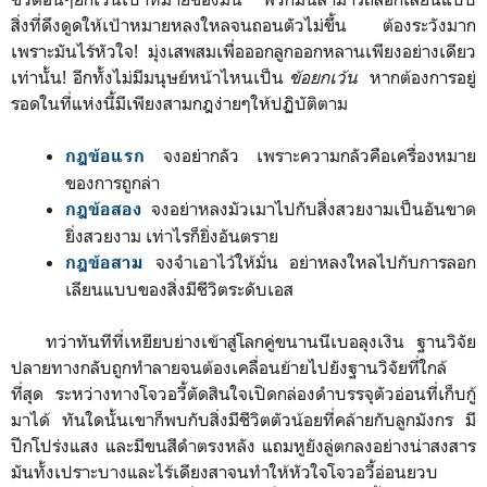
สิ่งที่ดึงดูดให้เป้าหมายหลงใหลจนถอนตัวไม่ขึ้น ต้องระวังมาก
เพราะมันไร้หัวใจ! มุ่งเสพสมเพื่อออกลูกออกหลานเพียงอย่างเดียว
เท่านั้น! อีกทั้งไม่มีมนุษย์หน้าไหนเป็น
ข้อยกเว้น
หากต้องการอยู่
รอดในที่แห่งนี้มีเพียงสามกฎง่ายๆให้ปฏิบัติตาม
จงอย่ากลัว เพราะความกลัวคือเครื่องหมาย
กฎข้อแรก
ของการถูกล่า
จงอย่าหลงมัวเมาไปกับสิ่งสวยงามเป็นอันขาด
กฎข้อสอง
ยิ่งสวยงาม เท่าไรก็ยิ่งอันตราย
จงจำเอาไว้ให้มั่น อย่าหลงใหลไปกับการลอก
กฎข้อส
าม
เลียนแบบของสิ่งมีชีวิตระดับเอส
ทว่าทันทีที่เหยียบย่างเข้าสู่โลกคู่ขนานนีเบอลุงเงิน ฐานวิจัย
ปลายทางกลับถูกทำลายจนต้องเคลื่อนย้ายไปยังฐานวิจัยที่ใกล้
ที่สุด ระหว่างทางโจวอวี้ตัดสินใจเปิดกล่องดำบรรจุตัวอ่อนที่เก็บกู้
มาได้ ทันใดนั้นเขาก็พบกับสิ่งมีชีวิตตัวน้อยที่คล้ายกับลูกมังกร มี
ปีกโปร่งแสง และมีขนสีดำตรงหลัง แถมหูยังลู่ตกลงอย่างน่าสงสาร
มันทั้งเปราะบางและไร้เดียงสาจนทำให้หัวใจโจวอวี้อ่อนยวบ