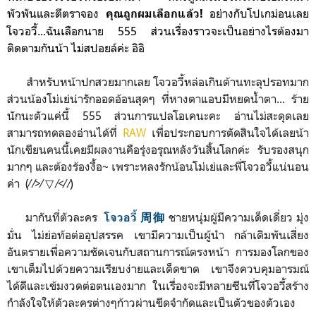
พัวพันและตีตราจอง
อย่างกับโปเกม่อนเลย
คุณถูกผมเลือกแล้ว!
โจวอวี้...ฉันเลือกนาย 555 ส่วนเรื่องราวจะเป็นอย่างไรต้องมา
ติดตามกันน้า ไม่สปอยล์ค่ะ อิอิ
สำหรับหน้าปกสวยมากเลย โจวอวี้หล่อเกินต้านทะลุปรอทมาก
ส่วนน้องโม่เย่น่ารักออดอ้อนสุดๆ ที่หางตาแอบมีหยดน้ำตา... ร้าย
นักนะตัวแค่นี้ 555 ส่วนการแปลโอเคนะคะ อ่านไม่สะดุดเลย
สามารถทดลองอ่านได้ที่
RAW
เพื่อประกอบการตัดสินใจได้เลยน้า
นักเขียนคนนี้เคยมีผลงานคือรุ่งอรุณหลังวันสิ้นโลกค่ะ รับรองสนุก
มากๆ และต้องร้องงื้อ~ เพราะหลงรักน้อนโม่เย่และพี่โจวอวี้แน่นอน
ค่า (⁄ ⁄>⁄ ▽ ⁄<⁄ ⁄)
มากันที่ตัวละคร
ชายหนุ่มผู้มีความเด็ดเดี่ยว มุ่ง
โจวอวี้ 周御
มั่น ไม่ย่อท้อต่ออุปสรรค เขามีความเป็นผู้นำ กล้าเดิมพันเสี่ยง
อันตรายเพื่อความชัดเจนกับสถานการณ์ตรงหน้า การมองโลกของ
เขาเต็มไปด้วยความเรียบง่ายและเด็ดขาด เขาจึงควบคุมอารมณ์
ได้ดีและเข้มงวดต่อตนเองมาก ในเรื่องจะมีหลายซีนที่โจวอวี้สร้าง
กำลังใจให้ตัวละครต่างๆก้าวผ่านขีดจำกัดและเป็นตัวของตัวเอง