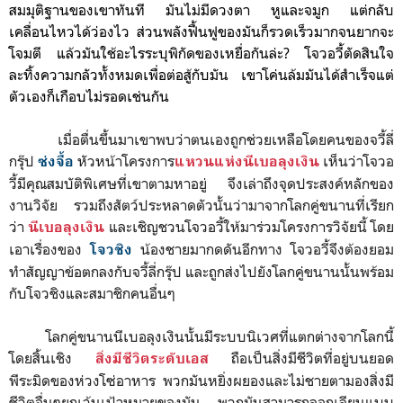
สมมุติฐานของเขาทันที มันไม่มีดวงตา หูและจมูก แต่กลับ
เคลื่อนไหวได้ว่องไว ส่วนพลังฟื้นฟูของมันก็รวดเร็วมากจนยากจะ
โจมตี แล้วมันใช้อะไรระบุพิกัดของเหยื่อกันล่ะ? โจวอวี้ตัดสินใจ
ละทิ้งความกลัวทั้งหมดเพื่อต่อสู้กับมัน เขาโค่นล้มมันได้สำเร็จแต่
ตัวเองก็เกือบไม่รอดเช่นกัน
เมื่อตื่นขึ้นมาเขาพบว่าตนเองถูกช่วยเหลือโดยคนของจวี้ลี่
กรุ๊ป
หัวหน้าโครงการ
เห็นว่าโจวอ
ซ่งจื้อ
แหวนแห่งนีเบอลุงเงิน
วี้มีคุณสมบัติพิเศษที่เขาตามหาอยู่ จึงเล่าถึงจุดประสงค์หลักของ
งานวิจัย รวมถึงสัตว์ประหลาดตัวนั้นว่ามาจากโลกคู่ขนานที่เรียก
ว่า
และเชิญชวนโจวอวี้ให้มาร่วมโครงการวิจัยนี้ โดย
นีเบอลุงเงิน
เอาเรื่องของ
น้องชายมากดดันอีกทาง โจวอวี้จึงต้องยอม
โจวชิง
ทำสัญญาข้อตกลงกับจวี้ลี่กรุ๊ป และถูกส่งไปยังโลกคู่ขนานนั้นพร้อม
กับโจวชิงและสมาชิกคนอื่นๆ
โลกคู่ขนานนีเบอลุงเงินนั้นมีระบบนิเวศที่แตกต่างจากโลกนี้
โดยสิ้นเชิง
ถือเป็นสิ่งมีชีวิตที่อยู่บนยอด
สิ่งมีชีวิตระดับเอส
พีระมิดของห่วงโซ่อาหาร พวกมันหยิ่งผยองและไม่ชายตามองสิ่งมี
ชีวิตอื่นๆยกเว้นเป้าหมายของมัน พวกมันสามารถลอกเลียนแบบ