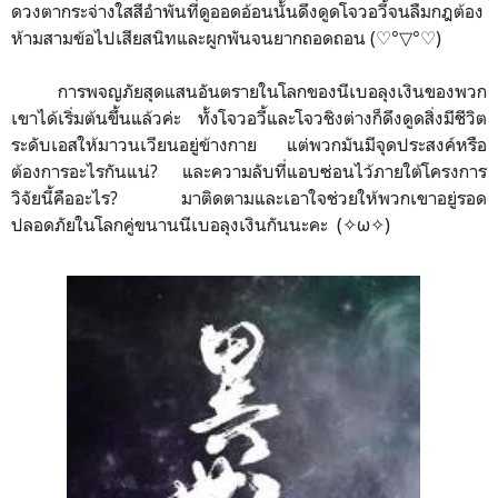
ดวงตากระจ่างใสสีอำพันที่ดูออดอ้อนนั้นดึงดูดโจวอวี้จนลืมกฎต้อง
ห้ามสามข้อไปเสียสนิทและผูกพันจนยากถอดถอน (♡°▽°♡)
การพจญภัยสุดแสนอันตรายในโลกของนีเบอลุงเงินของพวก
เขาได้เริ่มต้นขึ้นแล้วค่ะ ทั้งโจวอวี้และโจวชิงต่างก็ดึงดูดสิ่งมีชีวิต
ระดับเอสให้มาวนเวียนอยู่ข้างกาย แต่พวกมันมีจุดประสงค์หรือ
ต้องการอะไรกันแน่? และความลับที่แอบซ่อนไว้ภายใต้โครงการ
วิจัยนี้คืออะไร? มาติดตามและเอาใจช่วยให้พวกเขาอยู่รอด
ปลอดภัยในโลกคู่ขนานนีเบอลุงเงินกันนะคะ (✧ω✧)