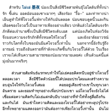
สำหรับ
น้องเป็นสิ่งมีชีวิตสายพันธุ์ไอโดลันที่ทั้งน่า
โม่เย่ 墨夜
รัก ขี้เล่น ออดอ้อนออเซาะมากๆ เสียงร้อง "งื้อ--" และท่าทางน่า
เอ็นดูทำให้พี่โจวอวี้แพ้ทางให้กับมันตลอด น้อนชอบดูดนิ้วและกิน
เลือดของโจวอวี้เป็นอาหารเพียงอย่างเดียว ปกติแล้วไอโดลันจงรัก
ภักดีต่อเจ้านายซึ่งเป็นสิ่งมีชีวิตระดับเอส แต่น้องเกิดในห้องวิจัย
จึงมอบความจงรักภักดีทั้งหมดให้โจวอวี้ และยังอาลัยอาวรณ์
ราวกับโลกทั้งใบของมันมีแค่โจวอวี้เท่านั้น นอกจากนี้ยังรับรู้ถึง
อารมณ์ รวมถึงอันตรายที่กำลังจะเกิดขึ้นกับโจวอวี้ได้ด้วย ในเรื่อง
เราจะได้เห็นความสามารถของน้องมากมายเลยค่ะ เห็นตัวแค่นี้แต่
มุ่งมั่นมากจริงๆ
ส่วนสายสัมพันธ์แรกพบทำให้โม่เย่คอยติดหนึบอยู่ข้างโจวอวี้
ตลอดเว
ลา
สิ่งมีชีวิตตัวน้อยนี้ได้ปลอมประโลมและสร้างความ
อบอุ่นใจให้กับโจวอวี้เสมอ คอยอยู่เคียงข้างเขาในทุกเวลา
อันตราย และ
ยอมทำทุกอย่างเพื่อปกป้องเขา
แม้โจวอวี้จะยังไม่ได้
เชื่อมต่อความคิดกับโม่เย่แต่กลับ
มีบางอย่างที่ทำให้ทั้งคู่สื่อถึงกัน
และกันได้
มันเข้าใจ
ความคิดและมองโจวอวี้ได้อย่างทะลุปรุโปร่ง
อีกทั้งพยายามแสดงออกว่ามันต้องการเพียงโจวอวี้เท่านั้น มันไม่