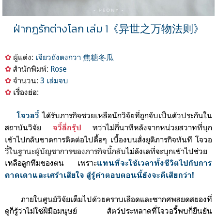
ฝ่ากฎรักต่างโลก เล่ม
1《异世之万物法则》
✿
ผู้แต่ง:
เจียวถังต
งกวา 焦糖冬瓜
✿
สำนักพิมพ์:
Rose
✿
จำนวน:
3 เล่มจบ
✿
เรื่องย่อ:
ได้รับภารกิจช่วยเหลือนักวิจัยที่ถูกจับเป็นตัวประกันใน
โจวอวี้
สถาบันวิจัย
ทว่าไม่กี่นาทีหลังจากหน่วยสวาทที่บุก
จวี้ลี่กรุ๊ป
เข้าไปกลับขาดการติดต่อไปดื้อๆ
เบื้องบนสั่งยุติภารกิจทันที
โจวอ
วี้
ในฐานะผู้บัญชาการของภารกิจนี้กลับ
ไม่ลังเลที่จะบุกเข้าไปช่วย
เหลือลูกทีมของตน เพราะ
แทนที่จะใช้เวลาทั้งชีวิตไปกับการ
คาดเดาและเศร้าเสียใจ สู้รู้คำตอบตอนนี้ยังจะดีเสียกว่า!
ภายในศูนย์วิจัยเต็มไปด้วยคราบเลือดและซากศพสยดสยองที่
ดูก็รู้ว่าไม่ใช่ฝีมือมนุษย์ สัตว์ประหลาดที่โจวอวี้พบก็ยืนยัน