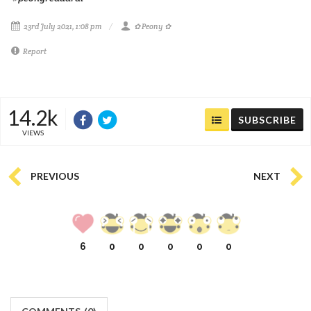
23rd July 2021, 1:08 pm
✿ Peony ✿
Report
14.2k
SUBSCRIBE
VIEWS
PREVIOUS
NEXT
6
0
0
0
0
0