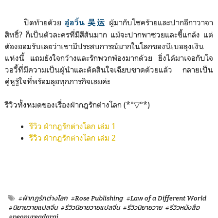
ปิดท้ายด้วย
ผู้มากับโชคร้ายและปากอีกาวาจา
อู๋อวิ้น 吴运
สิทธิ์? ก็เป็นตัวละครที่มีสีสันมาก แม้จะปากพาซวยและขี้แกล้ง แต่
ต้องยอมรับเลยว่าเขามีประสบการณ์มากในโลกของนีเบอลุงเงิน
แห่งนี้ แถมยังใจกว้างและรักพวกพ้องมากด้วย ยิ่งได้มาเจอกับโจ
วอวี้ที่มีความเป็นผู้นำและตัดสินใจเฉียบขาดด้วยแล้ว กลายเป็น
คู่หูรู้ใจที่พร้อมลุยทุกภารกิจเลยค่ะ
รีวิวทั้งหมดของเรื่องฝ่ากฎรักต่างโลก (*°▽°*)
รีวิว ฝ่ากฎรักต่างโลก เล่ม 1
รีวิว ฝ่ากฎรักต่างโลก เล่ม 2
#ฝ่ากฎรักต่างโลก
#Rose Publishing
#Law of a Different World
#นิยายวายแปลจีน
#รีวิวนิยายวายแปลจีน
#รีวิวนิยายวาย
#รีวิวหนังสือ
#peonyreadarai