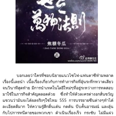
บอกเลยว่าใครที่ชอบนิยายแนวไซไฟ-แฟนตาซีห้ามพลาด
เรื่องนี้เลยน้า เนื้อเรื่องเกี่ยวกับการทำภารกิจที่ลุ้นระทึกหวาดเสียว
จนวินาทีสุดท้าย มีการนำเทคโนโลยีใหม่ๆที่อยู่ระหว่างการทดสอบ
มาใช้ในภารกิจสำคัญตลอดด้วย ซึ่งทำให้ตัวละครต่างอกสั่นขวัญ
แขวนว่ามันจะได้ผลจริงๆใช่ไหม 555 การบรรยายซีนต่างๆทำได้
ละเอียดดีมาก ให้ความรู้สึกตื่นเต้น กดดัน บีบคั้นอารมณ์ และลุ้น
กับไปการหนีตายของพวกเขา ดำเนินเรื่องเร็ว กระชับ ไม่มีแผ่ว