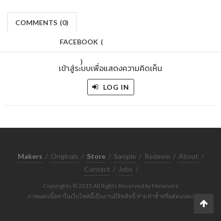
COMMENTS
(
0)
FACEBOOK
(
)
เข้าสู่ระบบเพื่อแสดงความคิดเห็น
LOG IN
Makers
/
Originals
/
Store
/
Sample
/
Redeem
/
About
/
Contact
/
Jobs
/
Copyrights © 2015 All Rights Reserved by Minimore
ภาพและเนื้อหาในเว็บไซต์นี้เป็นงานมีลิขสิทธิ์ ห้ามทำซ้ำหรือดัดแปลง