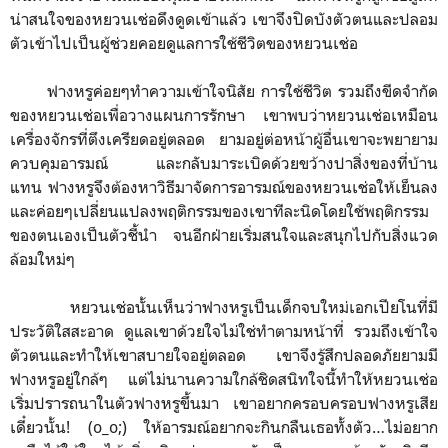
น่าสนใจของหยวนเช่อดึงดูดเข้าแล้ว เขาจึงปิดบังตัวตนและปลอม
ตัวเข้าไปเป็นผู้ช่วยคอยดูแลการใช้ชีวิตของหยวนเช่อ
ฟางหรูค่อยๆ
ทำความเข้าใจนิสัย การใช้ชีวิต
รวมถึง
ขีดจำกัด
ของหยวนเช่อเพื่อวางแผนการรักษา
เขาพบว่าหยวนเช่อ
เหมือน
เครื่องจักรที่ตึงเครียดอยู่ตลอด
ยามอยู่ต่อหน้าผู้อื่นเขาจะพยายาม
ควบคุมอารมณ์ และ
กลับมาระเบิดด้วยขว้างปาสิ่งของที่บ้าน
แทน
ฟางหรูจึงต้องหาวิธีมาจัดการอารมณ์ของหยวนเช่อให้เย็นลง
และ
ค่อยๆ
เปลี่ยนแปลงพฤติกรรมของเขาทีละนิดโดยใช้พฤติกรรม
ของตนเอง
เป็นตัวชี้นำ จนอีกฝ่ายเริ่ม
สนใจและสนุกไปกับสิ่งแวด
ล้อมใหม่ๆ
หยวนเช่อนั้น
เห็นว่าฟางหรูเป็นเด็กจบใหม่เอกเปียโนที่มี
ประวัติใสสะอาด ดูแลเขาด้วยใจไม่ใช่ทำตามหน้าที่ รวมถึงเข้าใจ
ตัวตนและทำให้เขาสบายใจอยู่ตลอด เขาจึงรู้สึกปลอดภัยยามมี
ฟางหรูอยู่ใกล้ๆ
แต่ไม่นานความใกล้ชิดสนิทใจนี้ทำให้หยวนเช่อ
เริ่มปรารถนาในตัวฟางหรูขึ้นมา เขาอยากครอบครอบฟางหรูเสีย
เดี๋ยวนั้น! (o_o;) ให้อารมณ์
อยากจะกินกลืนเธอทั้งตัว…ไม่อยาก