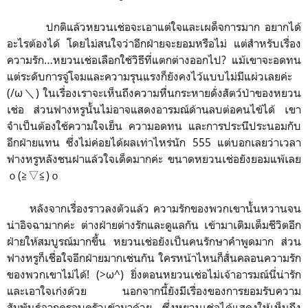
ปกติแล้วหยวนเช่อจะเอาแต่ใจและเผด็จการมาก อยากได้
อะไรต้องได้ โดยไม่สนใจว่าอีกฝ่ายจะยอมหรือไม่ แต่สำหรับเรื่อง
ความรัก…หยวนเช่อเลือกใช้วิธีที่แตกต่างออกไป? แม้เขาจะอดทน
แต่ระดับการจู่โจมและความรุนแรงก็ยังคงไว้แบบไม่มีแผ่วเลยค่ะ
(/ω＼) ในเรื่องเราจะเห็นถึงความหื่นกระหายดั่งสัตว์ป่าของหยวน
เช่อ ส่วนฟางหรูนั้น
ไม่อาจแสดงอารมณ์ด้านลบต่อคนไข้ได้ เขา
จำเป็นต้องใช้ความใจเย็น ความอดทน และการประนีประนอมกับ
อีกฝ่ายแทน ซึ่งไม่ค่อยได้ผลเท่าไหร่นัก 555 แต่บอกเลยว่าเวลา
ฟางหรูหลังชนฝาแล้วใจเด็ดมากค่ะ ขนาดหยวนเช่อยังยอมแพ้เลย
ｏ(≧▽≦)ｏ
หลังจากเรื่องราวลงตัวแล้ว ความรักของพวกเขานั้น
หวานจน
น่าอิจฉามากค่ะ
ต่างฝ่ายต่างรักและดูแลกัน เข้ามาเติมเต็มชีวิตอีก
ฝ่ายให้สมบูรณ์มากขึ้น ห
ยวนเช่อยังเป็นคนรักษาคำพูดมาก ส่วน
ฟางหรูก็เชื่อใจอีกฝ่ายมากเช่นกัน ใครหน้าไหน
ก็สั่นคลอนความรัก
ของพวกเขาไม่ได้! (>ω^) ยิ่งตอน
หยวนเช่อ
ไม่เจ้าอารมณ์นี่น่ารัก
และเอาใจเก่งด้วย
นอกจากนี้ยังมีเรื่องของการยอมรับความ
สัมพันธ์จากครอบครัวเข้ามาด้วย ซึ่งหยวนเช่อได้แสดงให้เห็นถึง