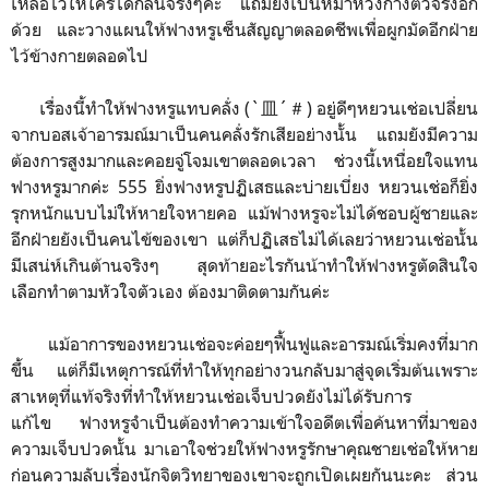
เหลือไว้ให้ใครได้กลิ่นจริงๆค่ะ แถมยังเป็นหมาหวงก้างตัวจริงอีก
ด้วย และ
วางแผนให้ฟางหรูเซ็นสัญญาตลอดชีพเพื่อผูกมัดอีกฝ่าย
ไว้ข้างกายตลอดไป
เรื่องนี้ทำให้ฟางหรูแทบคลั่ง (`皿´＃) อยู่ดีๆหยวนเช่อเปลี่ยน
จากบอสเจ้าอารมณ์มาเป็นคนคลั่งรักเสียอย่างนั้น แถมยังมีความ
ต้องการสูงมากและคอยจู่โจมเขาตลอดเวลา ช่วงนี้เหนื่อยใจแทน
ฟางหรูมากค่ะ 555
ยิ่งฟางหรูปฏิเสธและบ่ายเบี่ยง
หยวนเช่อก็ยิ่ง
รุกหนักแบบไม่ให้หายใจหายคอ แม้ฟางหรูจะไม่ได้ชอบผู้ชายและ
อีกฝ่ายยังเป็นคนไข้ของเขา
แต่ก็ปฏิเสธไม่ได้เลยว่าหยวนเช่อนั้น
มีเสน่ห์เกินต้านจริงๆ สุดท้าย
อะไรกันน้าทำให้ฟางหรูตัดสินใจ
เลือกทำตามหัวใจตัวเอง ต้องมาติดตามกันค่ะ
แม้อาการของหยวนเช่อจะค่อยๆฟื้นฟูและอารมณ์เริ่มคงที่มาก
ขึ้น แต่ก็มีเหตุการณ์ที่ทำให้ทุกอย่างวนกลับมาสู่จุดเริ่มต้นเพราะ
สาเหตุที่แท้จริงที่ทำให้หยวนเช่อเจ็บปวดยังไม่ได้รับการ
แก้ไข
ฟางหรูจำเป็นต้อง
ทำความเข้าใจอดีตเพื่อค้นหาที่มาของ
ความเจ็บปวดนั้น
มาเอาใจช่วยให้ฟางหรูรักษาคุณชายเช่อให้หาย
ก่อนความลับเรื่องนักจิตวิทยาของเขาจะถูกเปิดเผยกันนะคะ ส่วน