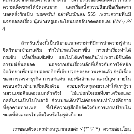
ความเด็ดขาดได้ชัดเจนมาก
และเรื่องนี้
ควรเปลี่ยนชื่อเรื่องจาก
บอสคลั่งรักเป็น
บอสครับ! อย่าหื่นนักเลย
555 เพราะความหื่นมี
แจกตลอดเรื่อง นุ๊งฟางหรูเอะอะโดนบอสจับกดตลอดเลย (⁄ ⁄>⁄ ▽ ⁄<⁄
⁄)
สำหรับเรื่องนี้เป็นนิยายแนวดราม่าที่มีการนำความรู้ด้าน
จิตวิทยาเข้ามาเสริม ทำให้น่าสนใจมากขึ้น การเล่าเรื่องทำได้
กระชับ เนื้อเรื่ิองเข้มข้น และไม่ได้เครียดเกินไปเพราะมีซีนตัด
อารมณ์คั่นตลอด นอกจากเส้นเรื่องหลัก
ที่เกี่ยวกับการใช้หลัก
จิตวิทยาเพื่อปลดปล่อยอดีตที่เจ็บปวดของหยวนเช่อแล้ว ยังมีเรื่อง
ของการเจรจาธุรกิจ การแก้แค้น แย่งชิงอำนาจ และปัญหาภายใน
ครอบครัวเข้ามาเพิ่มเติมด้วย ครอบครัวสกุลหยวนทำให้เรารู้ว่า
หยวนเช่อคือเดอะแบกตัวจริง! ไม่แปลกใจเลยที่เขาเครียดและ
กดดันจนเป็นไบโพลาร์
ส่วนประเด็นที่ไม่ค่อยชอบเท่าไหร่คือการ
ที่คุกคามทางเพศ ซึ่งให้ความรู้สึกอึดอัดใจกับการเอาเปรียบใน
ขณะที่ตัวละครไม่เต็มใจหรือไม่รู้ตัวก็ตาม
เราชอบตัวละครฟางหรูมากเลยค่ะ
ヾ(*'▽'*) ความอ่อนโยน