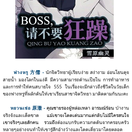
นักจิตวิทยาผู้เรียบง่าย สง่างาม อ่อนโยนดุจ
ฟางหรู 方儒 -
สายน้ำ มองโลกในแง่ดี มีความสามารถด้านเปียโน การทำอาหาร
และการทำให้คนสบายใจ 555 ในเรื่องจะมีกล่าวถึงชีวิตในวัยเด็ก
ของฟางหรูที่ผลักดันให้เขาเรียนสาขาจิตวิทยา มาติดตามกันนะคะ
คุณชายรองผู้หล่อเหลา อารมณ์ร้อน
บ้างาน
หยวนเช่อ 原澈 -
จริงจังและเด็ดขาด
แม้เขาจะโดดเด่นมากแต่กลับ
ไม่มีใครสนใจ
เขาจริงๆเลยสักคน รวมถึง
ต้อง
แบกรับความกดดันจากครอบครัว
หลายๆอย่างจนทำให้เขารู้สึกอ้างว้างและโดดเดี่ยวมาโดยตลอด