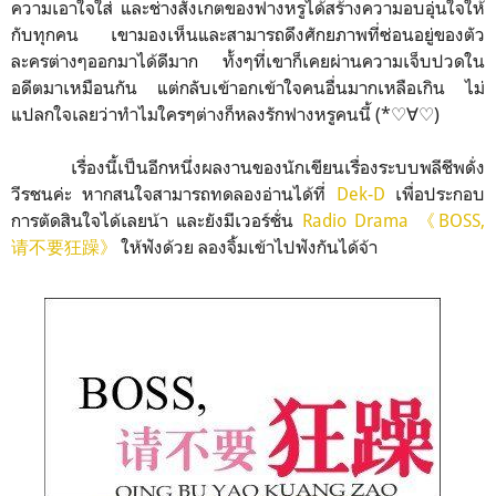
ความเอาใจใส่ และช่างสังเกตของฟางหรูได้สร้างความอบอุ่นใจให้
กับทุกคน เขามองเห็นและสามารถดึงศักยภาพที่ซ่อนอยู่ของตัว
ละครต่างๆออกมาได้ดีมาก ทั้งๆที่เขาก็เคยผ่านความเจ็บปวดใน
อดีตมาเหมือนกัน แต่กลับเข้าอกเข้าใจคนอื่นมากเหลือเกิน ไม่
แปลกใจเลยว่าทำไมใครๆต่างก็หลงรักฟางหรูคนนี้ (*♡∀♡)
เรื่องนี้เป็นอีกหนึ่งผลงานของนักเขียนเรื่องระบบพลีชีพดั่ง
วีรชนค่ะ
หากสนใจ
สามารถทดลองอ่านได้ที่
Dek-D
เพื่อประกอบ
การตัดสินใจได้เลยน้า
และยังมีเวอร์ชั่น
Radio Drama 《BOSS,
请不要狂躁》
ให้ฟังด้วย ลองจิ้มเข้าไปฟังกันได้จ้า