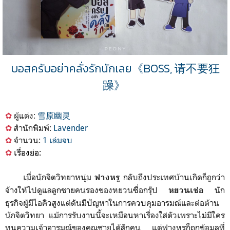
บอสครับอย่าคลั่งรักนักเลย《BOSS, 请不要狂
躁》
✿
ผู้แต่ง:
雪原幽灵
✿
สำนักพิมพ์:
Lavender
✿
จำนวน:
1 เล่มจบ
✿
เรื่องย่อ:
เมื่อ
นักจิตวิทยาหนุ่ม
กลับถึงประเทศบ้านเกิดก็ถูกว่า
ฟางหรู
จ้างให้ไปดูแลลูกชายคนรองของหยวนซื่อกรุ๊ป
นัก
หยวนเช่อ
ธุรกิจผู้มีไอคิวสูงแต่ดันมีปัญหาในการควบคุมอารมณ์และต่อต้าน
นักจิตวิทยา แม้การรับงานนี้จะเหมือนหาเรื่องใส่ตัวเพราะไม่มีใคร
ทนความเจ้าอารมณ์ของคุณชายได้สักคน แต่ฟางหรูก็ถูกข้อมูลที่