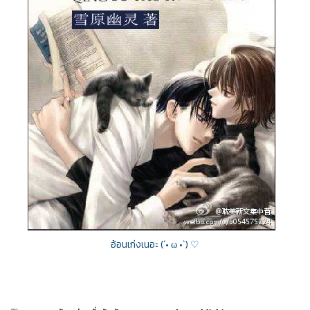
อ้อนเก่งเนอะ (´• ω •`) ♡