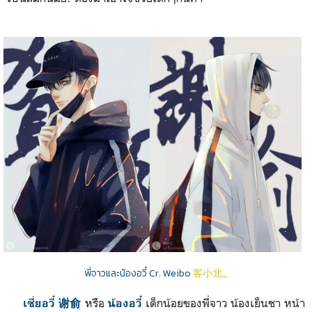
พี่จาวและน้องอวี๋ Cr. Weibo
客小北_
หรือ
เด็กน้อยของพี่จาว น้องเย็นชา หน้า
เซี่ยอวี๋ 谢俞
น้องอวี๋