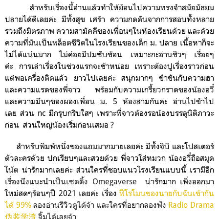
สำหรับเรื่องนี้อ่านแล้วทำให้ย้อนไปความทรงจำสมัยมัธยม
ปลายได้ดีเลยค่ะ มีทั้งสุข เศร้า ความกดดันจากการสอบทั้งหลาย
รวมถึงมิตรภาพ ความสามัคคีของเพื่อนๆในห้องเรียนด้วย และ
ด้วย
ความที่มันเป็นพล็อตชีวิตในโรงเรียนของเด็ก ม. ปลาย เนื้อหาก็จะ
ไม่ได้แน่นมาก ไม่ค่อยมีปมซับช้อน เหมาะกะอ่านชิวๆ เรื่อยๆ
ค่ะ
การเล่าเรื่องในช่วงแรกจะช้าหน่อย เพราะต้องปูเรื่องราวก่อน
แต่พอเครื่องติดแล้ว ยาวไปเลยค่ะ สนุกมากๆ ขำขันกับความฮา
และความแรดของพี่จาว พร้อมกับความเกรี้ยวกราดของน้องอวี๋
และความมึนๆของผองเพื่อน ม. 5 ห้องสามกันค่ะ อ่านไปขำไป
เลย
ส่วน nc มีกรุบกริบใสๆ เพราะพี่จาวต้องรอน้องบรรลุนิติภาวะ
ก่อน ส่วนใหญ่น้องเริ่มก่อนเสมอ ?
สำหรับพิมพ์หนึ่งของแถมมากมายเลยค่ะ มีทั้งจิบิ และโปสเตอร์
ตัวละครด้วย ปกเรียบๆและสวยด้วย พี่จาวใส่หมวก น้องอวี๋ถือสมุด
โน้ต น่ารักมากเลยค่ะ ส่วนใครที่ชอบแนวโรงเรียนแบบนี้ เรามีอีก
เรื่องนึงแนะนำ
เป็นเซตติ้ง Omegaverse
น่ารักมาก เพิ่งออกมา
ใหม่สดๆร้อนๆปี 2021 เลยค่ะ เรื่อง
ฟีโรโมนของนายกับฉันเข้ากัน
ได้ 99%
ลองอ่านรีวิวดูได้จ้า
และใครที่อยากลองฟัง
Radio Drama
伪装学渣
จิ้มได้เลยจ้า