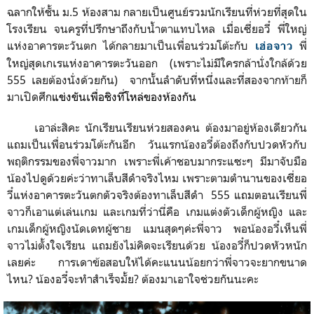
ฉลากให้ชั้น ม.5 ห้องสาม กลายเป็นศูนย์รวมนักเรียนที่ห่วยที่สุดใน
โรงเรียน จนครูที่ปรึกษาถึงกับน้ำตาแทบไหล เมื่อเซี่ยอวี๋ พี่ใหญ่
แห่งอาคารตะวันตก ได้กลายมาเป็นเพื่อนร่วมโต้ะกับ
พี่
เฮ่อจาว
ใหญ่สุดเกเรแห่งอาคารตะวันออก (เพราะไม่มีใครกล้านั่งใกล้ด้วย
555 เลยต้องนั่งด้วยกัน) จากนั้นลำดับที่หนึ่งและที่สองจากท้ายก็
มาเปิดศึก
แข่งขันเพื่อชิงที่โหล่ของห้องกัน
เอาล่ะสิคะ นักเรียนเรียนห่วยสองคน ต้องมาอยู่ห้องเดียวกัน
แถมเป็นเพื่อนร่วมโต้ะกันอีก วันแรกน้องอวี๋ต้องถึงกับปวดหัวกับ
พฤติกรรมของพี่จาวมาก เพราะพี่เค้าชอบมากระแซะๆ มีมาจับมือ
น้องไปดูด้วยค่ะว่าทาเล็บสีดำจริงไหม เพราะตามตำนานของเซี่ยอ
วี๋แห่งอาคารตะวันตกตัวจริงต้องทาเล็บสีดำ 555 แถมตอนเรียนพี่
จาวก็เอาแต่เล่นเกม และเกมที่ว่านี่คือ เกมแต่งตัวเด็กผู้หญิง และ
เกมเด็กผู้หญิงนัดเดทผู้ชาย แมนสุดๆค่ะพี่จาว พอน้องอวี๋เห็นพี่
จาวไม่ตั้งใจเรียน แถมยังไม่คิดจะเรียนด้วย น้องอวี๋ก็ปวดหัวหนัก
เลยค่ะ การเดาข้อสอบให้ได้คะแนนน้อยกว่าพี่จาวจะยากขนาด
ไหน? น้องอวี๋จะทำสำเร็จมั้ย? ต้องมาเอาใจช่วยกันนะคะ