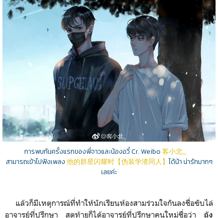
การพบกันครั้งแรกของพี่จาวและน้องอวี๋ Cr. Weibo
客小北_
สามารถเข้าไปฟังเพลง
他的群星闪耀时【伪装学渣同人】
ได้น้า น่ารักมากๆ
เลยค่ะ
แล้วก็มีเหตุการณ์ที่ทำให้นักเรียนห้องสามร่วมใจกันลงชื่อขับไล่
อาจารย์ที่ปรึกษา สุดท้ายก็ได้อาจารย์ที่ปรึกษาคนใหม่ชื่อว่า
ถัง