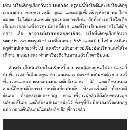
หรือเด็กๆเรียกกันว่า
ครูคนนี้ทั้งใจดีและเข้าใจเด็กๆ
เซิน
เหล่าถัง
มากเลยค่ะ คอยช่วยเหลือ ดูแล และต่อสู้เพื่อเด็กๆห้องสามมาโดย
ตลอด ไม่ได้แบ่งแยกเด็กๆด้วยผลการเรียน อีกทั้งยังเอาใจใส่เด็ก
เรียนห่วยอย่างพี่จาวกับน้องอวี๋ด้วย และที่โรงเรียนจะขาดไม่ได้อีก
อย่าง คือ
หรือที่เด็กๆเรียกกันว่า
อาจารย์ฝ่ายปกครองเจียง
เพราะครูเค้าบ้าสมชื่อเลยค่ะ 555 และแม้ว่าใจร้ายเหมือน
หมาบ้า
ครูฝ่ายปกครองทั่วไป แต่จริงๆแล้วอาจารย์เจียงอ่อนไหวและใส่ใจ
เด็กๆมากเลยนะคะ ท้ายๆเรื่องถึงกับอ่านแล้วน้ำตาซึมเลย
สำหรับเด็กนักเรียนโรงเรียนนี้ สามารถเลือกอยู่หอได้ค่ะ น้องอวี๋
กับพี่จาวเค้าก็เลือกอยู่หอกัน แถมห้องอยู่ตรงข้ามกันซะด้วย งานนี้
พี่จาวจะแอบเคาะห้องน้องกลางดึกรึเปล่าน้า อิอิ และเด็กหอห้อง
สามนี้ก็ชอบมีกิจกรรมตอนดึกเกี่ยวกับผีๆ ทั้งเล่าเรื่องผี ทั้งเกมผี
ดินสอ ทั้งดูหนังสยองขวัญ ทำเอาพี่จาวผู้กลัวผีถึงกับขนหัวลุก
หลับตาปี๋เลย แต่ก็ต้องแอ๊บมาดนิ่งไว้ ทั้งๆที่บีบมือน้องอวี๋จะหักอยู่
แล้ว กลางคืนก็นอนไม่หลับอีก ฮือ พี่จาวกลัว