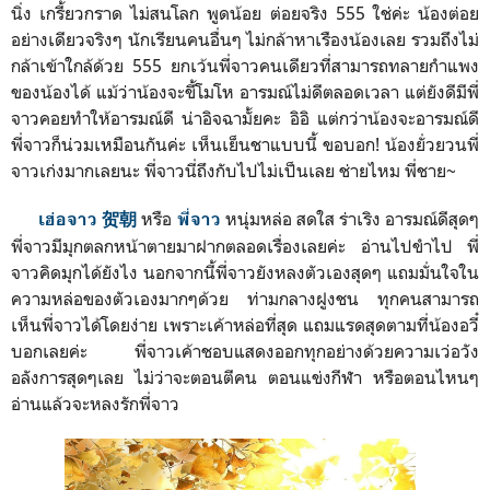
นิ่ง เกรี้ยวกราด ไม่สนโลก พูดน้อย ต่อยจริง 555 ใช่ค่ะ น้องต่อย
อย่างเดียวจริงๆ นักเรียนคนอื่นๆ ไม่กล้าหาเร่ืองน้องเลย รวมถึงไม่
กล้าเข้าใกล้ด้วย 555 ยกเว้นพี่จาวคนเดียวที่สามารถทลายกำแพง
ของน้องได้ แม้ว่าน้องจะขี้โมโห อารมณ์ไม่ดีตลอดเวลา แต่ยังดีมีพี่
จาวคอยทำให้อารมณ์ดี น่าอิจฉามั้ยคะ อิอิ แต่กว่าน้องจะอารมณ์ดี
พี่จาวก็น่วมเหมือนกันค่ะ เห็นเย็นชาแบบนี้ ขอบอก! น้องยั่วยวนพี่
จาวเก่งมากเลยนะ พี่จาวนี่ถึงกับไปไม่เป็นเลย ช่ายไหม พี่ชาย~
หรือ
หนุ่มหล่อ สดใส ร่าเริง อารมณ์ดีสุดๆ
เฮ่อจาว 贺朝
พี่จาว
พี่จาวมีมุกตลกหน้าตายมาฝากตลอดเรื่องเลยค่ะ อ่านไปขำไป พี่
จาวคิดมุกได้ยังไง นอกจากนี้พี่จาวยังหลงตัวเองสุดๆ แถมมั่นใจใน
ความหล่อของตัวเองมากๆด้วย ท่ามกลางฝูงชน ทุกคนสามารถ
เห็นพี่จาวได้โดยง่าย เพราะเค้าหล่อที่สุด แถมแรดสุดตามที่น้องอวี๋
บอกเลยค่ะ พี่จาวเค้าชอบแสดงออกทุกอย่างด้วยความเว่อวัง
อลังการสุดๆเลย ไม่ว่าจะตอนตีคน ตอนแข่งกีฬา หรือตอนไหนๆ
อ่านแล้วจะหลงรักพี่จาว