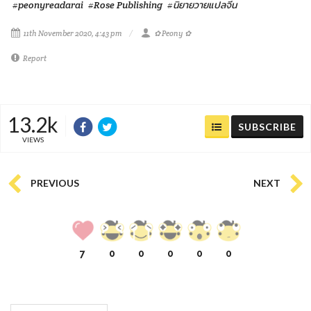
#peonyreadarai
#Rose Publishing
#นิยายวายแปลจีน
11th November 2020, 4:43 pm
✿ Peony ✿
Report
13.2k
SUBSCRIBE
VIEWS
PREVIOUS
NEXT
7
0
0
0
0
0