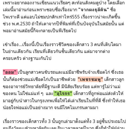
เพราะอยากลองงานเขียนแนวเรียลๆ สะท้อนสังคมดูบ้าง โดยเลือก
เล่มนี้มาอ่านก่อนเพราะชอบชื่อเรื่องมาก
ชื่อ
"จากผงธุลีดิน"
ไพเราะดี แต่แอบไม่ชมปกสักเท่าไหร่555 เรื่องราวน่าจะเกิดขึ้น
ช่วง พ.ศ.2530 ถ้าให้เดาจากปีที่พิมพ์ที่เป็นปัจจุบันในสมัยนั้น แต่
พอมาอ่านสมัยนี้ก็จะกลายเป็นพีเรียดไป
เข้าเรื่อง...เรื่องนี้เป็นเรื่องราวชีวิตของเด็กสาว 3 คนที่เติบโตมา
ในย่านเดียวกัน เรียนที่เดียวกันชั้นเดียวกัน แต่มาจากต่าง
ครอบครัว ต่างฐานะกันไป
เป็นลูกสาวคนขับรถและแม่มีอาชีพรับจ้างเชือดไก่ ซึ่งเธอ
"ออม"
นั้นก็ต้องช่วยแม่เชือดไก่เป็นอาชีพด้วย
เด็กสาวลูก
"เพชรชมพู"
ของอาจารย์วิทยาลัยที่มีฐานะดี มีนิสัยเรียบร้อย แต่หารู้ไม่ว่าแม่
ของตน ไม่ใช่แม่แท้ ๆ และ
เด็กสาวที่ถูกพ่อแม่ส่งตัวให้
"อุไรกร"
มาอยู่กับน้าสาวในกรุงเทพเพื่อให้ได้เล่าเรียนในที่ที่ดี ซึ่งทำให้เธอ
น้อยใจพ่อแม่เป็นอย่างมาก จนมีโรคไมเกรนตามมา
เรื่องราวของเด็กสาวทั้ง 3 นั้นถูกเล่ามาตั้งแต่ทั้ง 3 อยู่ชั้นประถมไป
จนถึงวัยจะเข้ามหาลัยกันเลย กินเวลาหลายปีมาก ซึ่งก็ทำให้ผู้อ่าน