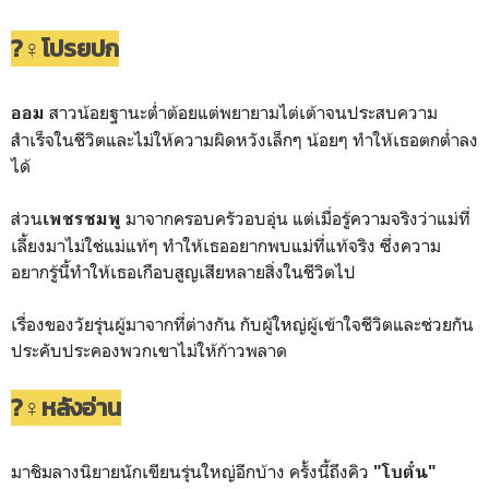
?‍♀️โปรยปก
สาวน้อยฐานะต่ำต้อยแต่พยายามไต่เต้าจนประสบความ
ออม
สำเร็จในชีวิตและไม่ให้ความผิดหวังเล็กๆ น้อยๆ ทำให้เธอตกต่ำลง
ได้
ส่วน
มาจากครอบครัวอบอุ่น แต่เมื่อรู้ความจริงว่าแม่ที่
เพชรชมพู
เลี้ยงมาไม่ใช่แม่แท้ๆ ทำให้เธออยากพบแม่ที่แท้จริง ซึ่งความ
อยากรู้นี้ทำให้เธอเกือบสูญเสียหลายสิ่งในชีวิตไป
เรื่องของวัยรุ่นผู้มาจากที่ต่างกัน กับผู้ใหญ่ผู้เข้าใจชีวิตและช่วยกัน
ประคับประคองพวกเขาไม่ให้ก้าวพลาด
?‍♀️หลังอ่าน
มาชิมลางนิยายนักเขียนรุ่นใหญ่อีกบ้าง ครั้งนี้ถึงคิว
"โบตั๋น"