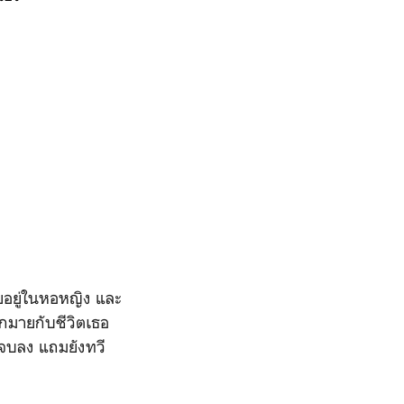
ย
ัยอยู่ในหอหญิง และ
ากมายกับชีวิตเธอ
่จบลง แถมยังทวี