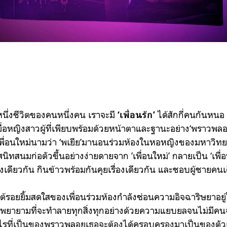
หนึ่งชีวิตของคนหนึ่งคน เราจะมี
ได้สักกี่คนกันหนอ 
‘เพื่อนรัก’
มื่อหญิงสาวผู้ที่เพียบพร้อมด้วยหน้าตาและฐานะอย่าง‘พราวพลอ
เพื่อนใหม่นามว่า ‘พเยีย’มานอนร่วมห้องในหอหญิงของมหาวิทย
ิทสนมก่อตัวขึ้นอย่างง่ายดายจาก ’เพื่อนใหม่’ กลายเป็น ‘เพื่
เดียวกัน กินข้าวพร้อมกันคุยเรื่องเดียวกัน และชอบผู้ชายคนเ
้รอยยิ้มสดใสของเพื่อนร่วมห้องกำลังซ่อนความอิจฉาริษยาอยู่
ยพยายามที่จะทำลายทุกสิ่งทุกอย่างด้วยความแยบยลจนไม่มีคนจ
ไรที่เป็นของพราวพลอยเธอจะต้องได้ครอบครองมาเป็นของตัว