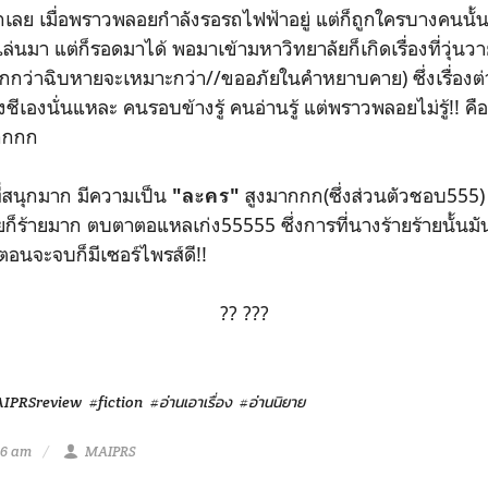
ะทึกเลย เมื่อพราวพลอยกำลังรอรถไฟฟ้าอยู่ แต่ก็ถูกใครบางคนน
่นมา แต่ก็รอดมาได้ พอมาเข้ามหาวิทยาลัยก็เกิดเรื่องที่วุ่นวา
ยกกว่าฉิบหายจะเหมาะกว่า//ขออภัยในคำหยาบคาย) ซึ่งเรื่องต่
เองนั่นแหละ คนรอบข้างรู้ คนอ่านรู้ แต่พราวพลอยไม่รู้!! 
กกกก
องที่สนุกมาก มีความเป็น
สูงมากกก(ซึ่งส่วนตัวชอบ55
"ละคร"
ก็ร้ายมาก ตบตาตอแหลเก่ง55555 ซึ่งการที่นางร้ายร้ายนั้นมันก็
้วตอนจะจบก็มีเซอร์ไพรส์ดี!!
?? ???
IPRSreview
#fiction
#อ่านเอาเรื่อง
#อ่านนิยาย
36 am
MAIPRS