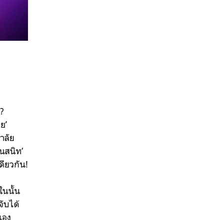
?
ย’
าลัย
อนสนิท’
ดียวกัน!
ในนั้น
ับได้
เอง