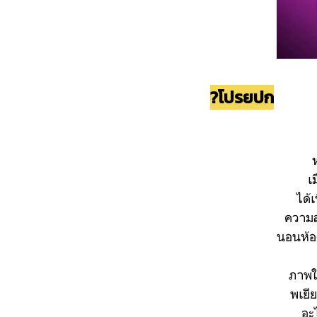
?โปรยปก
เ
ได้
ความสน
นอนห้อง
ภาพใต
พเยี
อะ