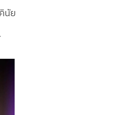
คินัย
r