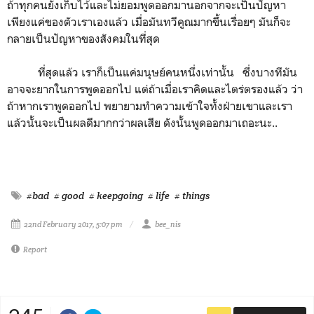
ถ้าทุกคนยังเก็บไว้และไม่ยอมพูดออกมานอกจากจะเป็นปัญหา
เพียงแค่ของตัวเราเองแล้ว เมื่อมันทวีคูณมากขึ้นเรื่อยๆ มันก็จะ
กลายเป็นปัญหาของสังคมในที่สุด
ที่สุดแล้ว เราก็เป็นแค่มนุษย์คนหนึ่งเท่านั้น ซึ่งบางทีมัน
อาจจะยากในการพูดออกไป แต่ถ้าเมื่อเราคิดและไตร่ตรองแล้ว ว่า
ถ้าหากเราพูดออกไป พยายามทำความเข้าใจทั้งฝ่ายเขาและเรา
แล้วนั้นจะเป็นผลดีมากกว่าผลเสีย ดังนั้นพูดออกมาเถอะนะ..
#bad
# good
# keepgoing
# life
# things
22nd February 2017, 5:07 pm
bee_nis
Report