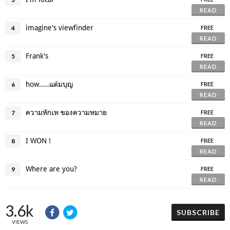
READ
imagine's viewfinder
4
FREE
READ
Frank's
5
FREE
READ
how.....แต้มบุญ
6
FREE
READ
ความหักเห ของความหมาย
7
FREE
READ
I WON !
8
FREE
READ
Where are you?
9
FREE
READ
3.6k
SUBSCRIBE
VIEWS