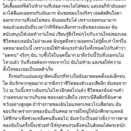
ใส่เสื้อออฟฟิสไปทำงานที่เธออาจจะไม่ได้ชอบ แต่เธอก็ทำมันออก
มาได้ดีและอดทนกับมันมาก ฉันขอขอบใจจริงๆ เธอตัดสินใจลา
ออกจากงานที่เธอไม่ชอบ ฉันยอมรับได้ เพราะเธอทนมามาก
พอแล้วและมันถึงเวลา.ักทีที่ต้องเลือกทางเดินของเธอเอง ฉัน
สนับสนุนให้เธอทำงานใหม่ เรียนรู้สิ่งใหม่ๆไปกับงานใหม่ของเธอ
ชีวิตของเธอมันไม่ง่ายเลย ฉันพูดถึงความอดทนไม่รู้ตั้งเท่าไหร่ใน
จดหมายฉบับนี้ เพราะเธอใช้กำลังแรงกำลังใจทั้งหมดไปกับคำว่า
“อดทน” จริงๆ ฉัน.าบซึ้งใจในจุดนี้มาก มาถึงวันนี้วันที่เธอทนไม่
ไหวแล้ว วันที่เธอต้องการจะจากไป ฉันไม่ห้าม และขอให้ความ
ตั้งใจของเธอเป็นผลสำเร็จ
ถึงพ่อกับแม่และญาติคนอื่นๆที่ห่วงใยฉันมาตลอดตั้งแต่เล็กจน
โต ฉันรักพวกคุณมาก มากยิ่งกว่าชีวิตของตัวเองเสียอีก ฉันขอจาก
ไป ณ วันนี้เพราะฉันทนไม่ไหวอีกต่อไปแล้ว ชีวิตของฉันผ่านคำ
ว่าอดทนมามากเกินพอ ขอจงอย่าเสียใจ เพราะนี่คือสิ่งที่ฉันคาด
หวังอย่างสูงสุด ถ้าร่างกายของฉันไม่แหลกเหลวไปเสียก่อน ฉัน
ขอบริจาคร่างกายของฉันเป็นศพอาจารย์ใหญ่ให้นักศึกษาแพทย์
ได้ซึกษาเพื่อช่วยเหลือคนอื่นต่อไป ฉันหวังเป็นอย่างยิ่งว่าการตาย
ของฉันในครั้งนี้จะช่วยทำให้ทุกคนรวมถึงคนในสังคมได้ตระหนัก