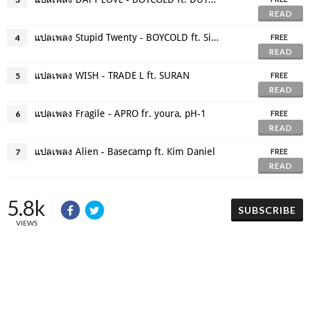
READ
แปลเพลง Stupid Twenty - BOYCOLD ft. Sik-K
4
FREE
READ
แปลเพลง WISH - TRADE L ft. SURAN
5
FREE
READ
แปลเพลง Fragile - APRO fr. youra, pH-1
6
FREE
READ
แปลเพลง Alien - Basecamp ft. Kim Daniel
7
FREE
READ
5.8k
SUBSCRIBE
VIEWS