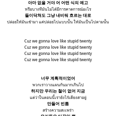
아마 없을 거야
어 어떤 식의 예고
หรือบางทีมันไม่ได้มีการคาดการณ์อะไร
들이닥쳐도 그냥 내비둬
흐르는 대로
ปล่อยให้มันเข้ามา แค่ปล่อยไปแบบนั้น ให้มันเป็นไปตามนั้น
Cuz we gonna love like stupid twenty
Cuz we gonna love like stupid twenty
Cuz we gonna love like stupid twenty
Cuz we gonna love like stupid twenty
너무 계획적이었어
พวกเราวางแผนกันมากเกินไป
하지만 우리는 철이 없어 지금
แต่ว่าในตอนนี้เรายังไร้เดียงสาอยู่
만들어 빈틈
สร้างความสะเพร่า