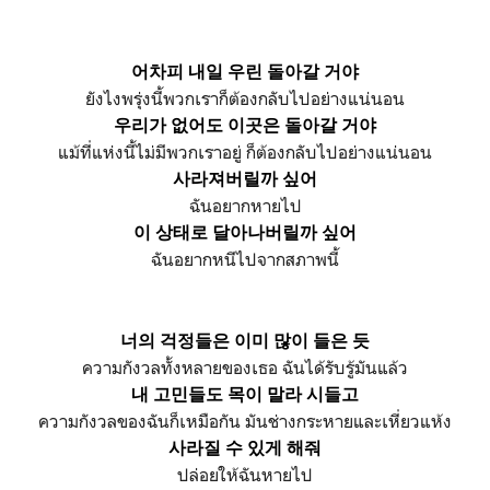
어차피 내일 우린
돌아갈 거야
ยังไงพรุ่งนี้พวกเราก็ต้องกลับไปอย่างแน่นอน
우리가 없어도 이곳은
돌아갈 거야
แม้ที่แห่งนี้ไม่มีพวกเราอยู่ ก็ต้องกลับไปอย่างแน่นอน
사라져버릴까 싶어
ฉันอยากหายไป
이 상태로 달아나버릴까 싶어
ฉันอยากหนีไปจากสภาพนี้
너의 걱정들은
이미 많이 들은 듯
ความกังวลทั้งหลายของเธอ ฉันได้รับรู้มันแล้ว
내 고민들도
목이 말라 시들고
ความกังวลของฉันก็เหมือกัน มันช่างกระหายและเหี่ยวแห้ง
사라질 수 있게 해줘
ปล่อยให้ฉันหายไป