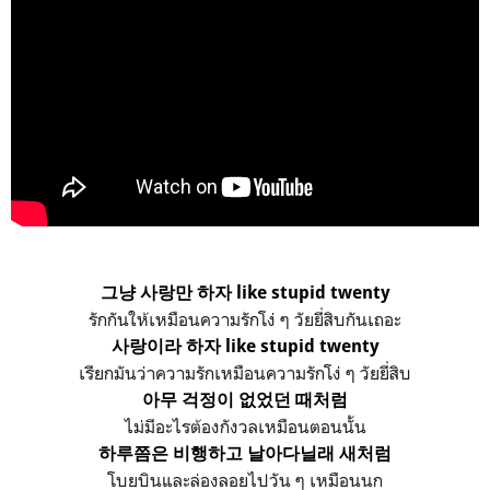
그냥 사랑만 하자 like stupid twenty
รักกันให้เหมือนความรักโง่ ๆ วัยยี่สิบกันเถอะ
사랑이라 하자 like stupid twenty
เรียกมันว่าความรักเหมือนความรักโง่ ๆ วัยยี่สิบ
아무 걱정이 없었던 때처럼
ไม่มีอะไรต้องกังวลเหมือนตอนนั้น
하루쯤은 비행하고 날아다닐래 새처럼
โบยบินและล่องลอยไปวัน ๆ เหมือนนก