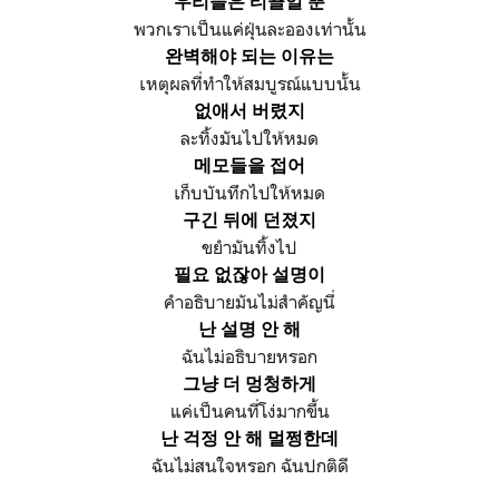
우리들은 티끌일 뿐
พวกเราเป็นแค่ฝุ่นละอองเท่านั้น
완벽해야 되는 이유는
เหตุผลที่ทำให้สมบูรณ์แบบนั้น
없애서 버렸지
ละทิ้งมันไปให้หมด
메모들을 접어
เก็บบันทึกไปให้หมด
구긴 뒤에 던졌지
ขยำมันทิ้งไป
필요 없잖아 설명이
คำอธิบายมันไม่สำคัญนี่
난 설명 안 해
ฉันไม่อธิบายหรอก
그냥 더 멍청하게
แค่เป็นคนที่โง่มากขึ้น
난 걱정 안 해 멀쩡한데
ฉันไม่สนใจหรอก ฉันปกติดี