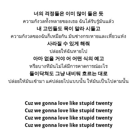
너의 걱정들은
이미 많이 들은 듯
ความกังวลทั้งหลายของเธอ ฉันได้รับรู้มันแล้ว
내 고민들도
목이 말라 시들고
ความกังวลของฉันก็เหมือกัน มันช่างกระหายและเหี่ยวแห้ง
사라질 수 있게 해줘
ปล่อยให้ฉันหายไป
아마 없을 거야
어 어떤 식의 예고
หรือบางทีมันไม่ได้มี
การคาดการณ์อะไร
들이닥쳐도 그냥 내비둬
흐르는 대로
ปล่อยให้มันเข้ามา แค่ปล่อยไปแบบนั้น ให้มันเป็นไปตามนั้น
Cuz we gonna love like stupid twenty
Cuz we gonna love like stupid twenty
Cuz we gonna love like stupid twenty
Cuz we gonna love like stupid twenty