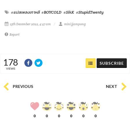
#แปลเพลงเกาหลี
#BOYCOLD
#SikK
#StupidTwenty
15th December 2022, 4:47 am
mini jjampong
Report
178
SUBSCRIBE
VIEWS
PREVIOUS
NEXT
0
0
0
0
0
0