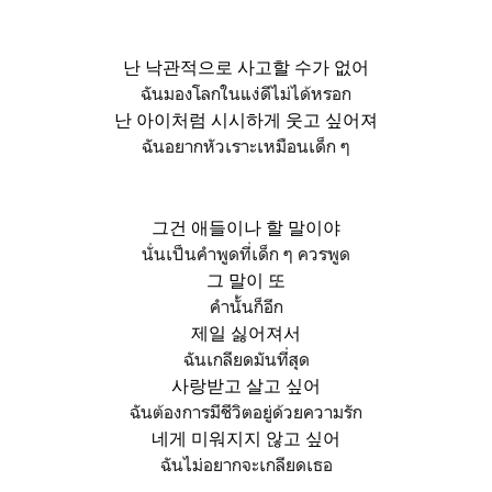
난 낙관적으로 사고할 수가 없어
ฉันมองโลกในแง่ดีไม่ได้หรอก
난 아이처럼 시시하게 웃고 싶어져
ฉันอยากหัวเราะเหมือนเด็ก ๆ
그건 애들이나 할 말이야
นั่นเป็นคำพูดที่เด็ก ๆ ควรพูด
그 말이 또
คำนั้นก็อีก
제일 싫어져서
ฉันเกลียดมันที่สุด
사랑받고 살고 싶어
ฉันต้องการมีชีวิตอยู่ด้วยความรัก
네게 미워지지 않고 싶어
ฉันไม่อยากจะเกลียดเธอ