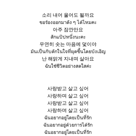
소리 내어 울어도 될까요
ขอร้องออกมาดัง ๆ ได้ไหมคะ
아주 잠깐만요
สักแป๊ปหนึ่งนะคะ
우연히 솟는 마음에 덫이야
มันเป็นกับดักในใจที่ผุดขึ้นโดยบังเอิญ
난 해맑게 지내며 살아요
ฉันใช้ชีวิตอย่างสดใสค่ะ
사랑받고 살고 싶어
사랑하며 살고 싶어
사랑받고 살고 싶어
사랑하며 살고 싶어
ฉันอยากอยู่โดยเป็นที่รัก
ฉันอยากอยู่ด้วยการได้รัก
ฉันอยากอยู่โดยเป็นที่รัก