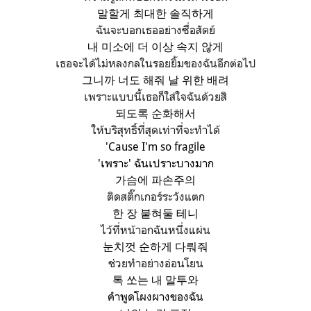
말할게 최대한 솔직하게
ฉันจะบอกเธออย่างซื่อสัตย์
내 미소에 더 이상 속지 않게
เธอจะได้ไม่หลงกลในรอยยิ้มของฉันอีกต่อไป
그니까 너도 해줘 날 위한 배려
เพราะแบบนี้เธอก็ใส่ใจฉันด้วยสิ
되도록 순화해서
ให้บริสุทธิ์ที่สุดเท่าที่จะทำได้
'Cause I'm so fragile
'เพราะ' ฉันเปราะบางมาก
가슴에 파손주의
ติดสติ๊กเกอร์ระวังแตก
한 장 붙혀둘 테니
ไว้ที่หน้าอกฉันหนึ่งแผ่น
눈치껏 순하게 다뤄줘
ช่วยทำอย่างอ่อนโยน
톡 쏘는 내 말투와
คำพูดโผงผางของฉัน