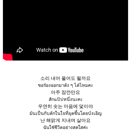
소리 내어 울어도 될까요
ขอร้องออกมาดัง ๆ ได้ไหมคะ
아주 잠깐만요
สักแป๊ปหนึ่งนะคะ
우연히 솟는 마음에 덫이야
มันเป็นกับดักในใจที่ผุดขึ้นโดยบังเอิญ
난 해맑게 지내며 살아요
ฉันใช้ชีวิตอย่างสดใสค่ะ