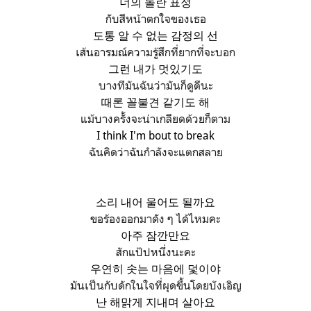
너의 놀란 표정
กับสีหน้าตกใจของเธอ
도통 알 수 없는 감정의 선
เส้นอารมณ์ความรู้สึกที่ยากที่จะบอก
그런 내가 멋있기도
บางทีมันฉันว่ามันก็ดูดีนะ
때론 꼴불견 같기도 해
แม้บางครั้งจะน่าเกลียดด้วยก็ตาม
I think I'm bout to break
ฉันคิดว่าฉันกำลังจะแตกสลาย
소리 내어 울어도 될까요
ขอร้องออกมาดัง ๆ ได้ไหมคะ
아주 잠깐만요
สักแป๊ปหนึ่งนะคะ
우연히 솟는 마음에 덫이야
มันเป็นกับดักในใจที่ผุดขึ้นโดยบังเอิญ
난 해맑게 지내며 살아요