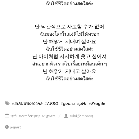
ฉันใช้ชีวิตอย่างสดใสค่ะ
난 낙관적으로 사고할 수가 없어
ฉันมองโลกในแง่ดีไม่ได้หรอก
난 해맑게 지내며 살아요
ฉันใช้ชีวิตอย่างสดใสค่ะ
난 아이처럼 시시하게 웃고 싶어져
ฉันอยากหัวเราะไปเรื่อยเหมือนเด็ก ๆ
난 해맑게 지내고 살아요
ฉันใช้ชีวิตอย่างสดใสค่ะ
#แปลเพลงเกาหล
#APRO
#youra
#pH1
#Fragile
17th December 2022, 10:58 am
mini jjampong
Report