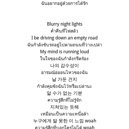
ฉันอยากอยู่ด้วยการได้รัก
Blurry night lights
ค่ำคืนที่ไฟสลัว
I be driving down an empty road
ฉันกำลังขับรถอยู่ไปตามถนนที่ว่างเปล่า
My mind is running loud
ในใจของฉันกำลังกรีดร้อง
나의 감수성이
อารมณ์อ่ออนไหวของฉัน
날 가둔 건지
กำลังคุมขังฉันไว้หรือเปล่านะ
알 수가 없는 기분
ความรู้สึกที่ไม่รู้จัก
지쳐있는 듯해
เหมือนเป็นความเหนื่อล้า
누구에게 말 못한 이 느낌 woah
ความรู้สึกที่บอกใครไม่ได้
woah