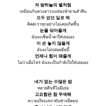
저 밤하늘의 별처럼
เหมือนกับดวงดาวบนท้องฟ้ายามค่ำคืน
모두 없던 일로 해
คิดสะว่าทุกอย่างไม่เคยเกิดขึ้น
눈물 닦아줄게
ฉันจะเช็ดน้ำตาให้เธอเอง
이 손 놓지 않을게
ฉันจะไม่ปล่อยมือนี้
언제나 힘이 돼줄게
ไม่ว่าเมื่อไหร่ ฉันจะเป็นกำลังใจให้เธอเอง
네가 없는 수많은 밤
หลายคืนที่ไม่มีเธอ
고요함은 참 무색해
ความเงียบเหงามันช่างมืดมน