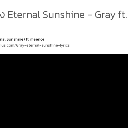
 Eternal Sunshine - Gray ft
al Sunshine) ft. meenoi
nius.com/Gray-eternal-sunshine-lyrics