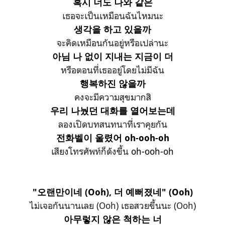
혹시 너도 나와 같은
เธอจะเป็นเหมือนฉันไหมนะ
생각을 하고 있을까
จะคิดเหมือนกันอยู่หรือเปล่านะ
아님 나 없이 지내는 지금이 더
หรือตอนที่เธออยู่โดยไม่มีฉัน
행복하진 않을까
คงจะมีความสุขมากสิ
우리 나눴던 대화를 열어보는데
ลองเปิดบทสนทนาที่เราคุยกัน
전화벨이 울렸어 oh-ooh-oh
เสียงโทรศัพท์ก็ดังขึ้น
oh-ooh-oh
"오랜만이네 (Ooh), 더 예뻐졌네" (Ooh)
ไม่เจอกันนานเลย (Ooh) เธอสวยขึ้นนะ (Ooh)
아무렇지 않은 척하는 너