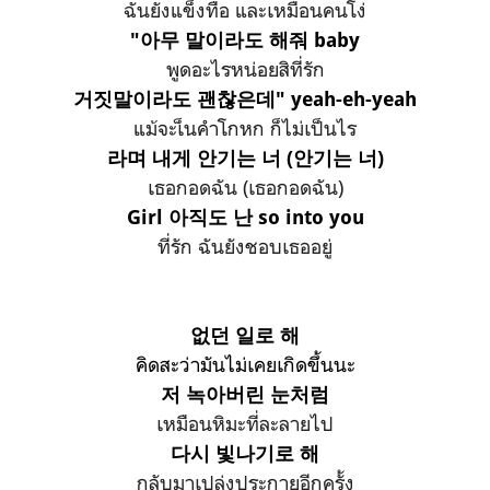
ฉันยังแข็งทื่อ และเหมือนคนโง่
"아무 말이라도 해줘 baby
พูดอะไรหน่อยสิที่รัก
거짓말이라도 괜찮은데" yeah-eh-yeah
แม้จะเ็นคำโกหก ก็ไม่เป็นไร
라며 내게 안기는 너 (안기는 너)
เธอกอดฉัน (เธอกอดฉัน)
Girl 아직도 난 so into you
ที่รัก ฉันยังชอบเธออยู่
없던 일로 해
คิดสะว่ามันไม่เคยเกิดขึ้นนะ
저 녹아버린 눈처럼
เหมือนหิมะที่ละลายไป
다시 빛나기로 해
กลับมาเปล่งประกายอีกครั้ง