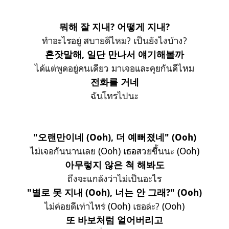
뭐해 잘 지내? 어떻게 지내?
ทำอะไรอยู่ สบายดีไหม? เป็นยังไงบ้าง?
혼잣말해, 일단 만나서 얘기해볼까
ได้แต่พูดอยู่คนเดียว มาเจอและคุยกันดีไหม
전화를 거네
ฉันโทรไปนะ
"오랜만이네 (Ooh), 더 예뻐졌네" (Ooh)
ไม่เจอกันนานเลย
(Ooh) เธอ
สวยขึ้นนะ
(Ooh)
아무렇지 않은 척 해봐도
ถึงจะแกล้งว่าไม่เป็นอะไร
"별로 못 지내 (Ooh), 너는 안 그래?" (Ooh)
ไม่ค่อยดีเท่าไหร่
(Ooh)
เธอล่ะ?
(Ooh)
또 바보처럼 얼어버리고