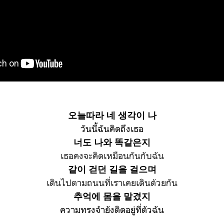
오늘따라 네 생각이 나
วันนี้ฉันคิดถึงเธอ
너도 나와 똑같은지
เธอคงจะคิดเหมือนกันกับฉัน
같이 걷던 길을 걸으며
เดินไปตามถนนที่เราเคยเดินด้วยกัน
추억에 몸을 맡겼지
ความทรงจำยังติดอยู่ที่ตัวฉัน