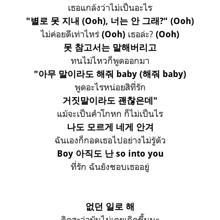
เธอแกล้งว่าไม่เป็นอะไร
"별로 못 지내 (Ooh), 너는 안 그래?" (Ooh)
ไม่ค่อยดีเท่าไหร่
เธอล่ะ?
(Ooh)
(Ooh)
못 참고서는 말해버리고
ทนไม่ไหวก็พูดออกมา
"아무 말이라도 해줘 baby (해줘 baby)
พูดอะไรหน่อยสิที่รัก
거짓말이라도 괜찮은데"
แม้จะเป็นคำโกหก ก็ไม่เป็นไร
나도 모르게 네게 안겨
ฉันเองก็กอดเธอไปอย่างไม่รู้ตัว
Boy 아직도 난 so into you
ที่รัก ฉันยังชอบเธออยู่
없던 일로 해
คิดสะว่ามันไม่เคยเกิดขึ้นนะ