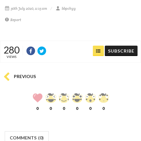
30th July 2020, 11:15 am
bbpchyy
Report
280
SUBSCRIBE
VIEWS
PREVIOUS
0
0
0
0
0
0
COMMENTS
(
0)