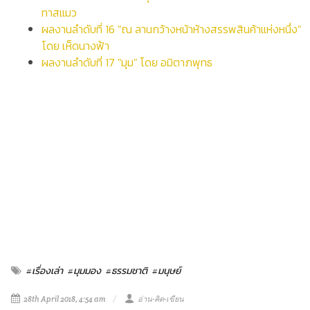
ทาสแมว
ผลงานลำดับที่ 16 "ณ ลานกว้างหน้าห้างสรรพสินค้าแห่งหนึ่ง"
โดย เห็ดนางฟ้า
ผลงานลำดับที่ 17 "มุม" โดย อมิตาภพุทธ
#เรื่องเล่า
#มุมมอง
#ธรรมชาติ
#มนุษย์
28th April 2018, 4:54 am
อ่าน-คิด-เขียน