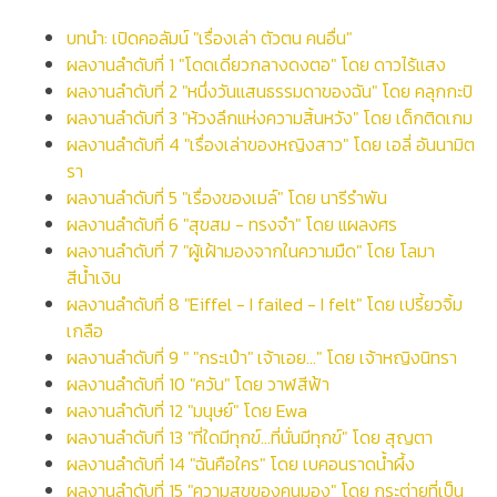
บทนำ: เปิดคอลัมน์ "เรื่องเล่า ตัวตน คนอื่น"
ผลงานลำดับที่ 1 "โดดเดี่ยวกลางดงตอ" โดย ดาวไร้แสง
ผลงานลำดับที่ 2 "หนึ่งวันแสนธรรมดาของฉัน" โดย คลุกกะปิ
ผลงานลำดับที่ 3 "ห้วงลึกแห่งความสิ้นหวัง" โดย เด็กติดเกม
ผลงานลำดับที่ 4 "เรื่องเล่าของหญิงสาว" โดย เอลี่ อันนามิต
รา
ผลงานลำดับที่ 5 "เรื่องของเมล์" โดย นารีรำพัน
ผลงานลำดับที่ 6 "สุขสม - ทรงจำ" โดย แผลงศร
ผลงานลำดับที่ 7 "ผู้เฝ้ามองจากในความมืด" โดย โลมา
สีน้ำเงิน
ผลงานลำดับที่ 8 "Eiffel - I failed - I felt" โดย เปรี้ยวจิ้ม
เกลือ
ผลงานลำดับที่ 9 " "กระเป๋า" เจ้าเอย..." โดย เจ้าหญิงนิทรา
ผลงานลำดับที่ 10 "ควัน" โดย วาฬสีฟ้า
ผลงานลำดับที่ 12 "มนุษย์" โดย Ewa
ผลงานลำดับที่ 13 "ที่ใดมีทุกข์...ที่นั่นมีทุกข์" โดย สุญตา
ผลงานลำดับที่ 14 "ฉันคือใคร" โดย เบคอนราดน้ำผึ้ง
ผลงานลำดับที่ 15 "ความสุขของคนมอง" โดย กระต่ายที่เป็น