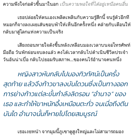
ความพึงใจก่อตัวขึ้นมาในอก
เป็นความพอใจที่ได้อยู่เหนือคนอื่น
เธอปล่อยให้ตนเองเพลิดเพลินกับความรู้สึกนี้ จนรู้ตัวอีกที
หมอกก็จางลงเผยเส้นขอบฟ้าให้เห็นอีกครั้งหนึ่ง คล้ายกับเตือนให้
กลับมาสู่โลกแห่งความเป็นจริง
เสียงถอนหายใจดังขึ้นหลังเหลือบมองเวลาบนจอโทรศัพท์
มือถือ วันพักผ่อนจบลงแล้ว คงได้เวลากลับไปดำเนินชีวิตประจำ
วันอันน่าเบื่อ กลับไปยอมรับสภาพ...ของคนไร้อำนาจคนหนึ่ง
หญิงสาวหันกลับไปมองทิวทัศน์เป็นครั้ง
สุดท้าย แล้วจึงก้าวขาลงบันไดวนซึ่งเป็นทางออก
การย่างก้าวแต่ละขั้นกำลังลิดรอน
“
อำนาจ
”
ของ
เธอ และทำให้ขาหนักอึ้งเหมือนตะกั่ว จนเมื่อถึงตีน
บันได
อำนาจ
นั้นก็หายไปโดยสมบูรณ์
เธอเงยหน้า จากมุมนี้ภูเขาดูสูงใหญ่และไม่สามารถมอง