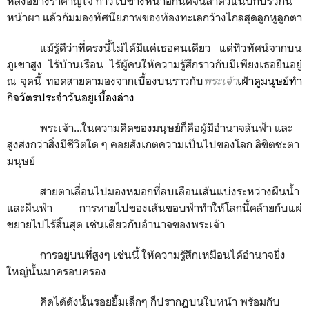
หลังอย่างรำคาญใจ ก้าวไปข้างหน้าอีกนิดจนลำตัวแนบกับรั้วกั้น
หน้าผา แล้วก้มมองทัศนียภาพของท้องทะเลกว้างไกลสุดลูกหูลูกตา
แม้รู้ดีว่าที่ตรงนี้ไม่ได้มีแค่เธอคนเดียว แต่ทิวทัศน์จากบน
ภูเขาสูง ไร้บ้านเรือน ไร้ผู้คนให้ความรู้สึกราวกับมีเพียงเธอยืนอยู่
ณ จุดนี้ ทอดสายตามองจากเบื้องบนราวกับ
พระเจ้า
เฝ้าดูมนุษย์ทำ
กิจวัตรประจำวันอยู่เบื้องล่าง
พระเจ้า...ในความคิดของมนุษย์ก็คือผู้มีอำนาจล้นฟ้า และ
สูงส่งกว่าสิ่งมีชีวิตใด ๆ คอยสังเกตความเป็นไปของโลก ลิขิตชะตา
มนุษย์
สายตาเลื่อนไปมองหมอกที่ลบเลือนเส้นแบ่งระหว่างผืนน้ำ
และผืนฟ้า การหายไปของเส้นขอบฟ้าทำให้โลกนี้คล้ายกับแผ่
ขยายไปไร้สิ้นสุด เช่นเดียวกับอำนาจของพระเจ้า
การอยู่บนที่สูงๆ เช่นนี้ ให้ความรู้สึกเหมือนได้อำนาจยิ่ง
ใหญ่นั้นมาครอบครอง
คิดได้ดังนั้นรอยยิ้มเล็กๆ ก็ปรากฏบนใบหน้า พร้อมกับ