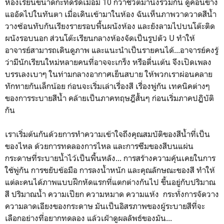
ห้องเรียนขนาดกะทัดรัดเมื่อมี 10 กว่าชีวิตมานั่งรวมกัน ดูค่อนข้าง
แออัดไปในทันตา เมื่อเดินเข้ามาในห้อง ฉันเห็นภาพวาดวาดสีน้ำ
วางซ้อนทับกันเรียงรายรอบพื้นผนังห้อง และยังลามไปบนโต๊ะติด
ผนังรอบนอก ส่วนโต๊ะเรียนกลางห้องจัดเป็นรูปตัว U ทำให้
อาจารย์สามารถเดินดูภาพ และแนะนำเป็นรายคนได้...อาจารย์คงรู้
ว่ามีนักเรียนใหม่หลายคนที่อาจจะเกร็ง หรือตื่นเต้น จึงเปิดเพลง
บรรเลงเบาๆ ในท่ามกลางอากาศเย็นสบาย ให้พวกเราผ่อนคลาย
ทักทายกันเล็กน้อย ก่อนจะเริ่มเล่าเรื่องสี เรื่องพู่กัน เทคนิคต่างๆ
ของการระบายสีน้ำ คล้ายเป็นภาคทฤษฎีสั้นๆ ก่อนเริ่มภาคปฏิบัติ
กัน
เราเริ่มต้นกันด้วยการทำความเข้าใจถึงคุณสมบัติของสีน้ำที่เป็น
ของไหล ด้วยการทดลองการไหล และการซึมของสีบนแผ่น
กระดาษที่ระบายน้ำไว้เป็นพื้นหลัง... การสร้างความคุ้นเคยในการ
ใช้พู่กัน การขยับข้อมือ การลงน้ำหนัก และคุณลักษณะของสี ทำให้
แต่ละคนได้ภาพแบบฝึกหัดแรกที่แตกต่างกันไป ขึ้นอยู่กับปริมาณ
สี ปริมาณน้ำ ความเปียก ความหมาด ความแห้ง กระทั่งการจัดวาง
ความลาดเอียงของกระดาษ มันเป็นอิสรภาพของผู้ระบายสีที่จะ
เลือกอย่างที่อยากทดลอง แล้วเฝ้าดูผลลัพธ์ของมัน...