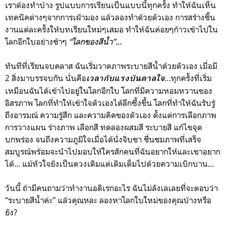
เราต้องทำบ้าง รูปแบบการเรียนเป็นแบบนี้ทุกครั้ง ทำให้ฉันเห็น
เทคนิคต่างๆจากการเฝ้ามอง แล้วลองทำด้วยตัวเอง การสร้างชิ้น
งานแต่ละครั้งให้บทเรียนใหม่ๆเสมอ ทำให้ฉันค่อยๆก้าวเข้าไปใน
โลกอีกใบอย่างช้าๆ
“โลกของสีน้ำ”...
ทันทีที่เรียนจบคลาส ฉันเริ่มวาดภาพระบายสีน้ำด้วยตัวเอง เมื่อมี
2 สิ่งมาบรรจบกัน นั่นคือ
...ทุกครั้งที่เริ่ม
เวลากับแรงบันดาลใจ
เหมือนฉันได้เข้าไปอยู่ในโลกอีกใบ โลกที่มีความหอมหวานของ
อิสรภาพ โลกที่ทำให้เข้าใจตัวเองได้ลึกซึ้งขึ้น โลกที่ทำให้ฉันรับรู้
ถึงอารมณ์ ความรู้สึก และความคิดของตัวเอง ตั้งแต่การเลือกภาพ
การวางแผน ร่างภาพ เลือกสี ทดลองผสมสี ระบายสี แก้ไขจุด
บกพร่อง จนถึงความภูมิใจเมื่อได้นั่งจิบชา ชื่นชมภาพที่เสร็จ
สมบูรณ์พร้อมจะนำไปมอบให้ใครสักคนที่ฉันอยากให้และเขาอยาก
ได้... แม้หัวใจยังเป็นดวงเดิมแต่เติมเต็มไปด้วยความเบิกบาน...
วันนี้ ถ้ามีคนถามว่าทำงานอดิเรกอะไร ฉันไม่ลังเลเลยที่จะตอบว่า
“ระบายสีน้ำค่ะ” แล้วคุณหละ ลองหาโลกใบใหม่ของคุณบ้างหรือ
ยัง?