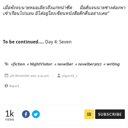
เมื่อฟังจบนายหมอเลียวถึงแก่หน้าซีด มือสั่นจนนายช่างต้องพา
เข้าเรือนไปนอน มิได้อยู่โยงเขียนหนังสือดึกดื่นอย่างเคย”
Day 4: Seven
To be continued....
#fiction
# NightVisitor
# novelber
# novelber2017
# writing
4th November 2017, 4:42 pm
piyarak_s
Report
1k
SUBSCRIBE
VIEWS