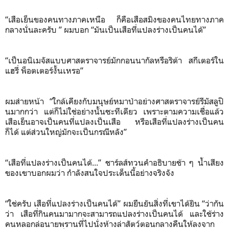
“เสือเย็นของคนทางภาคเหนือ ก็คือเสือสมิงของคนไทยทางภาค
กลางนั่นละครับ ” ผมบอก “มันเป็นเสือที่แปลงร่างเป็นคนได้”
“เป็นอนิเมจัสแบบศาสตราจารย์มักกอนนากัลหรือริต้า สกีเตอร์ใน
แฮรี่ พ็อตเตอร์งั้นเหรอ”
ผมส่ายหน้า “ใกล้เคียงกับมนุษย์หมาป่าอย่างศาสตราจารย์รีมัสลูปิ
นมากกว่า แต่ก็ไม่ใช่อย่างนั้นซะทีเดียว เพราะตามความเชื่อแล้ว
เสือเย็นอาจเป็นคนที่แปลงเป็นเสือ หรือเสือที่แปลงร่างเป็นคน
ก็ได้ แต่ส่วนใหญ่มักจะเป็นกรณีหลัง”
“เสือที่แปลงร่างเป็นคนได้...” ชาร์ลส์ทวนคำอธิบายช้า ๆ น้ำเสียง
ของเขาบอกผมว่า กำลังสนใจประเด็นนี้อย่างจริงจัง
“ใช่ครับ เสือที่แปลงร่างเป็นคนได้” ผมยืนยันสิ่งที่เขาได้ยิน “ว่ากัน
ว่า เสือที่กินคนมามากจะสามารถแปลงร่างเป็นคนได้ และใช้ร่าง
คนหลอกล่อนายพรานที่ไปนั่งห้างล่าสัตว์ตอนกลางคืนให้ลงจาก