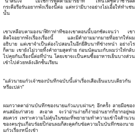
“น่าสนใจ” ไม่ใช่การพูดตามมารยาท เห็นได้ัชัดว่าชาร์ลส์
กระตือรือร้นอยากฟังเรื่องนี้ต่อ แต่ทว่ามีบางอย่างไม่เอื้อให้ทำเช่น
นั้น
เขาเหลือบตามองนาฬิกาท่าทีของเขาตอนนี้บอกชัดเจนว่า เขา
ติดใจอยากฟังเรื่องเรื่องนี้ และมีคำถามมากมายที่อยากให้ผม
อธิบาย แต่เขาจำเป็นต้องไปสอนในอีกยี่สิบนาทีข้างหน้า อย่างไร
ก็ตาม เขายังไม่วายทิ้งคำถามสุดท้าย ก่อนนัดแนะกับผมว่าให้กลับ
ไปคุยกันเรื่องนี้ต่อที่บ้าน โดยเขาจะเป็นคนซื้ออาหารเย็นบางส่วน
เข้าไปด้วยหลังเลิกชั้นเรียน
“แล้วนายแก้วเจ้าของบันทึกฉบับนี้เล่าเรื่องเสือเย็นแบบเดียวกัน
หรือเปล่า”
ผมกวาดตาอ่านบันทึกของนายแก้วแบบผ่านๆ อีกครั้ง ลายมือของ
คนสมัยเก่าสวย สะอาด จะว่าอ่านง่ายก็ง่ายอ่านยากก็ยากอยู่พอ
สมควร เพราะความไม่คุ้นในขณะที่พยายามทำความเข้าใจสำนวน
ของคนรุ่นเกือบร้อยปีก่อนผมก็สะดุดกับข้อความในบันทึกของนาย
แก้วเรื่องหนึ่งเข้า