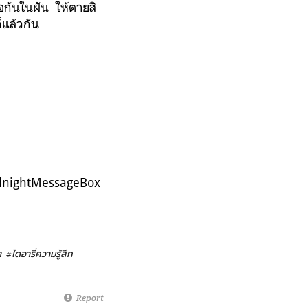
จอกันในฝัน ให้ตายสิ
็แล้วกัน
dnightMessageBox
ต
#ไดอารี่ความรู้สึก
Report