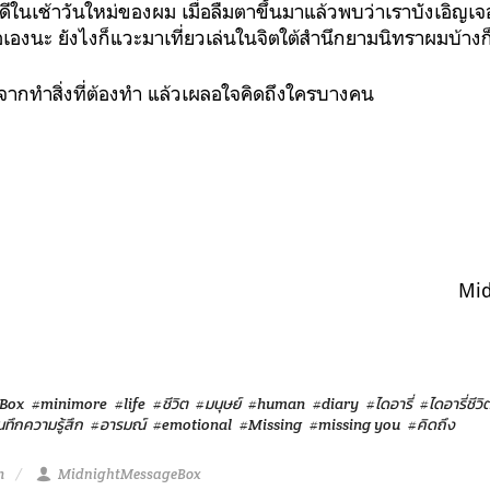
ินดีในเช้าวันใหม่ของผม เมื่อลืมตาขึ้นมาแล้วพบว่าเราบังเอิญเ
เองนะ ยังไงก็แวะมาเที่ยวเล่นในจิตใต้สำนึกยามนิทราผมบ้างก
กจากทำสิ่งที่ต้องทำ แล้วเผลอใจคิดถึงใครบางคน
Mi
Box
#minimore
#life
#ชีวิต
#มนุษย์
#human
#diary
#ไดอารี่
#ไดอารี่ชีวิ
นทึกความรู้สึก
#อารมณ์
#emotional
#Missing
#missing you
#คิดถึง
m
MidnightMessageBox