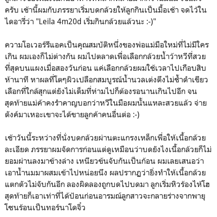
ครับ เช้านี้ผมกับภรรยาเริ่มบดกล้วยให้ลูกกินเป็นมื้อเช้า จดไว้ใน
ไดอารี่ว่า "Leila 4m20d เริ่มกินกล้วยแล้วนะ :-)"
ความโอเวอร์รีแอคเป็นคุณสมบัติหนึ่งของพ่อแม่มือใหม่ที่ไม่มีใคร
เกิน ผมเองก็ไม่ต่างกัน ผมไปตลาดเพื่อเลือกกล้วยน้ำว้าหวีที่สวย
ที่สุดบนแผงเมื่อสองวันก่อน แค่เลือกกล้วยผมใช้เวลาไปเกือบสิบ
ห้านาที หาผลที่โตๆผิวเปลือกสมบูรณ์น้ำนวลเต่งตึงไม่ช้ำดำเขียว
เลือกที่ใกล้สุกแต่ยังไม่เต็มที่ห่ามไปก็ต้องรอนานเกินไปอีก จน
สุดท้ายแม่ค้าคงรำคาญบอกว่าหวีในมือผมนั้นแหละสวยแล้ว จ่าย
ตังค์มาเหอะเขาจะได้ขายลูกค้าคนอื่นต่อ :-)
เช้าวันนี้ระหว่างที่นั่งบดกล้วยผ่านตะแกรงเหล็กเพื่อให้เนื้อกล้วย
ละเอียด ภรรยาผมจัดการก่อนแต่ดูเหมือนว่าบดยังไงเนื้อกล้วยก็ไม่
ยอมผ่านลงมาข้างล่าง เหนียวข้นจับกันเป็นก้อน ผมเลยเสนอว่า
เอาน้ำนมมาผสมเข้าไปหน่อยนึง ผลปรากฏว่ายิ่งทำให้เนื้อกล้วย
แตกตัวไม่จับกันอีก ลองผิดลองถูกบดไปบดมา ลูกเริ่มหิวร้องไห้โฮ
สุดท้ายก็เอาเท่าที่ได้ป้อนก่อนอารมณ์ลูกสาวจะกลายร่างจากพายุ
โซนร้อนเป็นทอร์นาโดจิ๋ว