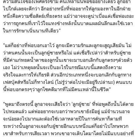
ความสนใจของเพศตรงข้าม คนเหล่านั้นพ่อขออย่างเดียว ลูกอย่า
ไปใกล้เลยจะดีกว่า อีกอย่างหนึ่งที่พ่ออยากให้ลูกมองหาในอีกฝ่าย
หนึ่งคือความซื่อสัตย์เที่ยงตรง แม้ว่าอาจจะดูน่าเบื่อแต่เชื่อพ่อเถอะ
ว่าการถูกคนที่เราไว้ใจแทงข้างหลังนั้นบาดแผลมันลึกและใช้เวลา
ในการรักษาเนิ่นนานทีเดียว"
"แต่ก็อย่างที่พ่อบอกเอาไว้ ลูกจะมีความรักและลูกจะสูญเสียมัน ไม่
ว่าคนคนนั้นจะเป็นลูกผู้ชายหรือไม่ แต่เชื่อรึเปล่าว่าสำหรับผู้ชาย
ที่มีค่าแก่หยดน้ำตาของลูกนั้นเขาจะมาบอกเลิกกับลูกตรงๆด้วยตัว
เอง ไม่ว่าเหตุผลนั้นจะเป็นอะไรในกรณีแบบนี้แสดงถึงความ
จริงใจและการให้เกียรติ ส่วนอีกประเภทหนึ่งจะบอกเลิกกับลูกทาง
เฟสบุ๊คส์หรือไม่ก็ทางไลน์ (ไม่รู้ว่าต่อไปจะมีอยู่รึเปล่านะ) คนแบบ
นี้พ่อบอกตรงๆว่าลูกโชคดีมากที่ไม่มีคนเหล่านี้ในชีวิต"
"พูดมาถึงตรงนี้ ลูกอาจจะเสียใจว่า 'ลูกผู้ชาย' ที่พ่อพูดถึงนั้นได้ตาย
ไปหมดแล้ว แต่พ่ออยากจะบอกว่าพวกเขายังมีอยู่ แม้จำนวนอาจ
จะน้อยลงไปมากและต้องใช้เวลาหลายปีในการค้นหาก็ตามที
ระหว่างนั้นลูกอาจเจอกับผู้ชายอีกแบบหนึ่งแต่ก็อย่าไปโทษพวก
เขาสำหรับการเสียเวลา พวกเขาอาจเติบโตมาโดยไม่มีแบบอย่างที่