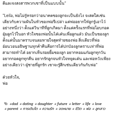
ดีและจงสงสารพวกเขาที่เป็นแบบนั้น"
"Leila, พ่อไม่รู้หรอกว่าอนาคตของลูกจะเป็นยังไง จะสดใสเช่น
เดียวกับความฝันในหัวของพ่อรึเปล่า แต่พ่ออยากให้ลูกรู้เอาไว้
อย่างหนึ่งว่า ตั้งแต่วินาทีที่ลูกเกิดมา ตั้งแต่ครั้งแรกที่พ่อโอบกอด
อุ้มลูกไว้ในอก หัวใจของพ่อนั้นได้เต้นเพื่อลูกแล้ว มันเป็นของลูก
ตั้งแต่นั้นมาตราบจนลมหายใจสุดท้ายของพ่อ สิ่งเดียวที่พ่อ
อ้อนวอนอธิษฐานทุกค่ำคืนคือการได้ปกป้องลูกตราบเท่าที่พ่อ
สามารถทำได้ อยากเห็นรอยยิ้มของลูก อยากหอมแก้มลูกทุกวัน
อยากกอดลูกทุกคืน อยากรักลูกจนหัวใจหยุดเต้น และพ่อหวังเพียง
อย่างเดียวว่า ผู้ชายที่ลูกรัก เขาจะรู้สึกเช่นเดียวกันกับพ่อ"
ด้วยหัวใจ,
พ่อ
#dad
# dating
# daughter
# future
# letter
# life
# love
# parent
# การเติบโต
# ความรัก
# จดหมาย
# ชีวิต
# พ่อ
# ลูกสาว