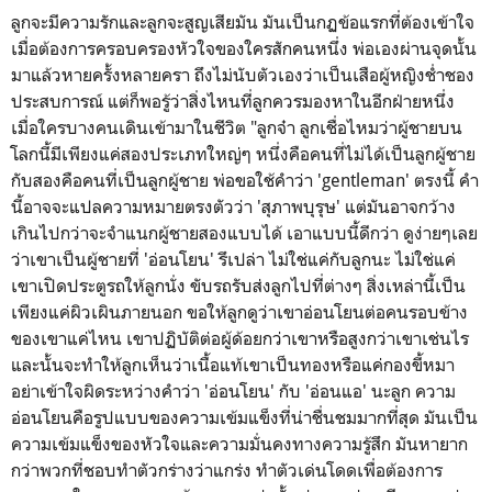
ลูกจะมีความรักและลูกจะสูญเสียมัน มันเป็นกฏข้อแรกที่ต้องเข้าใจ
เมื่อต้องการครอบครองหัวใจของใครสักคนหนึ่ง พ่อเองผ่านจุดนั้น
มาแล้วหายครั้งหลายครา ถึงไม่นับตัวเองว่าเป็นเสือผู้หญิงช่ำชอง
ประสบการณ์ แต่ก็พอรู้ว่าสิ่งไหนที่ลูกควรมองหาในอีกฝ่ายหนึ่ง
เมื่อใครบางคนเดินเข้ามาในชีวิต "ลูกจ๋า ลูกเชื่อไหมว่าผู้ชายบน
โลกนี้มีเพียงแค่สองประเภทใหญ่ๆ หนึ่งคือคนที่ไม่ได้เป็นลูกผู้ชาย
กับสองคือคนที่เป็นลูกผู้ชาย พ่อขอใช้คำว่า 'gentleman' ตรงนี้ คำ
นี้อาจจะแปลความหมายตรงตัวว่า 'สุภาพบุรุษ' แต่มันอาจกว้าง
เกินไปกว่าจะจำแนกผู้ชายสองแบบได้ เอาแบบนี้ดีกว่า ดูง่ายๆเลย
ว่าเขาเป็นผู้ชายที่ 'อ่อนโยน' รึเปล่า ไม่ใช่แค่กับลูกนะ ไม่ใช่แค่
เขาเปิดประตูรถให้ลูกนั่ง ขับรถรับส่งลูกไปที่ต่างๆ สิ่งเหล่านี้เป็น
เพียงแค่ผิวเผินภายนอก ขอให้ลูกดูว่าเขาอ่อนโยนต่อคนรอบข้าง
ของเขาแค่ไหน เขาปฏิบัติต่อผู้ด้อยกว่าเขาหรือสูงกว่าเขาเช่นไร
และนั้นจะทำให้ลูกเห็นว่าเนื้อแท้เขาเป็นทองหรือแค่กองขี้หมา
อย่าเข้าใจผิดระหว่างคำว่า 'อ่อนโยน' กับ 'อ่อนแอ' นะลูก ความ
อ่อนโยนคือรูปแบบของความเข้มแข็งที่น่าชื่นชมมากที่สุด มันเป็น
ความเข้มแข็งของหัวใจและความมั่นคงทางความรู้สึก มันหายาก
กว่าพวกที่ชอบทำตัวกร่างว่าแกร่ง ทำตัวเด่นโดดเพื่อต้องการ