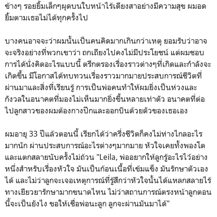
ข้างๆ รอยยิ้มเล็กๆผุดบนใบหน้าไร้เดียงสาอย่างมีความสุข ผมอด
ยิ้มตามเธอไม่ได้ทุกครั้งไป
บางคนอาจจะว่าผมนั้นเป็นคนคิดมากเกินกว่าเหตุ ยอมรับว่าอาจ
จะจริงอย่างที่พวกเขาว่า ถกเถียงไปคงไม่มีประโยชน์ แต่ผมชอบ
การได้นั่งคิดอะไรแบบนี้ ตรึกตรองเรื่องราวต่างๆที่เกิดและกำลังจะ
เกิดขึ้น มีโอกาสได้ทบทวนเรื่องราวมากมายประสบการณ์ชีวิตที่
ผ่านมาและสิ่งที่เรียนรู้ การเป็นพ่อคนทำให้ผมยิ่งเป็นห่วงและ
กังวลในอนาคตที่มองไม่เห็นมากยิ่งขึ้นหลายเท่าตัว อนาคตที่ต่อ
ไปลูกสาวของผมต้องกางปีกและออกบินด้วยตัวของเธอเอง
ผมอายุ 33 ปีแล้วตอนนี้ เรียกได้ว่าครึ่งชีวิตก็คงไม่ห่างไกลอะไร
มากนัก ผ่านประสบการณ์อะไรต่างๆมากมาย หัวใจเคยทั้งพองโต
และแตกสลายนับครั้งไม่ถ้วน "Leila, พ่ออยากให้ลูกรู้อะไรไว้อย่าง
หนึ่งสำหรับเรื่องหัวใจ มันเป็นก้อนเนื้อที่เข้มแข็ง มันรักษาตัวเอง
ได้ และไม่ว่าลูกจะเจอเหตุการณ์ที่รู้สึกว่าหัวใจนั้นได้แหลกสลายไร้
ทางเยียวยารักษามากขนาดไหน ไม่ว่าสถานการณ์ตรงหน้าลูกตอน
นี้จะเป็นยังไง ขอให้เชื่อพ่อนะลูก ลูกจะผ่านมันมาได้"