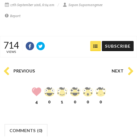
17th September 2016, 6:04 am
Sopon Supamangmee
Report
714
SUBSCRIBE
VIEWS
PREVIOUS
NEXT
4
0
1
0
0
0
COMMENTS
(
0)