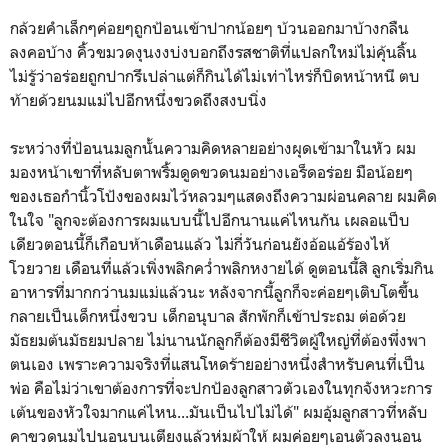
กล้วยคำเล็กๆค่อยๆถูกป้อนเข้าปากน้อยๆ บ้วนออกมาบ้างกลืน
ลงคอบ้าง คิ้วขมวดงุนงงบ่งบอกถึงรสชาติที่แปลกใหม่ไม่คุ้นลิ้น
ไม่รู้ว่าอร่อยถูกปากรึเปล่าแต่ก็กินได้ไม่เท่าไหร่ก็บิดหน้าหนี ตบ
ท้ายด้วยนมแม่ไปอีกหนึ่งขวดถึงสงบนิ่ง
ระหว่างที่ป้อนนมลูกนั้นความคิดหลายอย่างผุดเข้ามาในหัว ผม
มองหน้าเขาที่หลับตาพริ้มดูดขวดนมอย่างเอร็ดอร่อย มือน้อยๆ
ของเธอกำนิ้วโป้งของผมไว้หลวมๆแสดงถึงความผ่อนคลาย ผมคิด
ในใจ "ลูกจะต้องการผมแบบนี้ไปอีกนานแค่ไหนกัน เผลอแป็บ
เดียวตอนนี้ก็เกือบห้าเดือนแล้ว ไม่กี่วันก่อนยังอ้อแอ้ร้องไห้
โวยวาย เดือนที่แล้วเพิ่งพลิกคว่ำพลิกหงายได้ ดูตอนนี้สิ ลูกเริ่มกิน
อาหารที่มากกว่านมแม่แล้วนะ หลังจากนี้ลูกก็จะค่อยๆเติบโตขึ้น
กลายเป็นเด็กหนึ่งขวบ เด็กอนุบาล สักพักก็เข้าประถม ต่อด้วย
มัธยมต้นมัธยมปลาย ไม่นานนักลูกก็ต้องมีชีวิตผู้ใหญ่ที่ต้องพึ่งพา
ตนเอง เพราะความจริงที่แสนโหดร้ายอย่างหนึ่งสำหรับคนที่เป็น
พ่อ คือไม่ว่าเขาต้องการที่จะปกป้องลูกสาวตัวเองในทุกจังหวะการ
เต้นของหัวใจมากแค่ไหน...มันเป็นไปไม่ได้" ผมอุ้มลูกสาวที่หลับ
คาขวดนมไปนอนบนเตียงแล้วห่มผ้าให้ ผมค่อยๆเอนตัวลงนอน