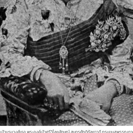
เจ้าบรมวงศ์เธอ พระองค์เจ้าศรีวิไลยลักษณ์ สุนทรศักดิกัลยาวดี กรมขุนสุพรรณภา