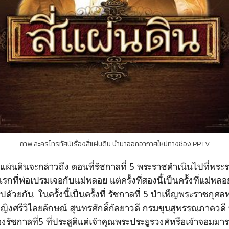
ภาพ ละครโทรทัศน์เรื่องสี่แผ่นดิน นำมาออกอากาศใหม่ทางช่อง PPTV
นดินจะกล่าวถึง ตอนที่รัชกาลที่ 5 พระราชดำเนินไปที่พระรา
้งแรกที่พ่อเปรมเจอกับแม่พลอย แต่ครั้งที่สองนี้เป็นครั้งที่แม่
ปด้วยกัน ในครั้งนี้เป็นครั้งที่ รัชกาลที่ 5 บำเพ็ญพระราชก
หญิงศรีวิไลยลักษณ์ สุนทรศักดิ์กัลยาวดี กรมขุนสุพรรณภาควดี 
ัชกาลที่5 ที่ประสูติแต่เจ้าคุณพระประยูรวงศ์หรือเจ้าจอม