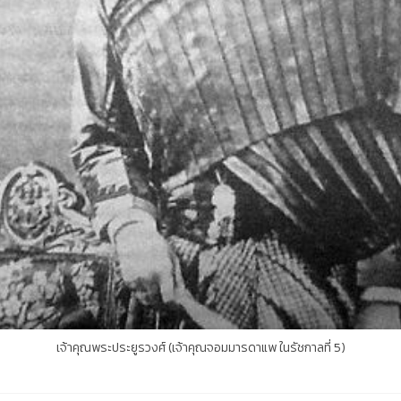
เจ้าคุณพระประยูรวงศ์ (เจ้าคุณจอมมารดาแพ ในรัชกาลที่ 5)