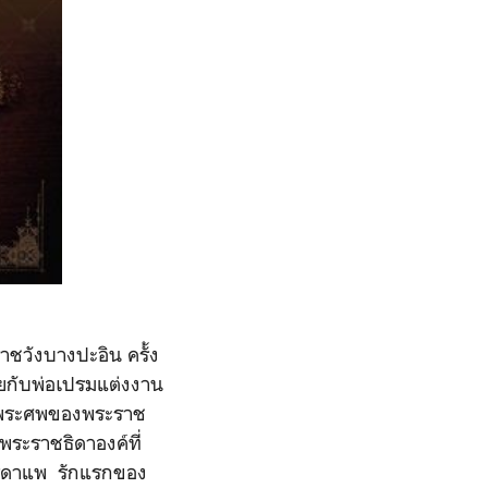
ชวังบางปะอิน ครั้ง
พลอยกับพ่อเปรมแต่งงาน
ุศลพระศพของพระราช
พระราชธิดาองค์ที่
มารดาแพ รักแรกของ