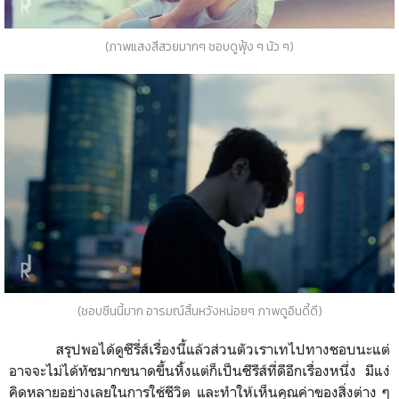
(ภาพแสงสีสวยมากๆ ชอบดูฟุ้ง ๆ นัว ๆ)
(ชอบซีนนี้มาก อารมณ์สิ้นหวังหน่อยๆ ภาพดูอินดี้ดี)
สรุปพอได้ดูซีรี่ส์เรื่องนี้แล้วส่วนตัวเราเทไปทางชอบนะแต่
อาจจะไม่ได้ทัชมากขนาดขึ้นหิ้งแต่ก็เป็นซีรีส์ที่ดีอีกเรื่องหนึ่ง มีแง่
คิดหลายอย่างเลยในการใช้ชีวิต และทำให้เห็นคุณค่าของสิ่งต่าง ๆ