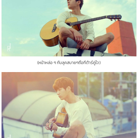
(หน้าหล่อ ๆ กับลุคสบายๆถือกีต้าร์คู่ใจ)