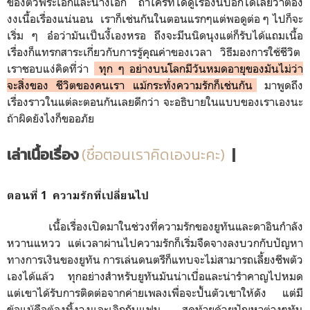
ของตัวพระเอกและนางเอก ถ้าใครที่ได้ดูเรื่องนี้บอกได้เลยว่าต้อง
งงเนื้อเรื่องแน่นอน เราก็เช่นกันในตอนแรกๆแต่พอดูต่อ ๆ ไปก็จะ
เริ่ม ๆ อ๋อว่ามันเป็นงี้เองหรอ ถึงจะมึนนิดนุงแต่ก็รับได้แถมเนื้อ
เรื่องก็แทรกสาระเกี่ยวกับการรู้คุณค่าของเวลา วิธีมองการใช้ชีวิต
เราชอบแง่คิดที่ว่า
ทุก ๆ อย่างบนโลกมีวันหมดอายุของมันไม่ว่า
จะสิ่งของ ชีวิตของคนเรา แม้กระทั่งความรักก็เช่นกัน
มาพูดถึง
เรื่องราวในแต่ละตอนกันเลยดีกว่า จะอธิบายในแบบของเราเองนะ
ถ้าผิดยังไงก็ขออภัย
เล่าเนื้อเรื่อง
(ชื่อตอนเราคิดเองนะคะ)
|
ตอนที่ 1 ความรักที่เปลี่ยนไป
เนื้อเรื่องเปิดมาในช่วงที่ความรักของยูทันและดาอินกำลัง
หวานแหวว แต่เวลาผ่านไปความรักก็เริ่มจืดจางลงบวกกับปัญหา
ทางการเงินของยูทัน การเล่นดนตรีก็แทบจะไม่สามารถเลี้ยงชีพตัว
เองได้แล้ว ทุกอย่างสำหรับยูทันมันน่าเบื่อและน่ารำคาญไปหมด
แต่เขาได้รับการติดต่อจากค่ายเพลงเพื่อจะปั้นตัวเขาให้ดัง แต่มี
ข้อแม้คือต้องทิ้งวงและเลิกกับแฟน สุดท้ายด้วยปัญหาต่างๆทัน