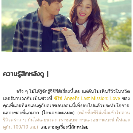
ความรู้สึกหลังดู |
จริง ๆ ไม่ได้รู้จักรู้จี่ซีรีส์เรื่องนี้เลย แต่ดันไปเห็นรีวิวในทวิต
เตอร์มาบวกกับเป็นช่วงที่
ซีรี่ส์ Angel's Last Mission: Love
ของ
คุณพี่แอลที่แกเล่นคู่กับฮเยซอนออนนี่เพิ่งจบไปแล้วประทับใจการ
แสดงของพี่แกมาก (โดนตกอ่ะแหล่ะ)
(คลิกชื่อซีรีส์เพื่อเข้าไปอ่าน
รีวิวคร่าว ๆ กันได้เลยนะคะ เราชอบมากๆและอยากแนะนำให้ลอง
ดูกัน 100/10 เลย)
เลยตามดูเรื่องนี้สักหน่อย