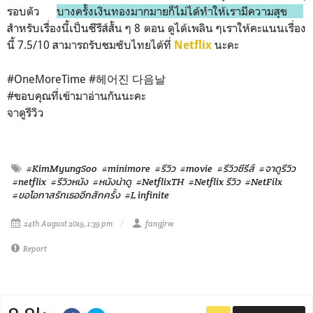
รอบตัว
บางครั้งเงินทองมากมายก็ไม่ได้ทำให้เรามีความสุข
สำหรับเรื่องนี้เป็นซีรีส์สั้น ๆ 8 ตอน ดูได้เพลิน ๆเราให้คะแนนเรื่อง
นี้ 7.5/10 สามารถรับชมซับไทยได้ที่
นะคะ
Netflix
#OneMoreTime #헤어진 다음날
#ขอบคุณที่เข้ามาอ่านกันนะคะ
จาดูรีวิว
#KimMyungSoo
#minimore
#รีวิว
#movie
#รีวิวซีรีส์
#จาดูรีวิว
#netflix
#รีวิวหนัง
#หนังน่าดู
#NetflixTH
#Netflix รีวิว
#NetFilx
#ขอโอกาสรักเธออีกสักครั้ง
#L infinite
24th August 2019, 1:39 pm
fangjrw
Report