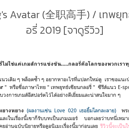
g's Avatar (全职高手) / เทพยุทธ
อรี่ 2019 [จาดูรีวิว]
ี่ไม่ใช่แค่เกมส์การแข่งขัน.....กลอรี่คือโลกของพวกเรา
ส์แนวเดิม ๆ พล็อตซ้ำ ๆ อยากหาอะไรที่แปลกใหม่ดู เราขอแนะนำให
" หรือชื่อภาษาไทย " เทพยุทธ์เซียนกลอรี่ " ซีรีส์แนว E-sp
ar
วกับวงการเกมส์อีสปอร์ตไว้ได้อย่างดีเยี่ยมและน่าสนใจมาก ๆ
(ผลงานเช่น Love 020 เธอยิ้มโลกละลาย)
พระ
หยางหยาง
และในเรื่องนี้เขาก็รับบทเป็นเกมเมอร์ บอกเลยว่าบทนี่เหมา
่เคยอ่านฉบับนิยายหรือดูอนิเมะเรื่องนี้มาก่อนเลย
รีวิวนี้จะเป็