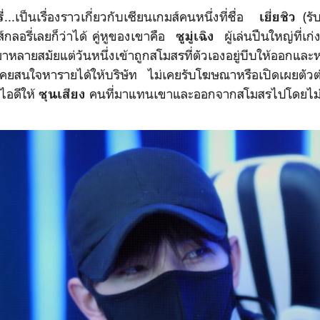
...เป็นเรื่องราวเกี่ยวกับเซียนเกมส์คนหนึ่งที่ชื่อ
(รั
่
เยี่ยชิว
กลอรี่เลยก็ว่าได้ คู่หูของเขาคือ
ผู้เล่นปืนใหญ่ที่เก
ซูมู่เฉิง
หลายสมัยแต่วันหนึ่งเข้าถูกสโมสรที่ตัวเองอยู่บีบให้ออกและ
่เคยสนใจหารายได้ให้บริษัท ไม่เคยรับโฆษณาหรือเปิดเผยตั
ไอดีให้
คนที่มาแทนเขาและออกจากสโมสรไปโดยไม่
ซุนเสียง