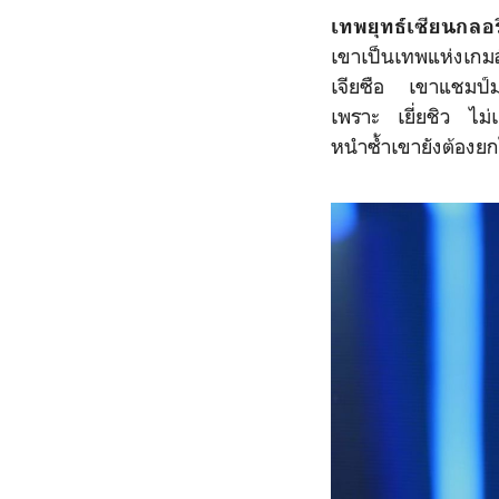
เทพยุทธ์เซียนกลอรี
เขาเป็นเทพแห่งเกมส์
เจียซือ เขาแชมป์มา
เพราะ เยี่ยชิว ไม
หนำซ้ำเขายังต้องยก