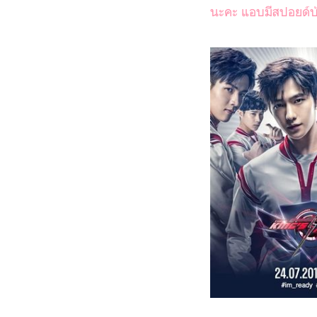
นะคะ แอบมีสปอยด์บ้