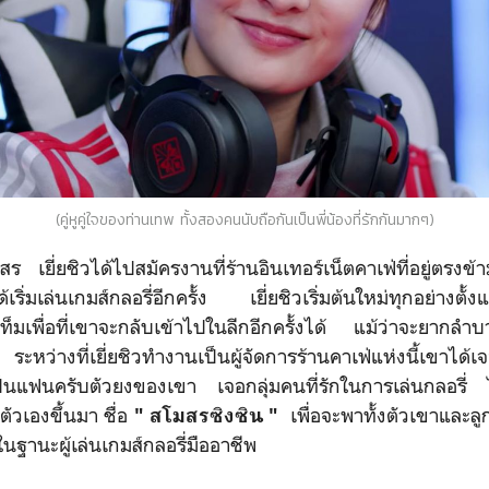
(คู่หูคู่ใจของท่านเทพ ทั้งสองคนนับถือกันเป็นพี่น้องที่รักกันมากๆ)
ยี่ยชิวได้ไปสมัครงานที่ร้านอินเทอร์เน็ตคาเฟ่ที่อยู่ตรงข้ามต
ได้เริ่มเล่นเกมส์กลอรี่อีกครั้ง เยี่ยชิวเริ่มต้นใหม่ทุกอย่างตั้
ท็มเพื่อที่เขาจะกลับเข้าไปในลีกอีกครั้งได้ แม้ว่าจะยากลำ
 ระหว่างที่เยี่ยชิวทำงานเป็นผู้จัดการร้านคาเฟ่แห่งนี้เขาได้
งเป็นแฟนครับตัวยงของเขา เจอกลุ่มคนที่รักในการเล่นกลอรี่ 
ัวเองขึ้นมา ชื่อ
เพื่อจะพาทั้งตัวเขาและล
" สโมสรซิงซิน "
กในฐานะผู้เล่นเกมส์กลอรี่มืออาชีพ