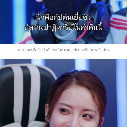
(ท่านเทพเยี่ยชิว กับชัยชนะในการแข่งขันกลอรี่ฤดูกาลที่แปด)