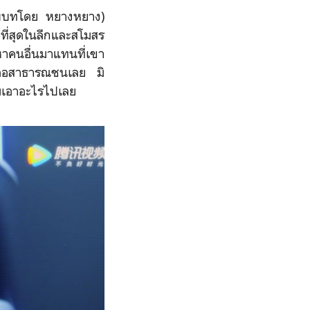
บบทโดย หยางหยาง)
่งที่สุดในลีกและสโมสร
หาคนอื่นมาแทนที่เขา
วต่อสาธารณชนเลย มิ
เอาอะไรไปเลย