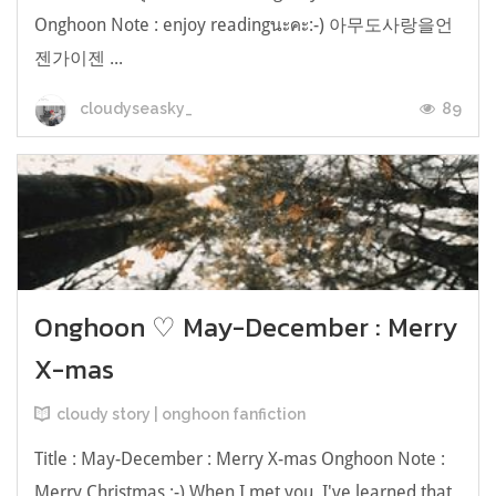
Onghoon Note : enjoy readingนะคะ:-) 아무도사랑을언
젠가이젠 ...
89
cloudyseasky_
Onghoon ♡ May-December : Merry
X-mas
cloudy story | onghoon fanfiction
Title : May-December : Merry X-mas Onghoon Note :
Merry Christmas :-) When I met you, I've learned that