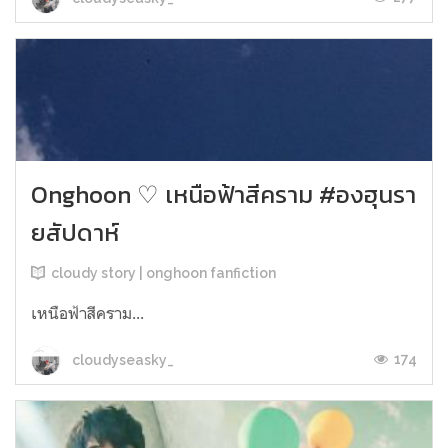
Onghoon ♡ เหนือฟ้าสีคราม #องฮุนรา
ยสัปดาห์
cloudy story | onghoon fanfiction
เหนือฟ้าสีคราม...
174
cloudyseasky_