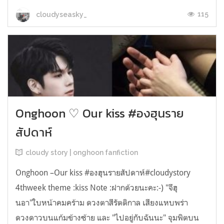
115
cloudyseasky_
Onghoon ♡ Our kiss #องฮุนราย
สัปดาห์
cloudy story | onghoon fanfiction
Onghoon –Our kiss #องฮุนรายสัปดาห์#cloudystory
4thweek theme :kiss Note :ฝากด้วยนะคะ:-) "จีฮุ
นอา"ใบหน้าคมคร้าม ดวงตาสีรัตติกาล เสียงแหบพร่า
ดวงดาวบนแก้มข้างซ้าย และ "ไปอยู่กับฉันนะ" จุมพิตบน