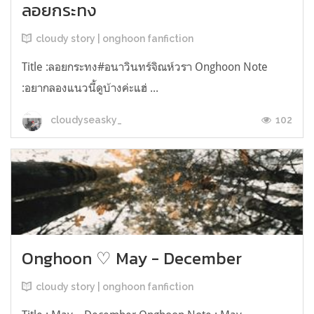
ลอยกระทง
cloudy story | onghoon fanfiction
Title :ลอยกระทง#อนาวินทร์จิณห์วรา Onghoon Note
:อยากลองแนวนี้ดูบ้างค่ะแฮ่ ...
102
cloudyseasky_
Onghoon ♡ May - December
cloudy story | onghoon fanfiction