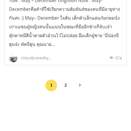
Title : May – December Onghoon Note : May-
Decemberคือคำที่ใช้เรียกความสัมพันธ์ของคนที่มีอายุห่าง
กันค่ะ :) May– December ใจสั่น เด็กตัวเล็กแต่แก้มกลมนั่ง
เกาะแขนผู้หญิงคนนั้นแน่นในขณะที่มืออีกข้างก็จับเจ้า
ตุ๊กตาหมีสีน้ำตาลตัวอ้วนไว้ไม่ปล่อย อืมเด็กผู้ชาย 'นี่น้องจี
ฮุนจ้ะ พัคจีฮุน คุณนาย...
174
cloudyseasky_
1
2