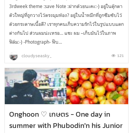
3rdweek theme :save Note :ฝากด้วยนะคะ:-) อยู่ในตุ๊กตา
ตัวใหญ่ที่ถูกวางไว้ตรงมุมห้อง? อยู่ในน้ำหมึกที่ถูกซึมซับไว้
ด้วยกระดาษเนื้อดี? เราทุกคนเก็บความรักไว้ในรูปแบบแตก
ต่างกันไป ส่วนผมน่ะเหรอ... แชะ ผม –เก็บมันไว้ในภาพ
ฟิล์ม:-) -Photograph- ฟึบ...
121
cloudyseasky_
Onghoon ♡ เกษตร - One day in
summer with Phubodin'n his Junior