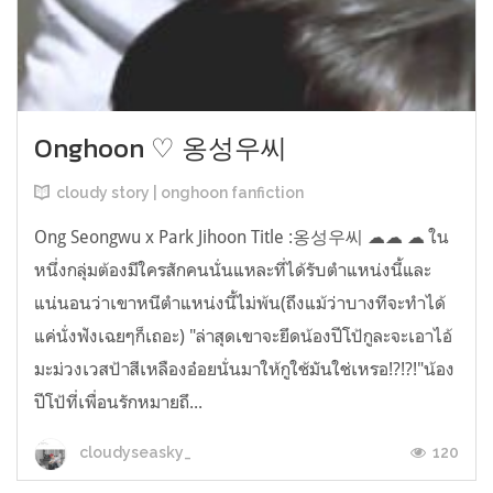
Onghoon ♡ 옹성우씨
cloudy story | onghoon fanfiction
Ong Seongwu x Park Jihoon Title :옹성우씨 ☁☁ ☁ ใน
หนึ่งกลุ่มต้องมีใครสักคนนั่นแหละที่ได้รับตำแหน่งนี้และ
แน่นอนว่าเขาหนีตำแหน่งนี้ไม่พ้น(ถึงแม้ว่าบางทีจะทำได้
แค่นั่งฟังเฉยๆก็เถอะ) "ล่าสุดเขาจะยึดน้องปีโป้กูละจะเอาไอ้
มะม่วงเวสป้าสีเหลืองอ๋อยนั่นมาให้กูใช้มันใช่เหรอ!?!?!"น้อง
ปีโป้ที่เพื่อนรักหมายถึ...
120
cloudyseasky_