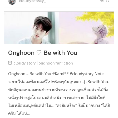
77
cloudyseasky_
Onghoon ♡ Be with You
cloudy story | onghoon fanfiction
Onghoon – Be with You #KamiSF #cloudystory Note
:อยากให้ลองฟังเพลงนี้ไปพร้อมๆกันดูนะคะ:-) -Bewith You-
พัคจีฮุนลอบมองคนข้างกายที่ระหว่างเราถูกเชื่อมด้วยไม้กิ่ง
หนึ่งรูปร่างสูงโปร่ง ผมสีดำสนิท การแต่งกาย–ไม่มีสิ่งใดที่
ไม่เหมือนมนุษย์แต่ทำไม… “สงสัยหรือ?” ริมฝีปากบาง “ได้สิ
ครับ ได้แน่...