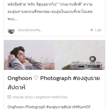
หลังมือซ้าย "ครับ จีฮุนอยากไป" "เก่งมากเด็กดี" ความ
อบอุ่นทาบลงบนศีรษะกลม–อบอุ่นในแบบที่เขาไม่เคย
พบเ...
1.9k
cloudyseasky_
Onghoon ♡ Photograph #องฮุนราย
สัปดาห์
cloudy story | onghoon fanfiction
Onghoon–Photograph #องฮุนรายสัปดาห์#KamiSF