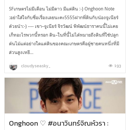
SFเกษตรไม่มีเดือน ไม่มีดาว มีแต่ดิน :-) Onghoon Note
:อย่าใส่ใจกับชื่อเรื่องเลยนะคะ5555ฝากพี่ดินกับน้องจูเนียร์
ด้วยน้า:-) ---- เขา–จูเนียร์ จิรวัฒน์ พิพัฒน์ธาราคนนี้ไม่เคย
เก็ทอะไรพวกนี้หรอก ดิน–ในที่นี้ไม่ได้หมายถึงดินที่ใช้ปลูก
ต้นไม้แต่อย่างใดแต่ดินของคณะเกษตรคือผู้ชายคนหนึ่งที่มี
ส่วนสูงเหยี...
193
cloudyseasky_
Onghoon ♡ #อนาวินทร์จิณห์วรา :