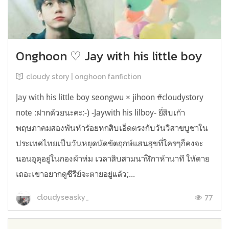
Onghoon ♡ Jay with his little boy
cloudy story | onghoon fanfiction
Jay with his little boy seongwu × jihoon #cloudystory
note :ฝากด้วยนะคะ:-) -Jaywith his lilboy- ยี่สิบเก้า
พฤษภาคมสองพันห้าร้อยหกสิบเอ็ดตรงกับวันวิสาขบูชาใน
ประเทศไทยเป็นวันหยุดนัดขัตฤกษ์แสนสุขที่ใครๆก็คงจะ
นอนอุตุอยู่ในกองผ้าห่ม เวลาสิบสามนาฬิกาห้านาที ให้ตาย
เถอะเขาอยากดูซีรีย์จะตายอยู่แล้ว;...
77
cloudyseasky_