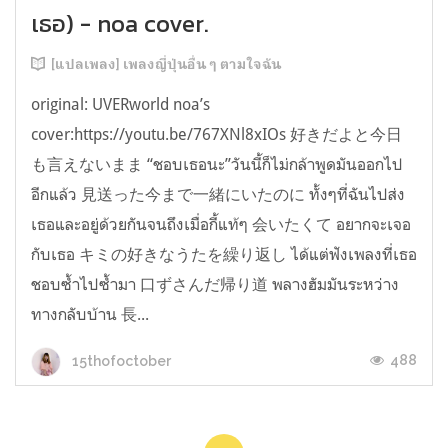
เธอ) - noa cover.
[แปลเพลง] เพลงญี่ปุ่นอื่น ๆ ตามใจฉัน
original: UVERworld noa’s
cover:https://youtu.be/767XNl8xIOs 好きだよと今日
も言えないまま “ชอบเธอนะ”วันนี้ก็ไม่กล้าพูดมันออกไป
อีกแล้ว 見送った今まで一緒にいたのに ทั้งๆที่ฉันไปส่ง
เธอและอยู่ด้วยกันจนถึงเมื่อกี้แท้ๆ 会いたくて อยากจะเจอ
กับเธอ キミの好きなうたを繰り返し ได้แต่ฟังเพลงที่เธอ
ชอบซ้ำไปซ้ำมา 口ずさんだ帰り道 พลางฮัมมันระหว่าง
ทางกลับบ้าน 長...
488
15thofoctober