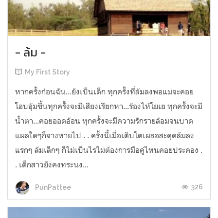
- ล้ม -
My First Story
หากครั้งก่อนฉัน...ยังเป็นเด็ก ทุกครั้งที่ล้มลงพ่อแม่จะคอย
โอบอุ้มขึ้นทุกครั้งจะมีเสียงเรียกหา...ร้องไห้โยเย ทุกครั้งจะมี
น้ำตา...คอยออดอ้อน ทุกครั้งจะมีความรักรายล้อมจนบาด
แผลใดๆก็จางหายไป . . ครั้งนี้เมื่อเติบโตเผลอสะดุดล้มลง
แรกๆ ล้มเล็กๆ ก็ไม่เป็นไรไม่ต้องการมือคู่ไหนคอยประคอง .
. เด็กสาวยังคงทระนง...
326
PunPattee