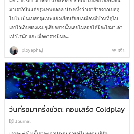
แค่ Chicken or Beef นะจ๊ะหลังจากที่เราไปเที่ยวจอร์แดน
มาเราก็บินแต่กรุงเทพตลอด ประหนึ่งว่าเราย้ายจากเบสดู
ไบไปเป็นเบสกรุงเทพแล้วเรียบร้อย เหมือนมีบ้านที่ดูไบ
เอาไว้เก็บของเฉยๆเสียอย่างนั้นเลยไม่ค่อยได้มีอะไรมาเล่า
เท่าไรนัก และเมื่อตารางบินอ...
361
ployapha.j
วันที่รอมาครึ่งชีวิต: คอนเสิร์ต Coldplay
Journal
เอาล่ะ ต่อไปนี้เราจะเล่าประสบการณ์ไปดูคอนเสิร์ต