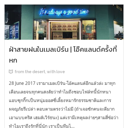
ฝ่าสายฝนในเมลเบิร์น | โอ๊คแลนด์ครั้งที่
หก
from the desert, with love
28 June 2017 เรามาเมลเบิร์น-โอ๊คแลนด์อีกแล้วล่ะ มาทุก
เดือนเลยจนทุกคนสงสัยว่าทำไมถึงชอบไฟล์ทนี้นักหนา
แอบซุกกิ๊กเป็นหนุ่มออสซี่เลี้ยงหมารักธรรมชาติและการ
ผจญภัยรึเปล่า ตอบตามตรงว่าไม่มี (ถ้าเจอซักคนจะดีมาก
เอาแบบคริส เฮมส์เวิร์ธนะ) แต่เรามีเหตุผลง่ายๆสามสี่ข้อว่า
ทำไมเราถึงรักที่นี่นัก เราเป็นทีมไ...