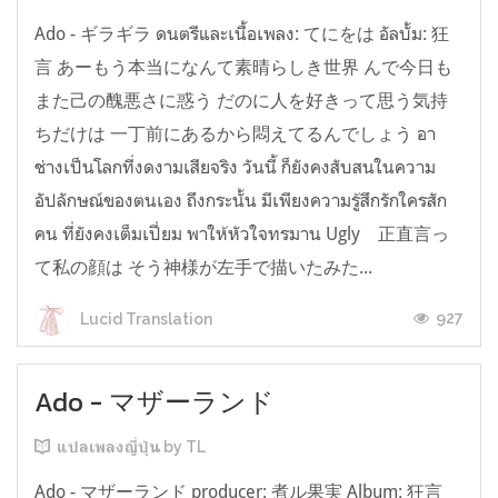
Ado - ギラギラ ดนตรีและเนื้อเพลง: てにをは อัลบั้ม: 狂
言 あーもう本当になんて素晴らしき世界 んで今日も
また己の醜悪さに惑う だのに人を好きって思う気持
ちだけは 一丁前にあるから悶えてるんでしょう อา
ช่างเป็นโลกที่งดงามเสียจริง วันนี้ ก็ยังคงสับสนในความ
อัปลักษณ์ของตนเอง ถึงกระนั้น มีเพียงความรู้สึกรักใครสัก
คน ที่ยังคงเต็มเปี่ยม พาให้หัวใจทรมาน Ugly 正直言っ
て私の顔は そう神様が左手で描いたみた...
927
Lucid Translation
Ado - マザーランド
แปลเพลงญี่ปุ่น by TL
Ado - マザーランド producer: 煮ル果実 Album: 狂言