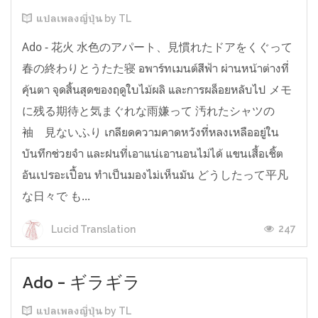
แปลเพลงญี่ปุ่น by TL
Ado - 花火 水色のアパート、見慣れたドアをくぐって
春の終わりとうたた寝 อพาร์ทเมนต์สีฟ้า ผ่านหน้าต่างที่
คุ้นตา จุดสิ้นสุดของฤดูใบไม้ผลิ และการผล็อยหลับไป メモ
に残る期待と気まぐれな雨嫌って 汚れたシャツの
袖 見ないふり เกลียดความคาดหวังที่หลงเหลืออยู่ใน
บันทึกช่วยจำ และฝนที่เอาแน่เอานอนไม่ได้ แขนเสื้อเชิ้ต
อันเปรอะเปื้อน ทำเป็นมองไม่เห็นมัน どうしたって平凡
な日々で も...
247
Lucid Translation
Ado - ギラギラ
แปลเพลงญี่ปุ่น by TL