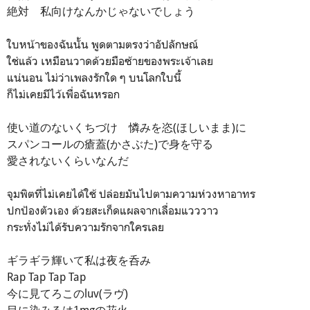
絶対 私向けなんかじゃないでしょう
ใบหน้าของฉันนั้น พูดตามตรงว่าอัปลักษณ์
ใช่แล้ว เหมือนวาดด้วยมือซ้ายของพระเจ้าเลย
แน่นอน ไม่ว่าเพลงรักใด ๆ บนโลกใบนี้
ก็ไม่เคยมีไว้เพื่อฉันหรอก
使い道のないくちづけ 憐みを恣(ほしいまま)に
スパンコールの瘡蓋(かさぶた)で身を守る
愛されないくらいなんだ
จุมพิตที่ไม่เคยได้ใช้ ปล่อยมันไปตามความห่วงหาอาทร
ปกป้องตัวเอง ด้วยสะเก็ดแผลจากเลื่อมแวววาว
กระทั่งไม่ได้รับความรักจากใครเลย
ギラギラ輝いて私は夜を呑み
Rap Tap Tap Tap
今に見てろこのluv(ラヴ)
目に染みるは1mgの花火