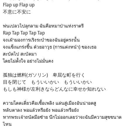
Flap up Flap up
不意に不安に
พ่นเปลวไปลุกลาม ฉันคือหมาป่าแห่งราตรี
Rap Tap Tap Tap Tap
จงเฝ้ามองการเริงระบำของฉันอยู่ตรงนั้น
จงแข็งแกร่งขึ้น ด้วยอาวุธ (การแต่งหน้า) ของเธอ
สะบัดไป สะบัดมา
โดยไม่ตั้งใจ อย่างไม่มั่นคง
孤独は燃料(ガソリン) 卑屈な町を行く
目を閉じて もういいかい もういいかい
もしも神様が左利きならどんなに幸せか知れない
ความโดดเดี่ยวคือเชื้อเพลิง แล่นสู่เมืองอันน่าอดสู
หลับตาลง พอแล้วหรือยัง พอแล้วหรือยัง
หากพระเจ้าถนัดมือซ้าย นึกไม่ออกเลยว่าจะฉันมีความสุขขนาด
ไหน