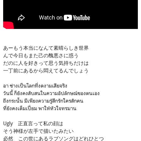
あーもう本当になんて素晴らしき世界
んで今日もまた己の醜悪さに惑う
だのに人を好きって思う気持ちだけは
一丁前にあるから悶えてるんでしょう
อา ช่างเป็นโลกที่งดงามเสียจริง
วันนี้ ก็ยังคงสับสนในความอัปลักษณ์ของตนเอง
ถึงกระนั้น มีเพียงความรู้สึกรักใครสักคน
ที่ยังคงเต็มเปี่ยม พาให้หัวใจทรมาน
Ugly 正直言って私の顔は
そう神様が左手で描いたみたい
必然 この世にあるラブソングはどれひとつ