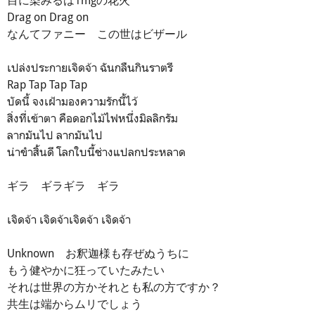
Drag on Drag on
なんてファニー この世はビザール
เปล่งประกายเจิดจ้า ฉันกลืนกินราตรี
Rap Tap Tap Tap
บัดนี้ จงเฝ้ามองความรักนี้ไว้
สิ่งที่เข้าตา คือดอกไม้ไฟหนึ่งมิลลิกรัม
ลากมันไป ลากมันไป
น่าขำสิ้นดี โลกใบนี้ช่างแปลกประหลาด
ギラ ギラギラ ギラ
เจิดจ้า เจิดจ้าเจิดจ้า เจิดจ้า
Unknown お釈迦様も存ぜぬうちに
もう健やかに狂っていたみたい
それは世界の方かそれとも私の方ですか？
共生は端からムリでしょう