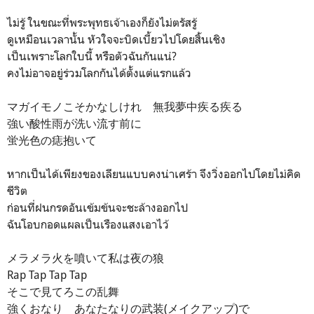
ไม่รู้ ในขณะที่พระพุทธเจ้าเองก็ยังไม่ตรัสรู้
ดูเหมือนเวลานั้น หัวใจจะบิดเบี้ยวไปโดยสิ้นเชิง
เป็นเพราะโลกใบนี้ หรือตัวฉันกันแน่?
คงไม่อาจอยู่ร่วมโลกกันได้ตั้งแต่แรกแล้ว
マガイモノこそかなしけれ 無我夢中疾る疾る
強い酸性雨が洗い流す前に
蛍光色の痣抱いて
หากเป็นได้เพียงของเลียนแบบคงน่าเศร้า จึงวิ่งออกไปโดยไม่คิด
ชีวิต
ก่อนที่ฝนกรดอันเข้มข้นจะชะล้างออกไป
ฉันโอบกอดแผลเป็นเรืองแสงเอาไว้
メラメラ火を噴いて私は夜の狼
Rap Tap Tap Tap
そこで見てろこの乱舞
強くおなり あなたなりの武装(メイクアップ)で