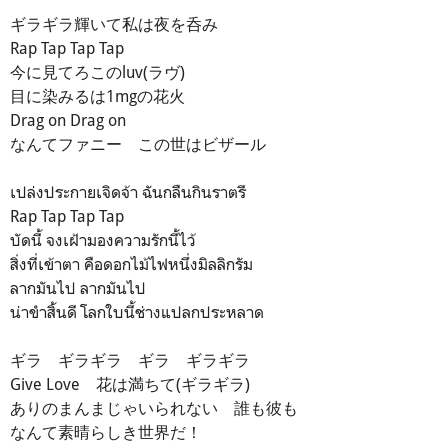
ギラギラ輝いて私は夜を呑み
Rap Tap Tap Tap
今に見てろこのluv(ラヴ)
目に染みるは1mgの花火
Drag on Drag on
なんてファニー この世はビザール
เปล่งประกายเจิดจ้า ฉันกลืนกินราตรี
Rap Tap Tap Tap
บัดนี้ จงเฝ้ามองความรักนี้ไว้
สิ่งที่เข้าตา คือดอกไม้ไฟหนึ่งมิลลิกรัม
ลากมันไป ลากมันไป
น่าขำสิ้นดี โลกใบนี้ช่างแปลกประหลาด
ギラ ギラギラ ギラ ギラギラ
Give Love 花は満ちて(ギラギラ)
ありのまんまじゃいられない 誰も彼も
なんて素晴らしき世界だ！