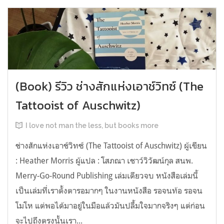
(Book) รีวิว ช่างสักแห่งเอาช์วิทซ์ (The
Tattooist of Auschwitz)
I love not man the less, but books more
ช่างสักแห่งเอาช์วิทซ์ (The Tattooist of Auschwitz) ผู้เขียน
: Heather Morris ผู้แปล : โสภณา เชาว์วิวัฒน์กุล สนพ.
Merry-Go-Round Publishing เล่มเดียวจบ หนังสือเล่มนี้
เป็นเล่มที่เราตั้งตารอมากๆ ในงานหนังสือ รอจนท้อ รอจน
โมโห แต่พอได้มาอยู่ในมือแล้วมันปลื้มใจมากจริงๆ แต่ก่อน
จะไปถึงตรงนั้นเรา...