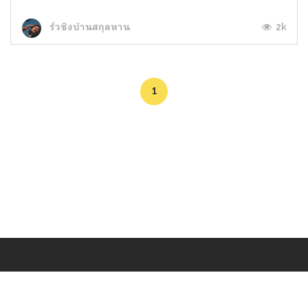
2k
รั่วชิงบ้านสกุลหาน
1
Makers
/
Originals
/
Store
/
Sample
/
Redeem
/
About
/
Contact
/
Jobs
/