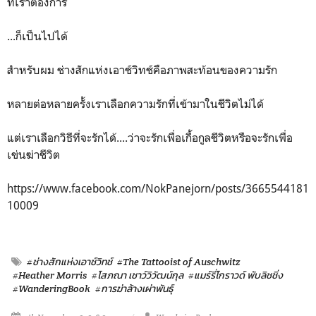
ที่เราต้องการ
...ก็เป็นไปได้
สำหรับผม ช่างสักแห่งเอาช์วิทช์คือภาพสะท้อนของความรัก
หลายต่อหลายครั้งเราเลือกความรักที่เข้ามาในชีวิตไม่ได้
แต่เราเลือกวิธีที่จะรักได้....ว่าจะรักเพื่อเกื้อกูลชีวิตหรือจะรักเพื่อ
เข่นฆ่าชีวิต
https://www.facebook.com/NokPanejorn/posts/3665544181
10009
#ช่างสักแห่งเอาช์วิทช์
#The Tattooist of Auschwitz
#Heather Morris
#โสภณา เชาว์วิวัฒน์กุล
#แมร์รี่โกราวด์ พับลิชชิ่ง
#WanderingBook
#การฆ่าล้างเผ่าพันธุ์