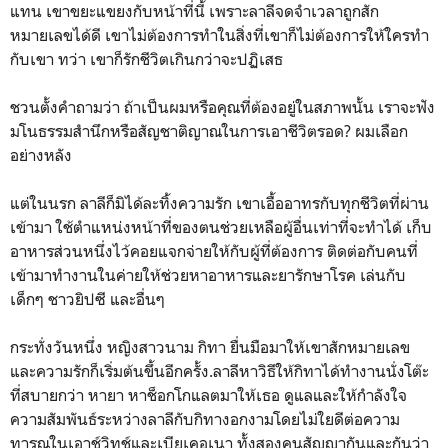
แทน เขาขยะแขยงกับหน้าที่นี้ เพราะลาลีจดจำเวลาถูกสัก
หมายเลขได้ดี เขาไม่ต้องการทำในสิ่งที่เขาก็ไม่ต้องการให้ใครทำ
กับเขา ทว่า เขาก็รักชีวิตเกินกว่าจะปฏิเสธ
ชวนตั้งคำถามว่า ถ้าเป็นผมหรือคุณที่ต้องอยู่ในสภาพนั้น เราจะฟัง
มโนธรรมสำนึกหรือสัญชาติญาณในการเอาชีวิตรอด? ผมเลือก
อย่างหลัง
แต่ในนรก ลาลีก็มิได้ละทิ้งความรัก เขาเอื้ออาทรกับทุกชีวิตที่ผ่าน
เข้ามา ใช้ตำแหน่งหน้าที่ของตนช่วยเหลือผู้อื่นเท่าที่จะทำได้ เก็บ
อาหารส่วนหนึ่งไว้คอยแจกจ่ายให้กับผู้ที่ต้องการ ติดต่อกับคนที่
เข้ามาทำงานในค่ายให้ช่วยหาอาหารและยารักษาโรค เล่นกับ
เด็กๆ ชาวยิปซี และอื่นๆ
กระทั่งวันหนึ่ง หญิงสาวนาม กิทา ยื่นมือมาให้เขาสักหมายเลข
และความรักก็เริ่มต้นขึ้นอีกครั้ง.ลาลีหาวิธีให้กิทาได้ทำงานนั่งโต๊ะ
ที่สบายกว่า หายา หาช็อกโกแลตมาให้เธอ ดูแลและให้กำลังใจ
ความสัมพันธ์ระหว่างลาลีกับกิทางอกงามโดยไม่ใยดีต่อความ
ทารุณในเอาช์วิทช์และเบียเคอเนา ทั้งสองคนสัญญากันและกันว่า