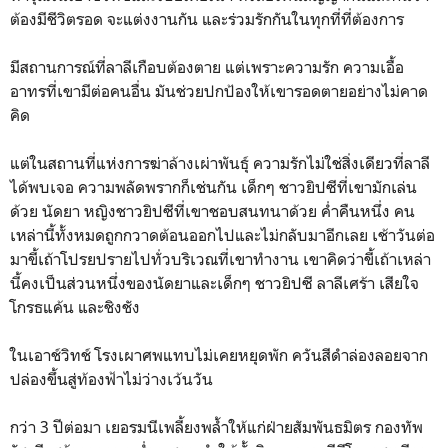
ต้องมีชีวิตรอด จะแต่งงานกัน และร่วมรักกันในทุกที่ที่ต้องการ
มีสถานการณ์ที่ลาลีเกือบต้องตาย แต่เพราะความรัก ความเอื้อ
อาทรที่เขามีต่อคนอื่น มันช่วยปกป้องให้เขารอดตายอย่างไม่คาด
คิด
แต่ในสถานที่แห่งการฆ่าล้างเผ่าพันธุ์ ความรักไม่ใช่สิ่งเดียวที่ลาลี
ได้พบเจอ ความพลัดพรากก็เช่นกัน เด็กๆ ชาวยิปซีที่เขามักเล่น
ด้วย นัดยา หญิงชาวยิปซีที่เขาชอบสนทนาด้วย ค่ำคืนหนึ่ง คน
เหล่านี้ทั้งหมดถูกกวาดต้อนออกไปและไม่กลับมาอีกเลย เช้าวันต่อ
มาขี้เถ้าโปรยปรายไปทั่วบริเวณที่เขาทำงาน เขาคิดว่าขี้เถ้าเหล่า
นี้คงเป็นส่วนหนึ่งของนัดยาและเด็กๆ ชาวยิปซี ลาลีเศร้า เสียใจ
โกรธแค้น และชิงชัง
ในเอาช์วิทช์ โรงเผาศพแทบไม่เคยหยุดพัก ควันสีดำล่องลอยจาก
ปล่องขึ้นสู่ท้องฟ้าไม่ว่างเว้นวัน
กว่า 3 ปีต่อมา เยอรมนีเพลี้ยงพล้ำให้แก่ฝ่ายสัมพันธมิตร กองทัพ