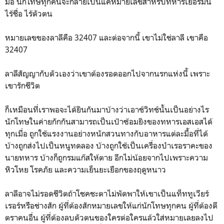
มือ นักโทษทุกคนจะกลายเป็นแค่หมายเลขสำหรับทหารเยอรมัน
ไร้ชื่อ ไร้ตัวตน
หมายเลขของลาลีคือ 32407 และต่อจากนี้ เขาไม่ใช่ลาลี เขาคือ
32407
ลาลีสัญญากับตัวเองว่าเขาต้องรอดออกไปจากนรกแห่งนี้ เพราะ
เขารักชีวิต
ก็เหมือนที่เราพอจะได้ยินกันมาบ้างว่าเอาช์วิทช์นั้นเป็นอย่างไร
นักโทษในค่ายกักกันสามารถเป็นเป้าซ้อมยิงของทหารเอสเอสได้
ทุกเมื่อ ถูกใช้แรงงานอย่างหนักสวนทางกับอาหารแต่ละมื้อที่ได้
บ้างถูกส่งไปเป็นหนูทดลอง บ้างถูกใช้เป็นเครื่องบำเรอราคะของ
นายทหาร บ้างก็ถูกรมแก๊สให้ตาย อีกไม่น้อยจากไปเพราะความ
หิวโหย โรคภัย และความเย็นยะเยือกของฤดูหนาว
ลาลีอาจไม่รอดชีวิตถ้าโชคชะตาไม่พัดพาให้เขาเป็นแท็ททูเวียร์
เรอร์หรือช่างสัก ผู้ที่ต้องสักหมายเลขให้แก่นักโทษทุกคน ผู้ที่ต้องตี
ตราคนอื่น ผู้ที่ต้องลบตัวตนของใครต่อใครแล้วใส่หมายเลยลงไป