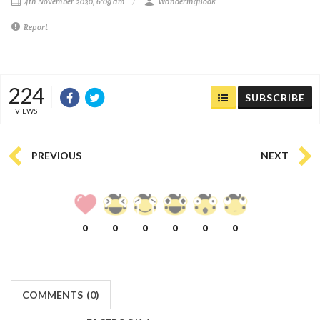
4th November 2020, 6:09 am
WanderingBook
Report
224
SUBSCRIBE
VIEWS
PREVIOUS
NEXT
0
0
0
0
0
0
COMMENTS
(
0)