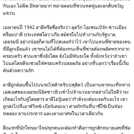
กันเอง ไม่ผิด มีหลายฉาก หลายตอนที่ชวนหดหู่และอกสั่นขวัญ
แขวน
เมษายนปี 1942 ลาลีหรือชื่อจริงว่า ลุดวิก ไอเซนเบิร์ก ชาวเมือง
คร็อมปาคี ประเทศสโลวาเกีย สมัครใจไปทำงานกับรัฐบาล
เยอรมนี อย่างน้อยก็ตามที่โปสเตอร์ว่าไว้ เขาไปแทนพี่ชายของตน
ที่มีลูกเมียแล้ว เขาทนไม่ได้ที่ต้องทนเห็นพี่ชายต้องพลัดพรากจาก
ครอบครัว ส่วนเขาซึ่งยังโสด ยังไม่มีพันธะใด ทั้งยังหวังว่าถ้าเขา
ไปแต่โดยดีจะช่วยให้ครอบครัวปลอดภัย อย่างที่บอกว่าเรื่องนี้เริ่ม
ต้นด้วยความรัก
ลาลีถูกต้อนขึ้นไปบนรถไฟสำหรับปศุสัตว์ เป็นยานพาหนะที่ทหาร
เอสเอสของเยอรมนียัดชาวยิวเข้าไปจำนวนมากอย่างไม่ใยดีว่าจะ
เกิดอะไรกับผู้โดยสาร ลาลีไม่รู้เลยว่ากำลังจะต้องเจอกับอะไร เขา
ถูกส่งไปที่เอาช์วิทช์-เบียร์เคอเนา ค่ายกักกันที่นาซีใช้เป็นห้อง
ทดลอง ลานประหาร และเตาเผาศพในเวลาเดียวกัน
สิ่งแรกที่นักโทษมาใหม่ทุกคนจะต้องทำคือการถูกสักหมายเลขที่ข้อ