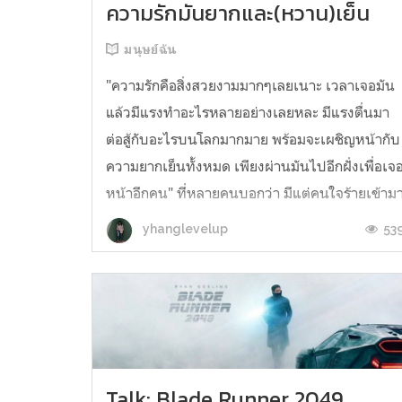
ความรักมันยากและ(หวาน)เย็น
มนุษย์ฉัน
"ความรักคือสิ่งสวยงามมากๆเลยเนาะ เวลาเจอมัน
แล้วมีแรงทำอะไรหลายอย่างเลยหละ มีแรงตื่นมา
ต่อสู้กับอะไรบนโลกมากมาย พร้อมจะเผชิญหน้ากับ
ความยากเย็นทั้งหมด เพียงผ่านมันไปอีกฝั่งเพื่อเจ
หน้าอีกคน" ที่หลายคนบอกว่า มีแต่คนใจร้ายเข้าม
มีแต่คนไม่จริใจ มีแต่คนไม่รักจริง สาเหตุคืออะไร
53
yhanglevelup
กันแน่นะ ทุกวันนี้โลกมั...
Talk: Blade Runner 2049