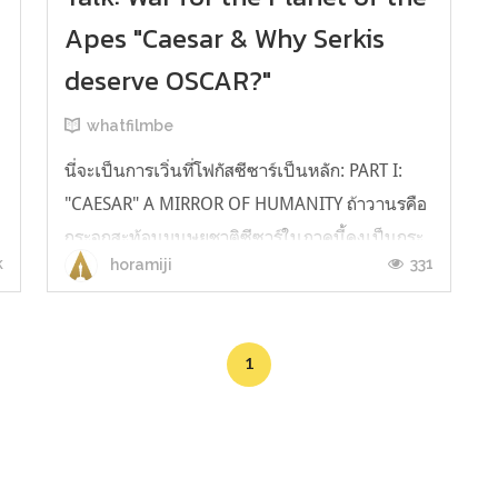
Apes "Caesar & Why Serkis
deserve OSCAR?"
ง
whatfilmbe
นี่จะเป็นการเวิ่นที่โฟกัสซีซาร์เป็นหลัก: PART I:
"CAESAR" A MIRROR OF HUMANITY ถ้าวานรคือ
กระจกสะท้อนมนุษยชาติซีซาร์ในภาคนี้คงเป็นกระ
k
331
horamiji
จกเงาที่สะท้อนความเป็นมนุษย์ได้ถึงแก่นที่สุดใน
หนังชุดนี้ นั่นเพราะสุดท้ายแล้วทุกคนต่างก็มีด้าน
มืดในจิตใจให้ต้องเผชิญ เราเห็นซีซาร์เป็นเด็กดีใน
1
Rise และเป็นผู้นำที่ยึดห...