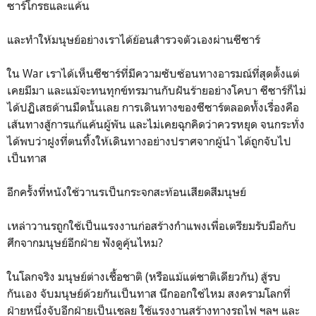
ซาร์โกรธและแค้น
และทำให้มนุษย์อย่างเราได้ย้อนสำรวจตัวเองผ่านซีซาร์
ใน War เราได้เห็นซีซาร์ที่มีความซับซ้อนทางอารมณ์ที่สุดตั้งแต่
เคยมีมา และแม้จะทนทุกข์ทรมานกับฝันร้ายอย่างโคบา ซีซาร์ก็ไม่
ได้ปฏิเสธด้านมืดนั้นเลย การเดินทางของซีซาร์ตลอดทั้งเรื่องคือ
เส้นทางสู้การแก้แค้นผู้พัน และไม่เคยฉุกคิดว่าควรหยุด จนกระทั่ง
ได้พบว่าฝูงที่ตนทิ้งให้เดินทางอย่างปราศจากผู้นำ ได้ถูกจับไป
เป็นทาส
อีกครั้งที่หนังใช้วานรเป็นกระจกสะท้อนเสียดสีมนุษย์
เหล่าวานรถูกใช้เป็นแรงงานก่อสร้างกำแพงเพื่อเตรียมรับมือกับ
ศึกจากมนุษย์อีกฝ่าย ฟังดูคุ้นไหม?
ในโลกจริง มนุษย์ต่างเชื้อชาติ (หรือแม้แต่ชาติเดียวกัน) สู้รบ
กันเอง จับมนุษย์ด้วยกันเป็นทาส นึกออกใช่ไหม สงครามโลกที่
ฝ่ายหนึ่งจับอีกฝ่ายเป็นเชลย ใช้แรงงานสร้างทางรถไฟ ฯลฯ และ