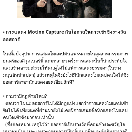
• การแสดง Motion Capture กับโอกาสในการเข้าชิงรางวัล
ออสการ์
ในเมื่อปัจจุบัน การแสดงโมแคปมันแพร่หลายในอุตสาหกรรมภาพ
ยนตร์ฮอลลีวูดเบอร์นี้ แถมหลายๆ ครั้งการแสดงนั้นก็น่าประทับใจ
และสร้างอารมณ์ร่วมให้คนดูได้ไม่แพ้การแสดงธรรมดา(ในร่าง
มนุษย์หน้าเปล่า) แล้วเหตุใดจึงยังไม่มีนักแสดงโมแคปคนใดได้ชิง
ออสการ์สาขานักแสดงยอดเยี่ยมสักที?
• ถามว่ามีกฎห้ามไหม?
ตอบว่า ไม่นะ ออสการ์ไม่ได้มีกฎแบ่งแยกว่าการแสดงโมแคปเข้า
ชิงไม่ได้ เพียงแต่ที่ผ่านมายังไม่เคยมีการเสนอชื่อนักแสดงโมแคป
คนใดเข้าชิงมาก่อนเท่านั้น
(ซึ่งต้องหมายเหตุไว้ว่า ออสการ์เป็นรางวัลที่ค่อนข้างจะขวัญใจ
มหาชนนั่นแหละ เพราะกรรมการผู้สิทธิ์เสนอชื่อและตัดสินรางวัลก็