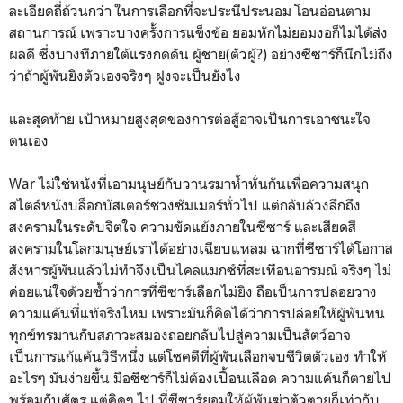
ละเอียดถี่ถ้วนกว่า ในการเลือกที่จะประนีประนอม โอนอ่อนตาม
สถานการณ์ เพราะบางครั้งการแข็งข้อ ยอมหักไม่ยอมงอก็ไม่ได้ส่ง
ผลดี ซึ่งบางทีภายใต้แรงกดดัน ผู้ชาย(ตัวผู้?) อย่างซีซาร์ก็นึกไม่ถึง
ว่าถ้าผู้พันยิงตัวเองจริงๆ ฝูงจะเป็นยังไง
และสุดท้าย เป้าหมายสูงสุดของการต่อสู้อาจเป็นการเอาชนะใจ
ตนเอง
War ไม่ใช่หนังที่เอามนุษย์กับวานรมาห้ำหั่นกันเพื่อความสนุก
สไตล์หนังบล็อกบัสเตอร์ช่วงซัมเมอร์ทั่วไป แต่กลับล้วงลึกถึง
สงครามในระดับจิตใจ ความขัดแย้งภายในซีซาร์ และเสียดสี
สงครามในโลกมนุษย์เราได้อย่างเฉียบแหลม ฉากที่ซีซาร์ได้โอกาส
สังหารผู้พันแล้วไม่ทำจึงเป็นไคลแมกซ์ที่สะเทือนอารมณ์ จริงๆ ไม่
ค่อยแน่ใจด้วยซ้ำว่าการที่ซีซาร์เลือกไม่ยิง ถือเป็นการปล่อยวาง
ความแค้นที่แท้จริงไหม เพราะมันก็คิดได้ว่าการปล่อยให้ผู้พันทน
ทุกข์ทรมานกับสภาวะสมองถอยกลับไปสู่ความเป็นสัตว์อาจ
เป็นการแก้แค้นวิธีหนึ่ง แต่โชคดีที่ผู้พันเลือกจบชีวิตตัวเอง ทำให้
อะไรๆ มันง่ายขึ้น มือซีซาร์ก็ไม่ต้องเปื้อนเลือด ความแค้นก็ตายไป
พร้อมกับศัตรู แต่คิดๆ ไป ที่ซีซาร์ยอมให้ผู้พันฆ่าตัวตายก็เท่ากับ