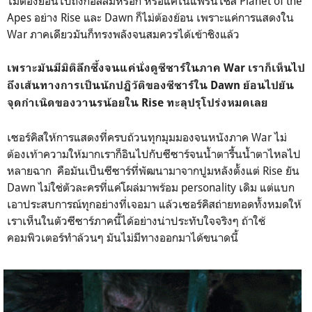
ไม่ต้องย้อนไปถึงกอลลั่มหรอก หรือแค่ในแฟรนไชส์ Planet of the
Apes อย่าง Rise และ Dawn ก็ไม่ต้องย้อน เพราะแค่การแสดงใน
War ภาคเดียวมันก็ทรงพลังจนสมควรได้เข้าชิงแล้ว
เพราะมันมีมิติลึกซึ้งจนแค่นั่งดูซีซาร์ในภาค War เราก็เห็นไป
ถึงเส้นทางการเป็นนักปฏิวัติของซีซาร์ใน Dawn ย้อนไปยัน
จุดกำเนิดของวานรน้อยใน Rise ทะลุปรุโปร่งหมดเลย
เซอร์คิสให้การแสดงที่ครบถ้วนทุกมุมมองจนหนังภาค War ไม่
ต้องเท้าความให้มากเราก็อินไปกับซีซาร์จนน้ำตารื้นน้ำตาไหลไป
หลายฉาก คือมันเป็นซีซาร์ที่พัฒนามาจากปูมหลังตั้งแต่ Rise ยัน
Dawn ไม่ใช่ตัวละครที่แค่โผล่มาพร้อม personality เดิม แต่แบก
เอาประสบการณ์ทุกอย่างที่เจอมา แล้วเซอร์คิสถ่ายทอดทั้งหมดให้
เราเห็นในตัวซีซาร์ภาคนี้ได้อย่างน่าประทับใจจริงๆ ถ้าใช้
คอมพิวเตอร์ทำล้วนๆ มันไม่มีทางออกมาได้ขนาดนี้