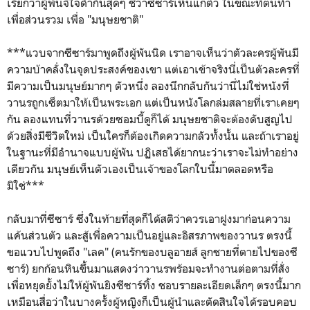
เรียกว่าผู้พันจี้ใจดำกันสุดๆ ชี้ว่าซีซาร์เห็นแก่ตัว ในขณะที่ตนทำ
เพื่อส่วนรวม เพื่อ "มนุษยชาติ"
***แวบจากซีซาร์มาพูดถึงผู้พันนิด เราอาจเห็นว่าตัวละครผู้พันมี
ความบ้าคลั่งในจุดประสงค์ของเขา แต่เอาเข้าจริงนี่เป็นตัวละครที่
มีความเป็นมนุษย์มากๆ ตัวหนึ่ง ลองนึกกลับกันว่านี่ไม่ใช่หนังที่
วานรถูกเซ็ตมาให้เป็นพระเอก แต่เป็นหนังโลกล่มสลายที่เราเคยๆ
กัน ลองแทนที่วานรด้วยซอมบี้ดูก็ได้ มนุษยชาติจะต้องดับสูญไป
ด้วยสิ่งมีชีวิตใหม่ เป็นใครก็ต้องเกิดความกลัวทั้งนั้น และถ้าเราอยู่
ในฐานะที่มีอำนาจแบบผู้พัน ปฏิเสธได้ยากนะว่าเราจะไม่ทำอย่าง
เดียวกัน มนุษย์เห็นตัวเองเป็นเจ้าของโลกใบนี้มาตลอดหรือ
มิใช่***
กลับมาที่ซีซาร์ ซึ่งในท้ายที่สุดก็ได้สติว่าควรเอาฝูงมาก่อนความ
แค้นส่วนตัว และสู้เพื่อความเป็นอยู่และอิสรภาพของวานร ตรงนี้
ขอแวบไปพูดถึง "เลค" (คนรักของบลูอายส์ ลูกชายที่ตายไปของซี
ซาร์) ยกก้อนหินขึ้นมาแสดงว่าวานรพร้อมจะทำงานต่อตามที่สั่ง
เพื่อหยุดยั้งไม่ให้ผู้พันยิงซีซาร์ทิ้ง ชอบรายละเอียดเล็กๆ ตรงนี้มาก
เหมือนสื่อว่าในบางครั้งผู้หญิงก็เป็นผู้นำและตัดสินใจได้รอบคอบ