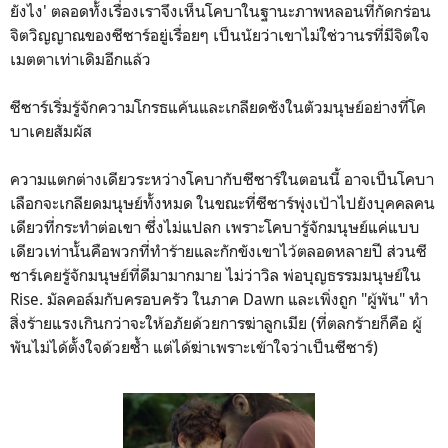
ยังไง' ตลอดทั้งเรื่องเราจึงเห็นโคบาในฐานะภาพหลอนที่กัดกร่อน
จิตวิญญาณของซีซาร์อยู่เรื่อยๆ เป็นนัยว่าเขาไม่ใช่วานรที่มีจิตใจ
เมตตาเท่าเดิมอีกแล้ว
ซีซาร์เริ่มรู้จักความโกรธแค้นและเกลียดชังในตัวมนุษย์อย่างที่โค
บาเคยสัมผัส
ความแตกต่างเดียวระหว่างโคบากับซีซาร์ในตอนนี้ อาจเป็นโคบา
เลือกจะเกลียดมนุษย์ทั้งหมด ในขณะที่ซีซาร์พุ่งเป้าไปยังบุคคลคน
เดียวที่กระทำต่อเขา ซึ่งไม่แปลก เพราะโคบารู้จักมนุษย์แค่แบบ
เดียวเท่านั้นคือพวกที่ทำร้ายและกักขังเขาไว้ตลอดหลายปี ส่วนซี
ซาร์เคยรู้จักมนุษย์ที่ดีมามากมาย ไม่ว่าวิล พ่อบุญธรรมมนุษย์ใน
Rise. มัลคอล์มกับครอบครัว ในภาค Dawn และเพิ่งถูก "ผู้พัน" ทำ
สิ่งร้ายแรงเกินกว่าจะให้อภัยด้วยการฆ่าลูกเมีย (ที่ตลกร้ายก็คือ ผู้
พันไม่ได้ตั้งใจด้วยซ้ำ แต่ได้ฆ่าเพราะเข้าใจว่าเป็นซีซาร์)