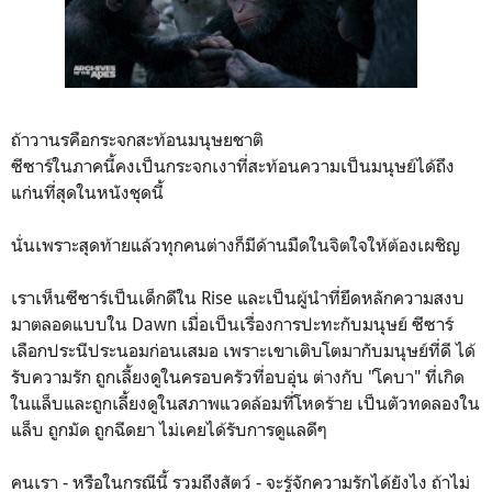
ถ้าวานรคือกระจกสะท้อนมนุษยชาติ
ซีซาร์ในภาคนี้คงเป็นกระจกเงาที่สะท้อนความเป็นมนุษย์ได้ถึง
แก่นที่สุดในหนังชุดนี้
นั่นเพราะสุดท้ายแล้วทุกคนต่างก็มีด้านมืดในจิตใจให้ต้องเผชิญ
เราเห็นซีซาร์เป็นเด็กดีใน Rise และเป็นผู้นำที่ยึดหลักความสงบ
มาตลอดแบบใน Dawn เมื่อเป็นเรื่องการปะทะกับมนุษย์ ซีซาร์
เลือกประนีประนอมก่อนเสมอ เพราะเขาเติบโตมากับมนุษย์ที่ดี ได้
รับความรัก ถูกเลี้ยงดูในครอบครัวที่อบอุ่น ต่างกับ "โคบา" ที่เกิด
ในแล็บและถูกเลี้ยงดูในสภาพแวดล้อมที่โหดร้าย เป็นตัวทดลองใน
แล็บ ถูกมัด ถูกฉีดยา ไม่เคยได้รับการดูแลดีๆ
คนเรา - หรือในกรณีนี้ รวมถึงสัตว์ - จะรู้จักความรักได้ยังไง ถ้าไม่