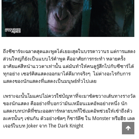
ถึงซีซาร์จะฉลาดสุดและพูดได้เยอะสุดในบรรดาวานร แต่การแสดง
ส่วนใหญ่ก็ยังเป็นแบบไร้คำพูด คืออาศัยการกระทำ หลายครั้ง
อาศัยแค่สีหน้าแววตาเท่านั้น แต่มันทำให้คนดูรู้สึกไปกับซีซาร์ได้
ทุกอย่าง เซอร์คิสแสดงออกมาได้ดีมากจริงๆ ไม่ต่างอะไรกับการ
แสดงของนักแสดงที่แสดงเป็นมนุษย์ทั่วไปเลย
เพราะฉะนั้นโมแคปไม่ควรใช่ปัญหาที่จะมาขัดขวางเส้นทางรางวัล
ของนักแสดง คืออย่างที่บอกว่ามันเหมือนเมคอัพอย่างหนึ่ง นัก
แสดงบทปกติที่ชนะออสการ์หลายบทก็ใช้เมคอัพช่วยให้เข้าถึงตัว
ละครนั้นๆ เช่นกัน ตัวอย่างชัดๆ ก็ชาร์ลีซ ใน Monster หรือฮีธ เลด
เจอร์ในบท Joker จาก The Dark Knight