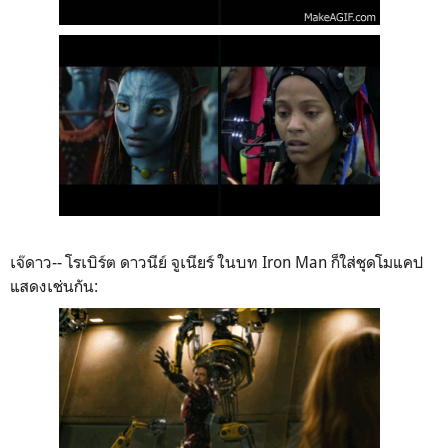
เจ๊ดาว-- โรเบิร์ต ดาวนีย์ จูเนียร์ ในบท Iron Man ก็ใส่ชุดโมแคป
แสดงเช่นกัน: