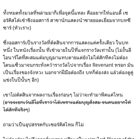
ทั้งหมดทั้งมวลที่พล่ามมาก็เพื่อจุดนี้แหละ คืออยากให้แอนดี้ เซ
อร์คิสได้เข้าชิงออสการ์ สาขานักแสดงนำชายยอดเยี่ยมจากบทซี
ซาร์ (หัวเราะ)
ซึ่งออสการ์เป็นรางวัลที่ตัดสินจากการแสดงแค่ครั้งเดียว ในบท
หนึ่ง ในหนังเรื่องนั้น ที่เข้าฉายในปีที่แจกรางวัลเท่านั้น (ไม่งั้นลี
โอนาร์โดที่สะสมแต้มบุญมาแทบตายแต่ยังไม่ได้สักทีคงไม่ต้อง
โดนแซ็วมาจนกระทั่งคว้ารางวัลไปจากเรื่อง Revenant หรอก มัน
เป็นเรื่องของจังหวะ นอกจากฝีมือต้องถึง บทก็ต้องส่ง แล้วต้องดูคู่
แข่งในปีนั้นๆ อีก)
เขาไม่ตัดสินจากผลงานเรื่องก่อนๆ ไม่ว่าจะทำมาพีคแค่ไหน
(
อาจจะยกเว้นลีโอที่เราว่าได้เพราะแต้มบุญสั่งสม จนคนอยากให้
ได้สักทีจริงๆ
)
ถามว่าเป็นอุปสรรคกับเซอร์คิสไหม ก็ไม่