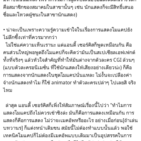
คือสมาชิกของสมาคมในสาขานั้นๆ เช่น นักแสดงก็จะมีสิทธิ์เสนอ
ชื่อและโหวตผู้ชนะในสาขานักแสดง)
• น่าจะเป็นเพราะความรู้ความเข้าใจในเรื่องการแสดงโมแคปยัง
ไม่ลึกซึ้งเท่าที่ควรมากกว่า
ไม่ใช่แค่ความเห็นเรานะ แต่แอนดี้ เซอร์คิสก็พูดเหมือนกัน คือ
คนส่วนใหญ่พอพูดถึงโมแคปก็จะคิดว่ามันเป็นสเปเชียลเอฟเฟกต์
ทั้งที่จริงๆ แล้วหัวใจสำคัญที่ทำให้มันต่างจากตัวละคร CGI ล้วนๆ
(แบบตัวละครอนิเมชั่น ที่ใช้นักแสดงให้เสียงอย่างเดียวน่ะ) ก็คือ
การแสดงจากนักแสดงในชุดโมแคปนั่นแหละ ไม่งั้นจะเปลืองค่า
จ้างนักแสดงทำไม ก็ใช้ animator ทำตัวละครเปล่าๆ ไปเลยสิ จริง
ไหม
ล่าสุด แอนดี้ เซอร์คิสก็เพิ่งให้สัมภาษณ์เรื่องนี้ไปว่า "ทำไมการ
แสดงโมแคปถึงไม่ควรเข้าชิงล่ะ มันก็คือการแสดงเหมือนกัน การ
แสดงก็คือการแสดง ไม่ว่าจะเมคอัพหรืออะไร อย่างเมื่อก่อน[ถ้าเล่น
บทวานร] ก็แต่งหน้าเติมขน สมัยนี้ไม่ต้องทำแบบนั้นแล้ว พอใช้
เทคนิคโมแคปก็ไม่ต้องมีเมคอัพแบบเดิมมาเป็นอุปสรรคในการ