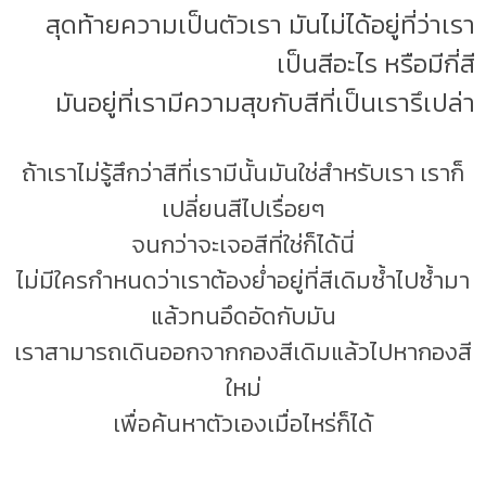
สุดท้ายความเป็นตัวเรา มันไม่ได้อยู่ที่ว่าเรา
เป็นสีอะไร หรือมีกี่สี
มันอยู่ที่เรามีความสุขกับสีที่เป็นเรารึเปล่า
ถ้าเราไม่รู้สึกว่าสีที่เรามีนั้นมันใช่สำหรับเรา เราก็
เปลี่ยนสีไปเรื่อยๆ
จนกว่าจะเจอสีที่ใช่ก็ได้นี่
ไม่มีใครกำหนดว่าเราต้องย่ำอยู่ที่สีเดิมซ้ำไปซ้ำมา
แล้วทนอึดอัดกับมัน
เราสามารถเดินออกจากกองสีเดิมแล้วไปหากองสี
ใหม่
เพื่อค้นหาตัวเองเมื่อไหร่ก็ได้