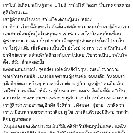
เราไม่ได้เกิดมาเป็นผู้ชาย ... ไม่สิ เราไม่ได้เกิดมาเป็นเพศชายตาม
สูติบัตรน่ะนะ
เรารู้ตัวตอนไหนว่าเราไม่ใช่เด็กหญิงน่ะเหรอ?
เราคิดว่าเรื่องนี้มันคงเริ่มต้นตั้งแต่สมัยอนุบาลล่ะมั้ง เรารู้สึกว่าเรา
เล่นกับเพื่อนผู้หญิงไม่สนุกเลย เราชอบออกไปวิ่งเล่นกับเพื่อน
ผู้ชายมากกว่า ตอนนั้นมีเรากับเด็กผู้หญิงอีกคนนึงมั้งที่ไว้ผมสั้น
เราไม่รู้ว่าเดี๋ยวนี้เพื่อนคนนั้นเป็นยังไงบ้าง เพราะเราสนิทกันแค่
อาทิตย์แรกๆ แล้วเค้าก็เลิกยุ่งกับเราไปเลย เรียกว่าเป็นแผลในใจ
ตั้งแต่วัยเด็กเลยล่ะมั้ง
แต่ตอนอนุบาลน่ะ gender role มันยังไม่รุนแรงอะไรมากมาย
พอเข้าประถมนี่สิ... แบ่งแยกชายหญิงกันชัดเจนเหลือเกินจนเรา
รู้สึกอึดอัดมากๆในทุกๆเวลาที่เราต้องอยู่กับ "ผู้หญิง" คนอื่น มัน
ไม่ใช่ที่ว่าเราอึดอัดที่ต้องอยู่กับพวกเขา แต่เราอึดอัดที่ต้อง "เป็น
ส่วนหนึ่ง" ของพวกเขา เพราะเรารู้สึกว่าเราไม่เหมือนเขาต่างหาก
เรารู้สึกว่าเราอยากอยู่อีกฝั่ง ฝั่งสีฟ้า ... ฝั่งของ "ผู้ชาย" เราคิดว่า
เราเหมือนพวกเขามากกว่าสีชมพู ใช่ เราเห็นตัวเองมีสีฟ้ามากกว่า
สีชมพูมาตลอด
ในมุมมองของเด็กประถม มันก็มีแค่สีฟ้ากับสีชมพูนั่นแหละ แต่ใน