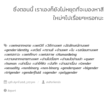
ซึ่งตอนนี้ เราเองก็ยังไม่หยุดที่จะมองหาสี
ใหม่ๆไปเรื่อยๆหรอกนะ
#เพศหลากหลาย
#เพศวิถี
#วิถีทางเพศ
#อัตลักษณ์ทางเพศ
#gender identity
#เควียร์
#ทรานส์
#ข้ามเพศ
#ไบ
#รสนิยมทางเพศ
#เพศสภาวะ
#เพศศึกษา
#เพศสภาพ
#HumanBeing
#ความหลากหลายทางเพศ
#อ่านไปเรื่อยๆ
#อ่านแล้วอ่านเล่า
#queer
#human
#เล่าเรื่อง
#เล่าให้ฟัง
#บันทึก
#อ่านเอาเรื่อง
#Gender
#sexuality
#nonbinary
#non-binary
#genderqueer
#bigender
#trigender
#genderfluid
#agender
#polygender
13th April 2018, 3:07 pm
AsParkersIs
Report