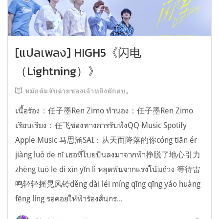
[แปลเพลง] HIGH5《闪电
（Lightning）》
หม้อต้มจับฉ่ายของเจ้าหยิงผักตบ。
เนื้อร้อง：任子墨Ren Zimo ทำนอง：任子墨Ren Zimo
เรียบเรียง：任飞ช่องทางการรับฟังQQ Music Spotify
Apple Music 马思涵SAI：从天而降落的你cóng tiān ér
jiàng luò de nǐ เธอที่โบยบินลงมาจากฟ้า挣脱了地心引力
zhēng tuō le dì xīn yǐn lì หลุดพ้นจากแรงโน้มถ่วง 等待雷
鸣轻轻摇晃风铃děng dài léi míng qīng qīng yáo huàng
fēng líng รอคอยให้ฟ้าร้องสั่นกร...