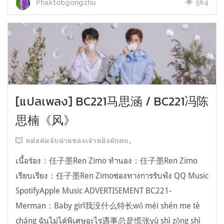
564
Phaktobgongzhu
[แปลเพลง] BC221马思涵 / BC221冯陈
思楠《风》
หม้อต้มจับฉ่ายของเจ้าหยิงผักตบ。
เนื้อร้อง：任子墨Ren Zimo ทำนอง：任子墨Ren Zimo
เรียบเรียง：任子墨Ren Zimoช่องทางการรับฟัง QQ Music
SpotifyApple Music ADVERTISEMENT BC221-
Merman：Baby girl我没什么特长wǒ méi shén me tè
cháng ฉันไม่ได้พิเศษอะไร遇事总是慌张yù shì zǒng shì