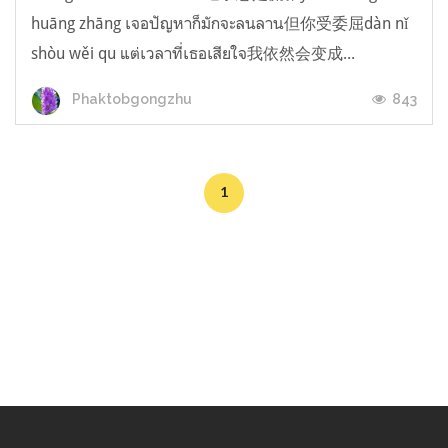
huāng zhāng เจอปัญหาก็มักจะลนลาน但你受委屈dàn nǐ
shòu wěi qu แต่เวลาที่เธอเสียใจ我依然会变成...
843
Phaktobgongzhu
1